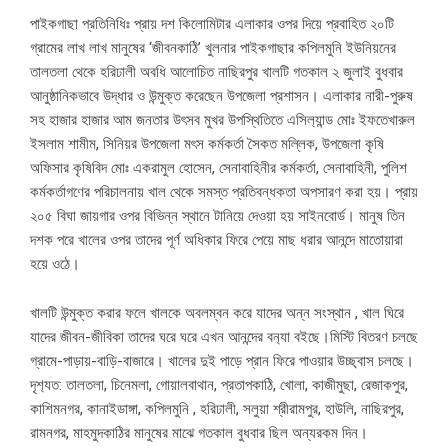
পাইকগাছা প্রতিনিধিঃ প্রায় দশ কিলোমিটার এলাকার ওপর দিয়ে প্রবাহিত ২০টি
গ্রামের লাখ লাখ মানুষের ‘জীবনকাঠি’ খুলনার পাইকগাছার কপিলমুনি ইউনিয়নের
তালতলা থেকে হরিঢালী অবধি আলোচিত নাছিরপুর খালটি গতকাল ২ জুলাই বুধবার
আনুষ্ঠানিকভাবে উদ্ধার ও উন্মুক্ত করেছেন উপজেলা প্রশাসন। এলাকার নারী-পুরুষ
সহ হাজার হাজার আম জনতার উৎসব মুখর উপস্থিতিতে এসিল‍্যান্ড মোঃ ইফতেখারুল
ইসলাম শামীম, সিনিয়র উপজেলা মৎস কর্মকর্তা সৈকত মল্লিক, উপজেলা কৃষি
অফিসার কৃষিবিদ মোঃ একরামুল হোসেন, সেনাবাহিনীর কর্মকর্তা, সেনাবাহিনী, পুলিশ
কর্মকর্তাগণের পরিচালনায় খাল থেকে সমস্ত প্রতিবন্ধকতা অপসারণ করা হয়। প্রায়
২০৫ বিঘা জায়গার ওপর বিভিন্ন স্থানে টানিয়ে দেওয়া হয় সাইনবোর্ড। মানুষ তিন
দশক পরে খালের ওপর তাদের পূর্ণ অধিকার ফিরে পেয়ে মাছ ধরার আনন্দে মাতোয়ারা
হয়ে ওঠে।
খালটি উন্মুক্ত করার ফলে খালকে অবলম্বন করে যাদের অন্ন সংস্থান , খাল ঘিরে
যাদের জীবন-জীবিকা তাদের ঘরে ঘরে এখন আনন্দের বন‍্যা বইছে।মিস্টি বিতরণ চলছে
গ্রামে-পাড়ায়-বাড়ি-বাজারে। খালের দুই পাড়ে প্রান ফিরে পাওয়ার উচ্ছ্বাস চলছে।
দৃশ‍্যত: তালতলা, চিনেমলা, গোয়ালবাথান, প্রতাপকাঠি, খোলা, কাজীমুছা, রেজাকপুর,
কাশিমনগর, কানাইডাঙ্গা, কপিলমুনি , হরিঢালী, সলুয়া শ্রীরামপুর, হাউলি, নাছিরপুর,
রামনগর, মাহমুদকাঠির মানুষের মাঝে গতকাল বুধবার ছিল অন্যরকম দিন।