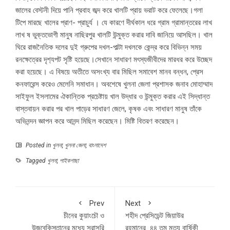
জালের বেস্টনী দিয়ে পানি প্রবাহ জব্দ করে খালটি প্রায় ভরাট করে ফেলেছে।গলা
টিপে মারছে খালের প্রাণ- প্রাচুর্য । যে কারণে দীর্ঘকাল ধরে গ্রাম গ্রামান্তরের লাখ
লাখ ষ ভুক্তভোগী মানুষ নাছিরপুর খালটি উন্মুক্ত করার দাবি জানিয়ে আসছিল। খাল
ঘিরে রাজনৈতিক দলের দুই গ্রুপের দখল-পাল্টা দখলকে কেন্দ্র করে বিভিন্ন সময়
রনক্ষেত্রের দৃশ‍্যপট সৃষ্টি হয়েছে।সেখানে সাধারণ মৎস্যজীবীদের মারধর করে উচ্ছেদ
করা হয়েছে। এ বিষয়ে অতীতে অসংখ্য বার মিছিল সমাবেশ মানব বন্ধন, প্রেস
কনফারেন্স করেও মেলেনি সমাধান। অবশেষে খুলনা জেলা প্রশাসক জনাব মোহাম্মাদ
সাইফুল ইসলামের ঐকান্তিক প্রচেষ্টায় খাল উদ্ধার ও উন্মুক্ত করার এই সিদ্ধান্ত
বাস্তবায়ন করার পর খাল পাড়ের সাধারণ জেলে, কৃষক এবং সাধারণ মানুষ তাঁকে
অভিনন্দন জ্ঞাপন করে আনন্দ মিছিল করেছেন। মিষ্টি বিতরণ করেছেন।
Posted in
খুলনা
,
খুলনা জেলা
,
বাংলাদেশ
Tagged
খুলনা
,
পাইকগাছা
Prev
Next
চীনের কুয়াংচৌ ও
শহীদ প্রেসিডেন্ট জিয়াউর
উজবেকিস্তানের মধ্যে সরাসরি
রহমানের ৪৪ তম মৃত্যু বার্ষিকী