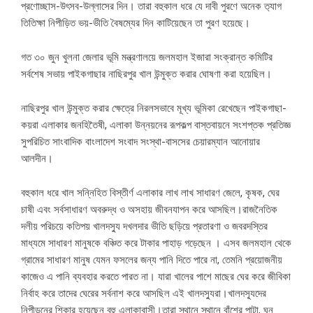
প্রণোচ্ছাস-উৎসব-উল্লাসের দিন। তারা বহুকাল ধরে যে দাবী পুরণে অনেক ত‍্যাগ
তিতিক্ষা নিপীড়িত ভয়-ভীতি বৈষম্যের দিন কাটিয়েছেন তা পুরণ হয়েছে।
গত ৩০ জুন খুলনা জেলার ভূমি মন্ত্রণালয়ে জলমহাল ইজারা সংক্রান্ত কমিটির
সর্বশেষ সভায় পাইকগাছার নাছিরপুর খাল উন্মুক্ত করার ঘোষণা করা হয়েছিল।
নাছিরপুর খাল উন্মুক্ত করার ক্ষেত্রে নিরলসভাবে মূখ্য ভূমিকা রেখেছেন পাইকগাছা-
কয়রা এলাকার জনহিতৈষী, এলাকা উন্নয়নের রূপকল্প বাস্তবায়নে সংশপ্তক প্রতিজ্ঞ
সুপরিচিত সাংবাদিক বাংলাদেশ সংবাদ সংস্থা-বাসসের চেয়ারম্যান আনোয়ার
আলদীন।
বহুকাল ধরে খাল সন্নিহিত বিস্তীর্ণ এলাকার লাখ লাখ সাধারণ জেলে, কৃষক, ঘের
চাষী এবং সর্বসাধারণ অবরুদ্ধ ও অসহায় জীবনযাপন করে আসছিল।রাজনৈতিক
দলীয় পরিচয়ে কতিপয় খালদস্যু দখলদার ভীতি ছড়িয়ে প্রতারণা ও জবরদস্তির
মাধ্যমে সাধারণ মানুষকে বঞ্চিত করে টাকার পাহাড় গড়েছেন । এসব জলমহাল থেকে
গ্রামের সাধারণ মানুষ যেমন ফসলের জন্য পানি দিতে পারে না, তেমনি প্রয়োজনীয়
কাজেও এ পানি ব্যবহার করতে পারত না। যারা খালের পাশে মাছের ঘের করে জীবিকা
নির্বাহ করে তাদের ঘেরের সর্বনাশ করে আসছিল এই খালদস্যুরা।খালদস‍্যূদের
নিপীড়নের শিকার হয়েছেন বহু এলাকাবাসী।তারা স্থানে স্থানে বাঁশের পাটা, ঘন