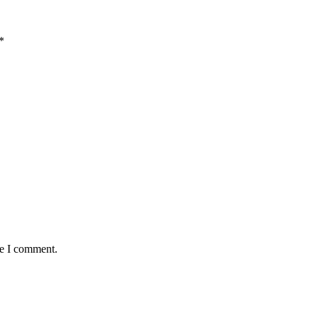
*
me I comment.