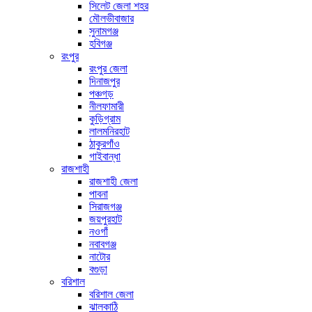
সিলেট জেলা শহর
মৌলভীবাজার
সুনামগঞ্জ
হবিগঞ্জ
রংপুর
রংপুর জেলা
দিনাজপুর
পঞ্চগড়
নীলফামারী
কুড়িগ্রাম
লালমনিরহাট
ঠাকুরগাঁও
গাইবান্ধা
রাজশাহী
রাজশাহী জেলা
পাবনা
সিরাজগঞ্জ
জয়পুরহাট
নওগাঁ
নবাবগঞ্জ
নাটোর
বগুড়া
বরিশাল
বরিশাল জেলা
ঝালকাঠি