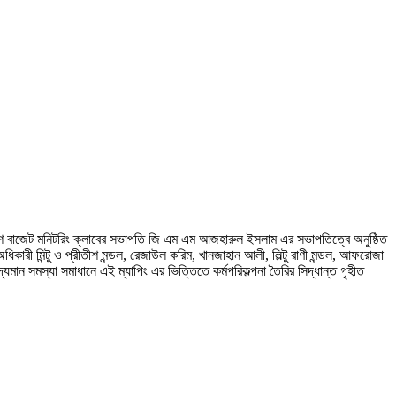
ওয়াশ বাজেট মনিটরিং ক্লাবের সভাপতি জি এম এম আজহারুল ইসলাম এর সভাপতিত্বে অনুষ্ঠিত
 অধিকারী মিন্টু ও প্রীতীশ মন্ডল, রেজাউল করিম, খানজাহান আলী, লিল্টু রাণী মন্ডল, আফরোজা
্যমান সমস্যা সমাধানে এই ম্যাপিং এর ভিত্তিতে কর্মপরিকল্পনা তৈরির সিদ্ধান্ত গৃহীত