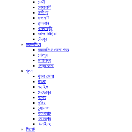
ফেনী
নোয়াখালী
লক্ষীপুর
রাঙ্গামাটি
বান্দরবান
খাগড়াছড়ি
ব্রাহ্মণবাড়িয়া
চাঁদপুর
ময়মনসিংহ
ময়মনসিংহ জেলা শহর
শেরপুর
জামালপুর
নেত্রকোনা
খুলনা
খুলনা জেলা
মাগুরা
নড়াইল
মেহেরপুর
যশোর
কুষ্টিয়া
চুয়াডাঙ্গা
বাগেরহাট
মেহেরপুর
ঝিনাইদহ
সিলেট