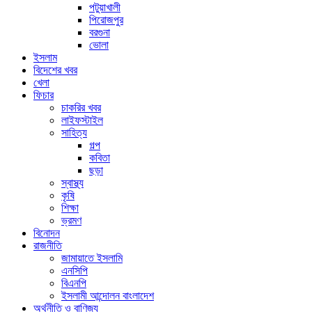
পটুয়াখালী
পিরোজপুর
বরগুনা
ভোলা
ইসলাম
বিদেশের খবর
খেলা
ফিচার
চাকরির খবর
লাইফস্টাইল
সাহিত্য
গল্প
কবিতা
ছড়া
স্বাস্থ্য
কৃষি
শিক্ষা
ভ্রমণ
বিনোদন
রাজনীতি
জামায়াতে ইসলামি
এনসিপি
বিএনপি
ইসলামী আন্দোলন বাংলাদেশ
অর্থনীতি ও বাণিজ্য