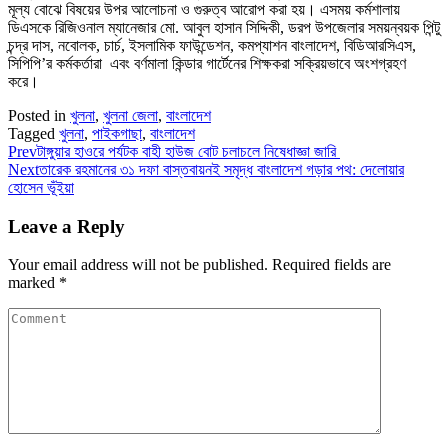
মূল্য বোঝে বিষয়ের উপর আলোচনা ও গুরুত্ব আরোপ করা হয়। এসময় কর্মশালায়
ডিএসকে রিজিওনাল ম্যানেজার মো. আবুল হাসান সিদ্দিকী, ডরপ উপজেলার সময়ন্বয়ক পিন্টু
চন্দ্র দাস, নবোলক, চার্চ, ইসলামিক ফাউন্ডেশন, কমপ্যাশন বাংলাদেশ, বিডিআরসিএস,
সিপিপি’র কর্মকর্তারা এবং বর্ণমালা কিন্ডার গার্টেনের শিক্ষকরা সক্রিয়ভাবে অংশগ্রহণ
করে।
Posted in
খুলনা
,
খুলনা জেলা
,
বাংলাদেশ
Tagged
খুলনা
,
পাইকগাছা
,
বাংলাদেশ
Prev
টাঙ্গুয়ার হাওরে পর্যটক বাহী হাউজ বোট চলাচলে নিষেধাজ্ঞা জারি
Next
তারেক রহমানের ৩১ দফা বাস্তবায়নই সমৃদ্ধ বাংলাদেশ গড়ার পথ: দেলোয়ার
হোসেন ভূঁইয়া
Leave a Reply
Your email address will not be published.
Required fields are
marked
*