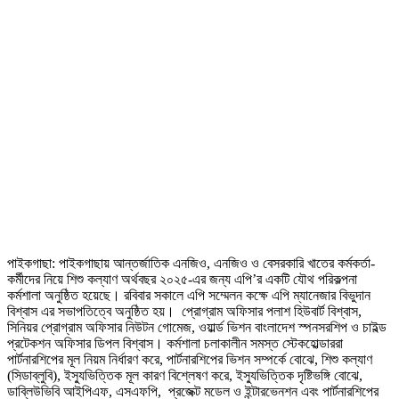
পাইকগাছা: পাইকগাছায় আন্তর্জাতিক এনজিও, এনজিও ও বেসরকারি খাতের কর্মকর্তা-
কর্মীদের নিয়ে শিশু কল্যাণ অর্থবছর ২০২৫-এর জন্য এপি’র একটি যৌথ পরিকল্পনা
কর্মশালা অনুষ্ঠিত হয়েছে। রবিবার সকালে এপি সম্মেলন কক্ষে এপি ম্যানেজার বিভুদান
বিশ্বাস এর সভাপতিত্বে অনুষ্ঠিত হয়। প্রোগ্রাম অফিসার পলাশ হিউবার্ট বিশ্বাস,
সিনিয়র প্রোগ্রাম অফিসার নিউটন গোমেজ, ওয়ার্ল্ড ভিশন বাংলাদেশ স্পনসরশিপ ও চাইল্ড
প্রটেকশন অফিসার ডিপল বিশ্বাস। কর্মশালা চলাকালীন সমস্ত স্টেকহোল্ডাররা
পার্টনারশিপের মূল নিয়ম নির্ধারণ করে, পার্টনারশিপের ভিশন সম্পর্কে বোঝে, শিশু কল্যাণ
(সিডাব্লুবি), ইস্যুভিত্তিক মূল কারণ বিশ্লেষণ করে, ইস্যুভিত্তিক দৃষ্টিভঙ্গি বোঝে,
ডাব্লিউভিবি আইপিএফ, এসএফপি, প্রজেক্ট মডেল ও ইন্টারভেনশন এবং পার্টনারশিপের