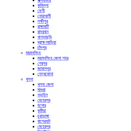
কক্সবাজার
কুমিল্লা
ফেনী
নোয়াখালী
লক্ষীপুর
রাঙ্গামাটি
বান্দরবান
খাগড়াছড়ি
ব্রাহ্মণবাড়িয়া
চাঁদপুর
ময়মনসিংহ
ময়মনসিংহ জেলা শহর
শেরপুর
জামালপুর
নেত্রকোনা
খুলনা
খুলনা জেলা
মাগুরা
নড়াইল
মেহেরপুর
যশোর
কুষ্টিয়া
চুয়াডাঙ্গা
বাগেরহাট
মেহেরপুর