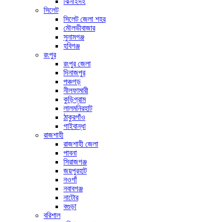
ঝিনাইদহ
সিলেট
সিলেট জেলা শহর
মৌলভীবাজার
সুনামগঞ্জ
হবিগঞ্জ
রংপুর
রংপুর জেলা
দিনাজপুর
পঞ্চগড়
নীলফামারী
কুড়িগ্রাম
লালমনিরহাট
ঠাকুরগাঁও
গাইবান্ধা
রাজশাহী
রাজশাহী জেলা
পাবনা
সিরাজগঞ্জ
জয়পুরহাট
নওগাঁ
নবাবগঞ্জ
নাটোর
বগুড়া
বরিশাল