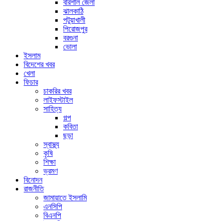
বরিশাল জেলা
ঝালকাঠি
পটুয়াখালী
পিরোজপুর
বরগুনা
ভোলা
ইসলাম
বিদেশের খবর
খেলা
ফিচার
চাকরির খবর
লাইফস্টাইল
সাহিত্য
গল্প
কবিতা
ছড়া
স্বাস্থ্য
কৃষি
শিক্ষা
ভ্রমণ
বিনোদন
রাজনীতি
জামায়াতে ইসলামি
এনসিপি
বিএনপি