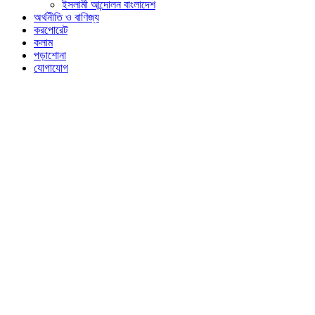
ইসলামী আন্দোলন বাংলাদেশ
অর্থনীতি ও বাণিজ্য
করপোরেট
কলাম
পড়াশোনা
যোগাযোগ