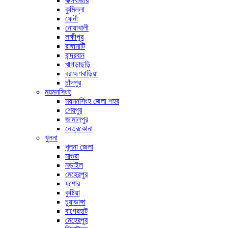
কক্সবাজার
কুমিল্লা
ফেনী
নোয়াখালী
লক্ষীপুর
রাঙ্গামাটি
বান্দরবান
খাগড়াছড়ি
ব্রাহ্মণবাড়িয়া
চাঁদপুর
ময়মনসিংহ
ময়মনসিংহ জেলা শহর
শেরপুর
জামালপুর
নেত্রকোনা
খুলনা
খুলনা জেলা
মাগুরা
নড়াইল
মেহেরপুর
যশোর
কুষ্টিয়া
চুয়াডাঙ্গা
বাগেরহাট
মেহেরপুর