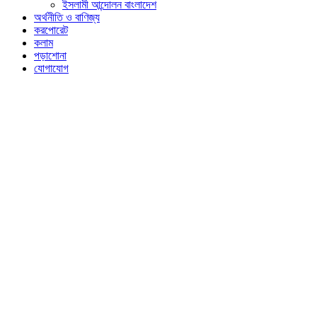
ইসলামী আন্দোলন বাংলাদেশ
অর্থনীতি ও বাণিজ্য
করপোরেট
কলাম
পড়াশোনা
যোগাযোগ