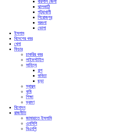
বরিশাল জেলা
ঝালকাঠি
পটুয়াখালী
পিরোজপুর
বরগুনা
ভোলা
ইসলাম
বিদেশের খবর
খেলা
ফিচার
চাকরির খবর
লাইফস্টাইল
সাহিত্য
গল্প
কবিতা
ছড়া
স্বাস্থ্য
কৃষি
শিক্ষা
ভ্রমণ
বিনোদন
রাজনীতি
জামায়াতে ইসলামি
এনসিপি
বিএনপি