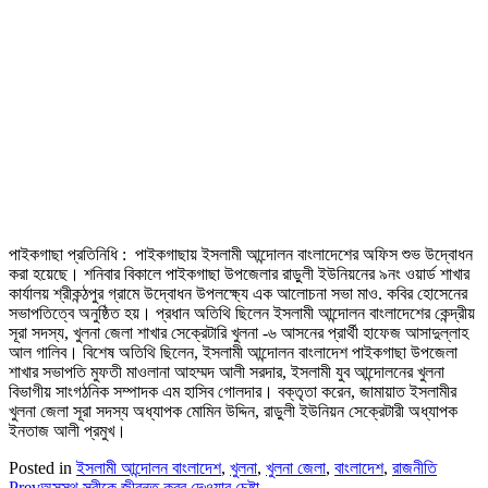
পাইকগাছা প্রতিনিধি : পাইকগাছায় ইসলামী আন্দোলন বাংলাদেশের অফিস শুভ উদ্বোধন
করা হয়েছে। শনিবার বিকালে পাইকগাছা উপজেলার রাড়ুলী ইউনিয়নের ৯নং ওয়ার্ড শাখার
কার্যালয় শ্রীকন্ঠপুর গ্রামে উদ্বোধন উপলক্ষ্যে এক আলোচনা সভা মাও. কবির হোসেনের
সভাপতিত্বে অনুষ্ঠিত হয়। প্রধান অতিথি ছিলেন ইসলামী আন্দোলন বাংলাদেশের কেন্দ্রীয়
সূরা সদস্য, খুলনা জেলা শাখার সেক্রেটারি খুলনা -৬ আসনের প্রার্থী হাফেজ আসাদুল্লাহ
আল গালিব। বিশেষ অতিথি ছিলেন, ইসলামী আন্দোলন বাংলাদেশ পাইকগাছা উপজেলা
শাখার সভাপতি মুফতী মাওলানা আহম্মদ আলী সরদার, ইসলামী যুব আন্দোলনের খুলনা
বিভাগীয় সাংগঠনিক সম্পাদক এম হাসিব গোলদার। বক্তৃতা করেন, জামায়াত ইসলামীর
খুলনা জেলা সূরা সদস্য অধ্যাপক মোমিন উদ্দিন, রাড়ুলী ইউনিয়ন সেক্রেটারী অধ্যাপক
ইনতাজ আলী প্রমুখ।
Posted in
ইসলামী আন্দোলন বাংলাদেশ
,
খুলনা
,
খুলনা জেলা
,
বাংলাদেশ
,
রাজনীতি
Prev
অসুস্থ স্ত্রীকে জীবন্ত কবর দেওয়ার চেষ্টা