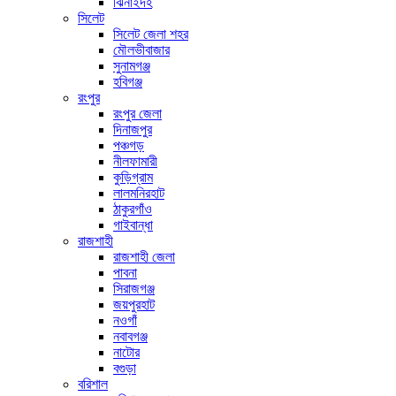
ঝিনাইদহ
সিলেট
সিলেট জেলা শহর
মৌলভীবাজার
সুনামগঞ্জ
হবিগঞ্জ
রংপুর
রংপুর জেলা
দিনাজপুর
পঞ্চগড়
নীলফামারী
কুড়িগ্রাম
লালমনিরহাট
ঠাকুরগাঁও
গাইবান্ধা
রাজশাহী
রাজশাহী জেলা
পাবনা
সিরাজগঞ্জ
জয়পুরহাট
নওগাঁ
নবাবগঞ্জ
নাটোর
বগুড়া
বরিশাল