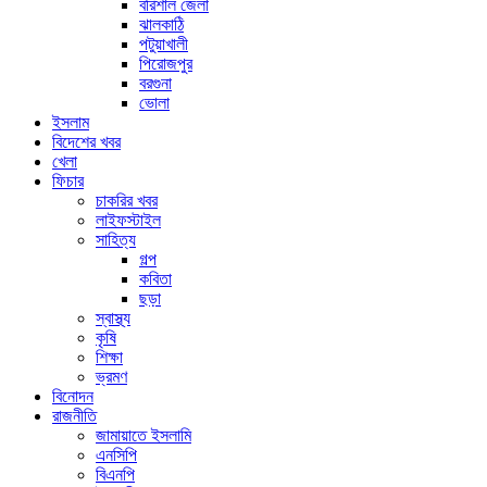
বরিশাল জেলা
ঝালকাঠি
পটুয়াখালী
পিরোজপুর
বরগুনা
ভোলা
ইসলাম
বিদেশের খবর
খেলা
ফিচার
চাকরির খবর
লাইফস্টাইল
সাহিত্য
গল্প
কবিতা
ছড়া
স্বাস্থ্য
কৃষি
শিক্ষা
ভ্রমণ
বিনোদন
রাজনীতি
জামায়াতে ইসলামি
এনসিপি
বিএনপি