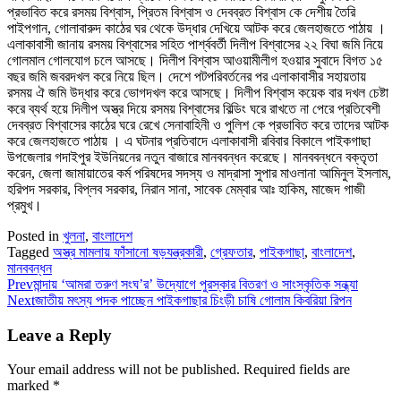
প্রভাবিত করে রসময় বিশ্বাস, প্রিতম বিশ্বাস ও দেবব্রত বিশ্বাস কে দেশীয় তৈরি
পাইপগান, গোলাবারুদ কাঠের ঘর থেকে উদ্ধার দেখিয়ে আটক করে জেলহাজতে পাঠায় ।
এলাকাবাসী জানায় রসময় বিশ্বাসের সহিত পার্শ্ববর্তী দিলীপ বিশ্বাসের ২২ বিঘা জমি নিয়ে
গোলমাল গোলযোগ চলে আসছে। দিলীপ বিশ্বাস আওয়ামীলীগ হওয়ার সুবাদে বিগত ১৫
বছর জমি জবরদখল করে নিয়ে ছিল। দেশে পটপরিবর্তনের পর এলাকাবাসীর সহায়তায়
রসময় ঐ জমি উদ্ধার করে ভোগদখল করে আসছে। দিলীপ বিশ্বাস কয়েক বার দখল চেষ্টা
করে ব্যর্থ হয়ে দিলীপ অস্ত্র দিয়ে রসময় বিশ্বাসের বিল্ডিং ঘরে রাখতে না পেরে প্রতিবেশী
দেবব্রত বিশ্বাসের কাঠের ঘরে রেখে সেনাবাহিনী ও পুলিশ কে প্রভাবিত করে তাদের আটক
করে জেলহাজতে পাঠায় । এ ঘটনার প্রতিবাদে এলাকাবাসী রবিবার বিকালে পাইকগাছা
উপজেলার গদাইপুর ইউনিয়নের নতুন বাজারে মানববন্ধন করেছে। মানববন্ধনে বক্তৃতা
করেন, জেলা জামায়াতের কর্ম পরিষদের সদস্য ও মাদ্রাসা সুপার মাওলানা আমিনুল ইসলাম,
হরিপদ সরকার, বিপ্লব সরকার, নিরান সানা, সাবেক মেম্বার আঃ হাকিম, মাজেদ গাজী
প্রমুখ।
Posted in
খুলনা
,
বাংলাদেশ
Tagged
অস্ত্র মামলায় ফাঁসানো ষড়যন্ত্রকারী
,
গ্রেফতার
,
পাইকগাছা
,
বাংলাদেশ
,
মানববন্ধন
Prev
মান্দায় ‘আমরা তরুণ সংঘ’র’ উদ্যোগে পুরস্কার বিতরণ ও সাংস্কৃতিক সন্ধ্যা
Next
জাতীয় মৎস্য পদক পাচ্ছেন পাইকগাছার চিংড়ী চাষি গোলাম কিবরিয়া রিপন
Leave a Reply
Your email address will not be published.
Required fields are
marked
*