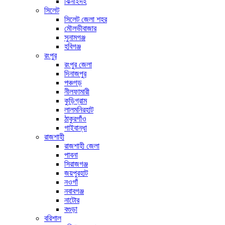
ঝিনাইদহ
সিলেট
সিলেট জেলা শহর
মৌলভীবাজার
সুনামগঞ্জ
হবিগঞ্জ
রংপুর
রংপুর জেলা
দিনাজপুর
পঞ্চগড়
নীলফামারী
কুড়িগ্রাম
লালমনিরহাট
ঠাকুরগাঁও
গাইবান্ধা
রাজশাহী
রাজশাহী জেলা
পাবনা
সিরাজগঞ্জ
জয়পুরহাট
নওগাঁ
নবাবগঞ্জ
নাটোর
বগুড়া
বরিশাল