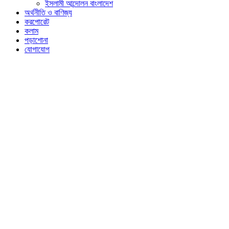
ইসলামী আন্দোলন বাংলাদেশ
অর্থনীতি ও বাণিজ্য
করপোরেট
কলাম
পড়াশোনা
যোগাযোগ