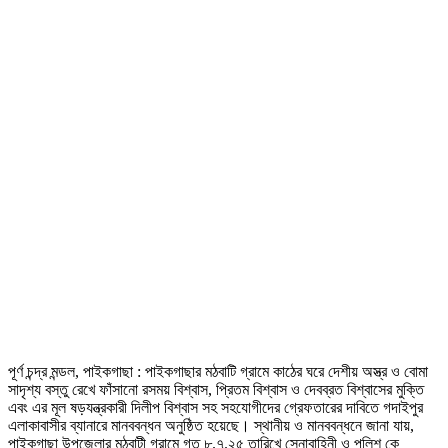
পূর্ণ চন্দ্র মন্ডল, পাইকগাছা : পাইকগাছার মঠবাটি গ্রামে কাঠের ঘরে দেশীয় অস্ত্র ও বোমা
সাদৃশ্য বস্তু রেখে ফাঁসানো রসময় বিশ্বাস, প্রিতম বিশ্বাস ও দেবব্রত বিশ্বাসের মুক্তি
এবং এর মূল ষড়যন্ত্রকারী দিলীপ বিশ্বাস সহ সহযোগীদের গ্রেফতারের দাবিতে গদাইপুর
এলাকাবাসীর ব্যানারে মানববন্ধন অনুষ্ঠিত হয়েছে। স্থানীয় ও মানববন্ধনে জানা যায়,
পাইকগাছা উপজেলার মঠবাটী গ্রামে গত ৮.৭.২৫ তারিখে সেনাবাহিনী ও পুলিশ কে