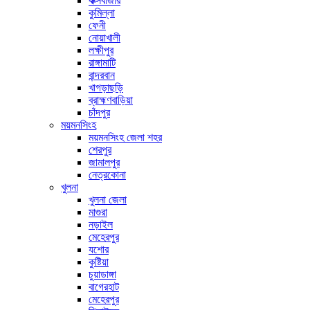
কক্সবাজার
কুমিল্লা
ফেনী
নোয়াখালী
লক্ষীপুর
রাঙ্গামাটি
বান্দরবান
খাগড়াছড়ি
ব্রাহ্মণবাড়িয়া
চাঁদপুর
ময়মনসিংহ
ময়মনসিংহ জেলা শহর
শেরপুর
জামালপুর
নেত্রকোনা
খুলনা
খুলনা জেলা
মাগুরা
নড়াইল
মেহেরপুর
যশোর
কুষ্টিয়া
চুয়াডাঙ্গা
বাগেরহাট
মেহেরপুর