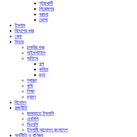
পটুয়াখালী
পিরোজপুর
বরগুনা
ভোলা
ইসলাম
বিদেশের খবর
খেলা
ফিচার
চাকরির খবর
লাইফস্টাইল
সাহিত্য
গল্প
কবিতা
ছড়া
স্বাস্থ্য
কৃষি
শিক্ষা
ভ্রমণ
বিনোদন
রাজনীতি
জামায়াতে ইসলামি
এনসিপি
বিএনপি
ইসলামী আন্দোলন বাংলাদেশ
অর্থনীতি ও বাণিজ্য