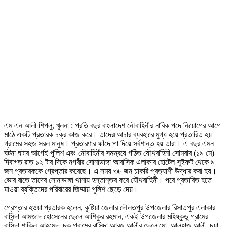
এম এন আলী শিপলু, খুলনা : প্রতি বছর বাংলাদেশ নৌবাহিনীর নাবিক পদে নিয়োগের আগে
মাঠে একটি প্রতারক চক্র কাজ করে। তাদের আচার ব্যবহারে মুগ্ধ হয়ে প্রতারিত হয়
গ্রামের সহজ সরল মানুষ। প্রতারণার ফাঁদে পা দিয়ে সর্বশান্ত হয় তারা। এ বছর এমন
ঘটনা ঘটার আগেই পুলিশ এবং নৌবাহিনীর সমন্বয়ে গঠিত যৌথবাহিনী সোমবার (১৯ মে)
দিবাগত রাত ১২ টার দিকে নগরীর সোনাডাঙ্গা আবাসিক এলাকার হোটেল সুইফট থেকে ৯
জন প্রতারককে গ্রেপ্তার করেছে। এ সময় ৩৮ জন চাকরি প্রত্যাশী উদ্ধার করা হয়।
ভোর রাতে তাদের সোনাডাঙ্গা থানায় হস্তান্তর করে যৌথবাহিনী। পরে প্রতারিত হতে
যাওয়া ব্যক্তিদের পরিবারের জিম্মায় পুলিশ ছেড়ে দেয়।
গ্রেপ্তার হওয়া প্রতারক হলেন, কুষ্টিয়া জেলার দৌলতপুর উপজেলার রিসাতপুর এলাকার
বাসিন্দা আমজাদ হোসেনের ছেলে আশিকুর রহমান, একই উপজেলার মহিষকুন্ডু গ্রামের
বাসিন্দা শাকিল আহমেদ, চক গ্রামের বাসিন্দা আরজ আলীর ছেলে মো. আলহাজ আলী, চুয়া