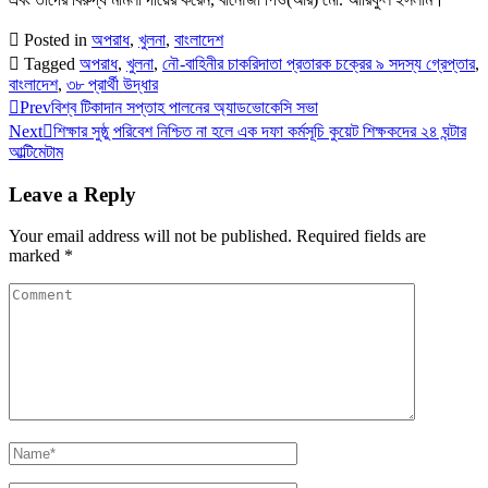
Posted in
অপরাধ
,
খুলনা
,
বাংলাদেশ
Tagged
অপরাধ
,
খুলনা
,
নৌ-বাহিনীর চাকরিদাতা প্রতারক চক্রের ৯ সদস্য গ্রেপ্তার
,
বাংলাদেশ
,
৩৮ প্রার্থী উদ্ধার
Prev
বিশ্ব টিকাদান সপ্তাহ পালনের অ্যাডভোকেসি সভা
Next
শিক্ষার সুষ্ঠু পরিবেশ নিশ্চিত না হলে এক দফা কর্মসূচি কুয়েট শিক্ষকদের ২৪ ঘন্টার
আল্টিমেটাম
Leave a Reply
Your email address will not be published.
Required fields are
marked
*