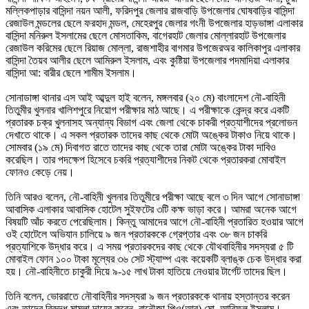
মল্লিকপাড়ার বাসিন্দা নয়ন আলী, ফরিদপুর জেলার রাজবাড়ি উপজেলার ঘোষবাড়ির বাসিন্দা
রেজাউল মন্ডলের ছেলে ফরহাদ মন্ডল, মেহেরপুর জেলার গংনী উপজেলার হাড়ভাঙ্গা এলাকার
বাসিন্দা মনিরুল ইসলামের ছেলে মোসতাকিম, বাগেরহাট জেলার মোল্লারহাট উপজেলার
রেজাউল করিমের ছেলে রিয়াজ মোল্লা, রাজশাহীর বাগমার উপজেরঅর কালিকাপুর এলাকার
বাসিন্দা তৈয়ব আলীর ছেলে আমিরুল ইসলাম, এবং কুষ্টিয়া উপজেলার পদমাদিয়া এলাকার
বাসিন্দা আ: বারীর ছেলে শামীম ইসলাম।
সোনাডাঙ্গা থানার এস আই আব্দুল হাই বলেন, মঙ্গলবার (২০ মে) বাংলাদেশ নৌ-বাহিনী
তিতুমীর খুলনার খালিশপুরে নিয়োগ পরীক্ষার মাঠ আছে। এ পরীক্ষাকে কেন্দ্র করে একটি
প্রতারক চক্র খুলনাসহ অন্যান্য বিভাগ এবং জেলা থেকে চাকরী প্রত্যাশীদের প্রলোভন
দেখাতে থাকে। এ সকল প্রতারক তাদের কাছ থেকে মোটা অঙ্কের টাকাও নিয়ে থাকে।
সোমবার (১৯ মে) দিবাগত রাতে তাদের কাছ থেকে তারা মোটা অঙ্কের টাকা দাবিও
করেছিল। তার পদক্ষেপ হিসেবে চকরি প্রত্যাশীদের নিকট থেকে প্রতারকরা মোবাইল
ফোনও কেড়ে নেয়।
তিনি আরও বলেন, নৌ-বাহিনী খুলনার তিতুমীরে পরীক্ষা আছে বলে ৩ দিন আগে সোনাডাঙ্গা
আবাসিক এলাকার আবাসিক হোটেল সুইফটের ৩টি কক্ষ ভাড়া করে। আমরা অনেক আগে
বিষয়টি আঁচ করতে পেরেছিলাম। কিন্তু আমাদের আগে নৌ-বাহিনী প্রতারিত হওয়ার আগে
ওই হোটেলে অভিযান চালিয়ে ৯ জন প্রতারককে গ্রেপ্তার এবং ৩৮ জন চাকরি
প্রত্যাশিকে উদ্ধার করে। এ সময় প্রতারকদের কাছ থেকে যৌথবাহিনীর সদস্যরা ৫ টি
মোবাইল ফোন ১০০ টাকা মূল্যের ৩৬ সেট স্ট্যাম্প এবং কয়েকটি ব্লাঙ্ক চেক উদ্ধার করা
হয়। নৌ-বাহিনীতে চাকুরী দিয়ে ৯-১৫ লাখ টাকা হাতিয়ে নেওয়ার টার্গেট তাদের ছিল।
তিনি বলেন, ভোররাতে নৌবাহিনীর সদস্যরা ৯ জন প্রতারককে থানায় হস্তান্তর করেন
এবং তাদের বিরুদ্ধ মামলা দায়ের করেন, বানৌজা পিও(আর) মো. আরিফুল ইসলাম।