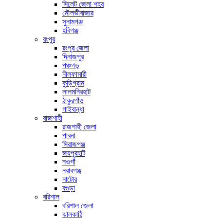
সিলেট জেলা শহর
মৌলভীবাজার
সুনামগঞ্জ
হবিগঞ্জ
রংপুর
রংপুর জেলা
দিনাজপুর
পঞ্চগড়
নীলফামারী
কুড়িগ্রাম
লালমনিরহাট
ঠাকুরগাঁও
গাইবান্ধা
রাজশাহী
রাজশাহী জেলা
পাবনা
সিরাজগঞ্জ
জয়পুরহাট
নওগাঁ
নবাবগঞ্জ
নাটোর
বগুড়া
বরিশাল
বরিশাল জেলা
ঝালকাঠি