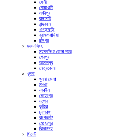
ফেনী
নোয়াখালী
লক্ষীপুর
রাঙ্গামাটি
বান্দরবান
খাগড়াছড়ি
ব্রাহ্মণবাড়িয়া
চাঁদপুর
ময়মনসিংহ
ময়মনসিংহ জেলা শহর
শেরপুর
জামালপুর
নেত্রকোনা
খুলনা
খুলনা জেলা
মাগুরা
নড়াইল
মেহেরপুর
যশোর
কুষ্টিয়া
চুয়াডাঙ্গা
বাগেরহাট
মেহেরপুর
ঝিনাইদহ
সিলেট