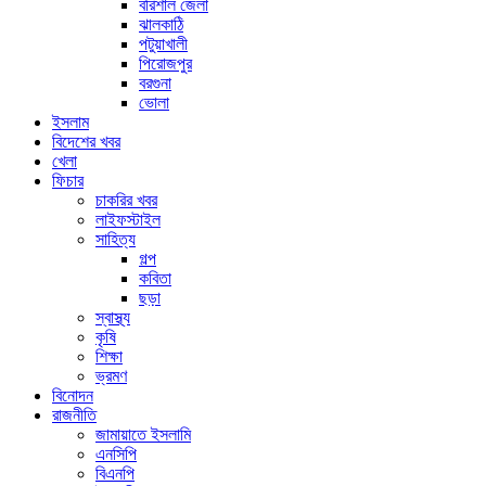
বরিশাল জেলা
ঝালকাঠি
পটুয়াখালী
পিরোজপুর
বরগুনা
ভোলা
ইসলাম
বিদেশের খবর
খেলা
ফিচার
চাকরির খবর
লাইফস্টাইল
সাহিত্য
গল্প
কবিতা
ছড়া
স্বাস্থ্য
কৃষি
শিক্ষা
ভ্রমণ
বিনোদন
রাজনীতি
জামায়াতে ইসলামি
এনসিপি
বিএনপি