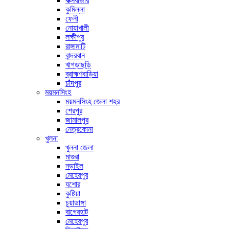
কক্সবাজার
কুমিল্লা
ফেনী
নোয়াখালী
লক্ষীপুর
রাঙ্গামাটি
বান্দরবান
খাগড়াছড়ি
ব্রাহ্মণবাড়িয়া
চাঁদপুর
ময়মনসিংহ
ময়মনসিংহ জেলা শহর
শেরপুর
জামালপুর
নেত্রকোনা
খুলনা
খুলনা জেলা
মাগুরা
নড়াইল
মেহেরপুর
যশোর
কুষ্টিয়া
চুয়াডাঙ্গা
বাগেরহাট
মেহেরপুর