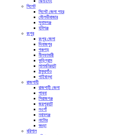
ঝিনাইদহ
সিলেট
সিলেট জেলা শহর
মৌলভীবাজার
সুনামগঞ্জ
হবিগঞ্জ
রংপুর
রংপুর জেলা
দিনাজপুর
পঞ্চগড়
নীলফামারী
কুড়িগ্রাম
লালমনিরহাট
ঠাকুরগাঁও
গাইবান্ধা
রাজশাহী
রাজশাহী জেলা
পাবনা
সিরাজগঞ্জ
জয়পুরহাট
নওগাঁ
নবাবগঞ্জ
নাটোর
বগুড়া
বরিশাল