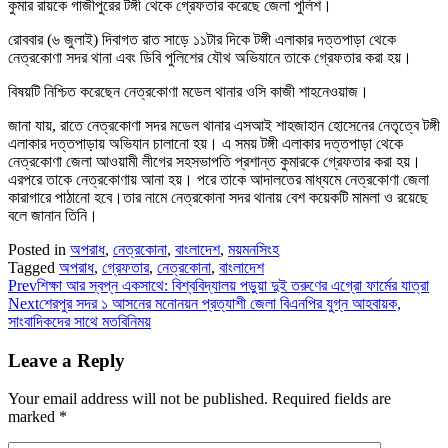
কুমার রায়কে গাজীপুরের টঙ্গী থেকে গ্রেফতার করেছে জেলা পুলিশ।
রোববার (৬ জুলাই) দিবাগত রাত সাড়ে ১১টার দিকে টঙ্গী এলাকার দত্তপাড়া থেকে
নেত্রকোণা সদর থানা এবং ডিবি পুলিশের যৌথ অভিযানে তাকে গ্রেফতার করা হয়।
বিষয়টি নিশ্চিত করেছেন নেত্রকোণা মডেল থানার ওসি কাজী শাহনেওয়াজ।
জানা যায়, রাতে নেত্রকোণা সদর মডেল থানার এসআই শাহজাহান হোসেনের নেতৃত্বে টঙ্গী
এলাকার দত্তপাড়ায় অভিযান চালানো হয়। এ সময় টঙ্গী এলাকার দত্তপাড়া থেকে
নেত্রকোণা জেলা আওয়ামী লীগের সহসভাপতি প্রশান্ত কুমারকে গ্রেফতার করা হয়।
এরপরে তাকে নেত্রকোণায় আনা হয়। পরে তাকে আদালতের মাধ্যমে নেত্রকোণা জেলা
কারাগারে পাঠানো হবে।তার নামে নেত্রকোনা সদর থানায় বেশ কয়েকটি মামলা ও রয়েছে
বলে জানান তিনি।
Posted in
অপরাধ
,
নেত্রকোনা
,
বাংলাদেশ
,
ময়মনসিংহ
Tagged
অপরাধ
,
গ্রেফতার
,
নেত্রকোনা
,
বাংলাদেশ
Prev
শিক্ষা আর স্বপ্ন একসাথে: বিশ্ববিদ্যালয় পড়ুয়া দুই তরুণের এগ্রো ফার্মের যাত্রা
Next
শেরপুর সদর ১ আসনের মনোনয়ন প্রত্যাশী জেলা বিএনপির যুগ্ন আহবায়ক,
সাংবাদিকদের সাথে মতবিনিময়
Leave a Reply
Your email address will not be published.
Required fields are
marked
*