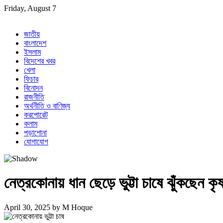
Skip
Friday, August 7
to
content
জাতীয়
বাংলাদেশ
ইসলাম
বিদেশের খবর
খেলা
ফিচার
বিনোদন
রাজনীতি
অর্থনীতি ও বাণিজ্য
করপোরেট
কলাম
পড়াশোনা
যোগাযোগ
নেত্রকোনায় ধান ছেড়ে ভুট্টা চাষে ঝুঁকছেন কৃ
April 30, 2025
by
M Hoque