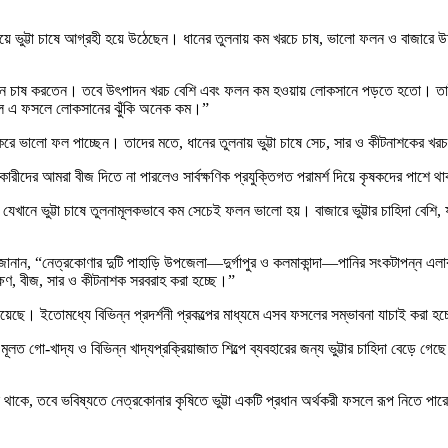
ড়িয়ে ভুট্টা চাষে আগ্রহী হয়ে উঠেছেন। ধানের তুলনায় কম খরচে চাষ, ভালো ফলন ও বাজারে উচ
 চাষ করতেন। তবে উৎপাদন খরচ বেশি এবং ফলন কম হওয়ায় লোকসানে পড়তে হতো। তাই তিনি 
া হলে এ ফসলে লোকসানের ঝুঁকি অনেক কম।”
রে ভালো ফল পাচ্ছেন। তাদের মতে, ধানের তুলনায় ভুট্টা চাষে সেচ, সার ও কীটনাশকের 
বাদকারীদের আমরা বীজ দিতে না পারলেও সার্বক্ষণিক প্রযুক্তিগত পরামর্শ দিয়ে কৃষকদের পা
 যেখানে ভুট্টা চাষে তুলনামূলকভাবে কম সেচেই ফলন ভালো হয়। বাজারে ভুট্টার চাহিদা বেশি, 
ে জানান, “নেত্রকোণার দুটি পাহাড়ি উপজেলা—দুর্গাপুর ও কলমাকান্দা—পানির সংকটাপন্ন এল
্ষণ, বীজ, সার ও কীটনাশক সরবরাহ করা হচ্ছে।”
য়েছে। ইতোমধ্যে বিভিন্ন প্রদর্শনী প্রকল্পের মাধ্যমে এসব ফসলের সম্ভাবনা যাচাই করা হচ
মূলত গো-খাদ্য ও বিভিন্ন খাদ্যপ্রক্রিয়াজাত শিল্পে ব্যবহারের জন্য ভুট্টার চাহিদা বেড়ে গ
ীল থাকে, তবে ভবিষ্যতে নেত্রকোনার কৃষিতে ভুট্টা একটি প্রধান অর্থকরী ফসলে রূপ নিতে পা