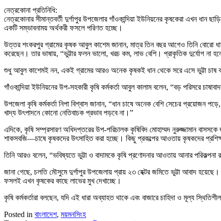
নেত্রকোনা প্রতিনিধি:
নেত্রকোনার সীমান্তবর্তী দুর্গাপুর উপজেলার গাঁওকান্দিয়া ইউনিয়নের কৃষকেরা এখন ধান ছা
একটি সম্ভাবনাময় অর্থকরী ফসলে পরিণত হচ্ছে।
উত্তর শংকরপুর গ্রামের কৃষক আবুল কাশেম জানান, মাত্র তিন বছর আগেও তিনি বোরো ধান
করেছেন। তার ভাষায়, “ভুট্টার ফলন ভালো, খরচ কম, লাভ বেশি। প্রাকৃতিক দুর্যোগ ন
শুধু আবুল কাশেমই নন, একই গ্রামের আরও অনেক কৃষকই ধান থেকে সরে এসে ভুট্টা চাষ ক
গাঁওকান্দিয়া ইউনিয়নের উপ-সহকারী কৃষি কর্মকর্তা আবুল কালাম বলেন, “বড় পরিসরে চাষা
উপজেলা কৃষি কর্মকর্তা নিপা বিশ্বাস জানান, “ধান চাষে অনেক বেশি সেচের প্রয়োজন পড়ে,
খাদ্য উৎপাদনে কোনো নেতিবাচক প্রভাব পড়বে না।”
এদিকে, কৃষি সম্প্রসারণ অধিদপ্তরের উপ-পরিচালক কৃষিবিদ মোহাম্মদ নুরুজ্জামান বাসসক
শাকসবজি—চাষে কৃষকদের উৎসাহিত করা হচ্ছে। কিছু প্রকল্পের আওতায় কৃষকদের প্রশিক
তিনি আরও বলেন, “ভবিষ্যতে ভুট্টা ও বাদামকে কৃষি প্রণোদনার আওতায় আনার পরিকল্পনা র
জানা গেছে, চলতি মৌসুমে দুর্গাপুর উপজেলায় প্রায় ২৩ হেক্টর জমিতে ভুট্টা আবাদ হয়েছে। 
ফসলই এখন কৃষকের কাছে লাভের মুখ দেখাচ্ছে।
কৃষি কর্মকর্তারা বলছেন, যদি এই ধারা অব্যাহত থাকে এবং বাজারে চাহিদা ও মূল্য স্থিতিশ
Posted in
বাংলাদেশ
,
ময়মনসিংহ