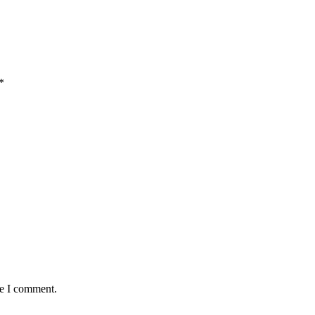
*
me I comment.