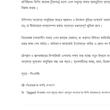
বাণিজ্যিক ফিশিং জাহাজ (ট্রলার) গুলো এখন সমুদ্রে নামার প্রস্তুতিতে ব্
বিরাজ করছে।
ইলিশসহ অন্যান্য সামুদ্রিক মাছের প্রজনন ও উৎপাদন বৃদ্ধির লক্ষ্যেই সর
হয়, যা দীর্ঘমেয়াদে মৎস্যসম্পদ রক্ষায় অত্যন্ত গুরুত্বপূর্ণ ভূমিকা রাখে।
নিষেধাজ্ঞা চলাকালীন সময়ে এসব জাহাজ মেরামত, রং করাসহ বিভিন্ন কারিগরি 
ভরার কাজ শেষ পর্যায়ে। অধিকাংশ জাহাজেই ইতোমধ্যে নাবিক ও জেলে দল 
চট্টগ্রাম ও কক্সবাজারের ফিশারিঘাট এলাকায় লক্ষ্য করা যাচ্ছে নতুন উদ্যমে
অন্যান্য মূল্যবান সামুদ্রিক মাছ ধরা পড়বে। ব্যবসায়ীদের ভাষ্য, বরফ, ডিজ
সূত্র:- সিএমজি
Posted in
জাতীয়
,
বাংলাদেশ
Tagged
নিষেধাজ্ঞা শেষে সমুদ্রে নামতে প্রস্তুত বাংলাদেশের ফিশিং জাহাজগুলো
,
বাংলাদেশ