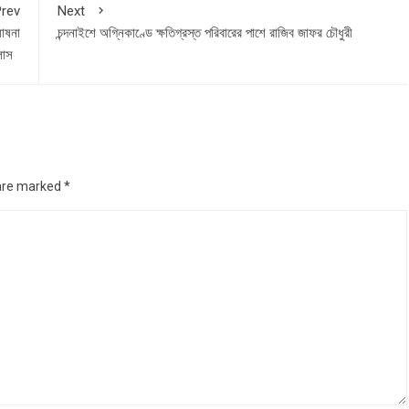
rev
Next
ঘোষনা
চন্দনাইশে অগ্নিকাণ্ডে ক্ষতিগ্রস্ত পরিবারের পাশে রাজিব জাফর চৌধুরী
্লাস
 are marked
*