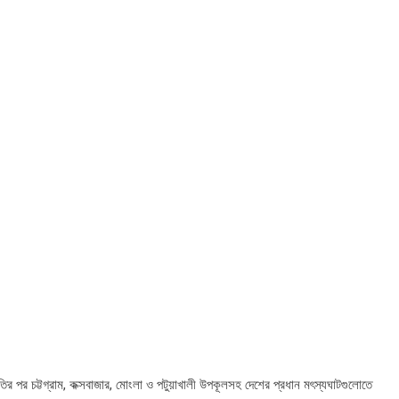
রতির পর চট্টগ্রাম, কক্সবাজার, মোংলা ও পটুয়াখালী উপকূলসহ দেশের প্রধান মৎস্যঘাটগুলোতে