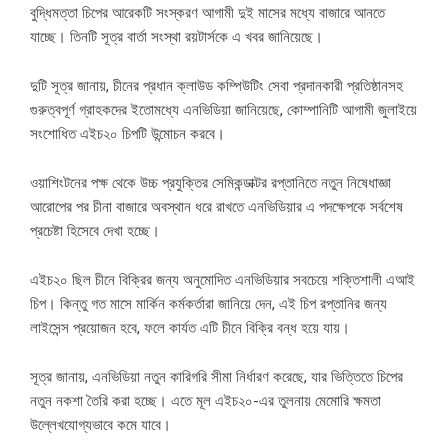
বুদ্ধিমত্তা চিপের আরেকটি সংস্করণ আগামী দুই মাসের মধ্যে বাজারে আনতে
যাচ্ছে। তিনটি সূত্র বার্তা সংস্থা রয়টার্সকে এ খবর জানিয়েছে।
দুটি সূত্র জানায়, চীনের প্রধান ক্লাউড কম্পিউটিং সেবা প্রদানকারী প্রতিষ্ঠানসহ
গুরুত্বপূর্ণ গ্রাহকদের ইতোমধ্যে এনভিডিয়া জানিয়েছে, কোম্পানিটি আগামী জুলাইয়ে
সংশোধিত এইচ২০ চিপটি উন্মোচন করবে।
ওয়াশিংটনের পক্ষ থেকে উচ্চ প্রযুক্তির সেমিকন্ডাক্টর রপ্তানিতে নতুন নিষেধাজ্ঞা
আরোপের পর চীনা বাজারে অবস্থান ধরে রাখতে এনভিডিয়ার এ পদক্ষেপকে সর্বশেষ
প্রচেষ্টা হিসেবে দেখা হচ্ছে।
এইচ২০ ছিল চীনে বিক্রির জন্য অনুমোদিত এনভিডিয়ার সবচেয়ে শক্তিশালী এআই
চিপ। কিন্তু গত মাসে মার্কিন কর্মকর্তারা জানিয়ে দেন, এই চিপ রপ্তানির জন্য
লাইসেন্স প্রয়োজন হবে, ফলে কার্যত এটি চীনে বিক্রি বন্ধ হয়ে যায়।
সূত্র জানায়, এনভিডিয়া নতুন কারিগরি সীমা নির্ধারণ করেছে, যার ভিত্তিতে চিপের
নতুন নকশা তৈরি করা হচ্ছে। এতে মূল এইচ২০-এর তুলনায় মেমোরি ক্ষমতা
উল্লেখযোগ্যভাবে কমে যাবে।