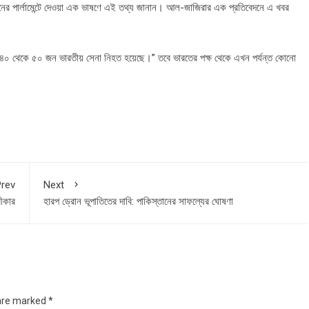
্তানের পার্লামেন্টে দেওয়া এক ভাষণে এই তথ্য জানান। আল-জাজিরার এক প্রতিবেদনে এ খবর
র হাতে ৪০ থেকে ৫০ জন ভারতীয় সেনা নিহত হয়েছে।” তবে ভারতের পক্ষ থেকে এখন পর্যন্ত কোনো
rev
Next
বীকার
হারপ ড্রোন ভূপাতিতের দাবি: পাকিস্তানের সাফল্যের ঘোষণা
 are marked
*