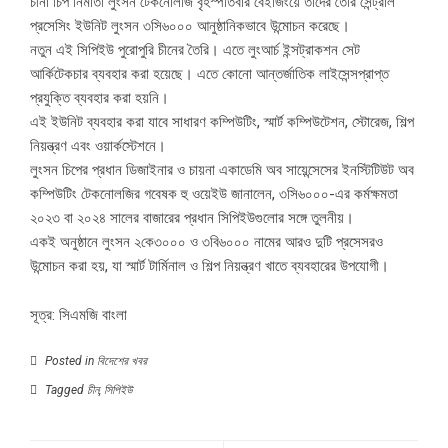
চীনা চিপ নির্মাতা লুংসন টেকনোলজি বৃহস্পতিবার বেইজিংয়ে তাদের তৈরি সেন্ট্রাল
প্রসেসিং ইউনিট লুংসন ৩সি৬০০০ আনুষ্ঠানিকভাবে উন্মোচন করেছে।
নতুন এই সিপিইউ পুরোপুরি চীনের তৈরি। এতে লুংআর্চ ইন্সট্রাকশন সেট
আর্কিটেকচার ব্যবহার করা হয়েছে। এতে কোনো আন্তর্জাতিক লাইসেন্সপ্রাপ্ত
প্রযুক্তি ব্যবহার করা হয়নি।
এই ইউনিট ব্যবহার করা যাবে সাধারণ কম্পিউটিং, স্মার্ট কম্পিউটেশন, স্টোরেজ, শিল্প
নিয়ন্ত্রণ এবং ওয়ার্কস্টেশনে।
লুংসন চিপের প্রধান ডিজাইনার ও চায়না একাডেমি অব সায়েন্সেসের ইনস্টিটিউট অব
কম্পিউটিং টেকনোলজির গবেষক হু ওয়েইউ জানালেন, ৩সি৬০০০-এর কর্মক্ষমতা
২০২৩ বা ২০২৪ সালের বাজারের প্রধান সিপিইউগুলোর সঙ্গে তুলনীয়।
একই অনুষ্ঠানে লুংসন ২কে৩০০০ ও ৩বি৬০০০ নামের আরও দুটি প্রসেসরও
উন্মোচন করা হয়, যা স্মার্ট টার্মিনাল ও শিল্প নিয়ন্ত্রণ খাতে ব্যবহারের উপযোগী।
সূত্র: সিএমজি বাংলা
Posted in
বিদেশের খবর
Tagged
চীন
,
সিপিইউ