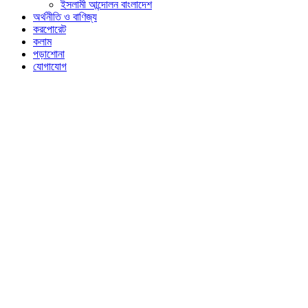
ইসলামী আন্দোলন বাংলাদেশ
অর্থনীতি ও বাণিজ্য
করপোরেট
কলাম
পড়াশোনা
যোগাযোগ