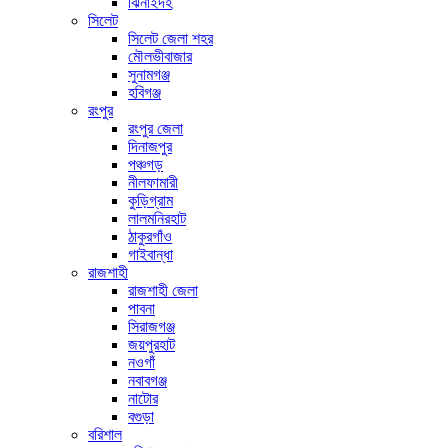
ঝিনাইদহ
সিলেট
সিলেট জেলা শহর
মৌলভীবাজার
সুনামগঞ্জ
হবিগঞ্জ
রংপুর
রংপুর জেলা
দিনাজপুর
পঞ্চগড়
নীলফামারী
কুড়িগ্রাম
লালমনিরহাট
ঠাকুরগাঁও
গাইবান্ধা
রাজশাহী
রাজশাহী জেলা
পাবনা
সিরাজগঞ্জ
জয়পুরহাট
নওগাঁ
নবাবগঞ্জ
নাটোর
বগুড়া
বরিশাল