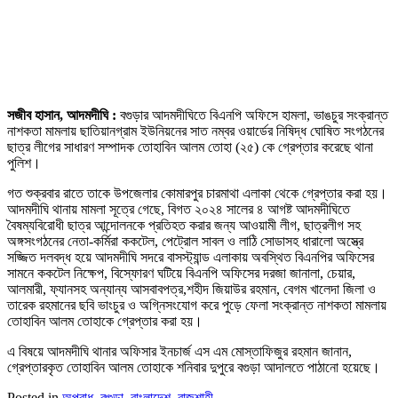
সজীব হাসান, আদমদীঘি :
বগুড়ার আদমদীঘিতে বিএনপি অফিসে হামলা, ভাঙচুর সংক্রান্ত
নাশকতা মামলায় ছাতিয়ানগ্রাম ইউনিয়নের সাত নম্বর ওয়ার্ডের নিষিদ্ধ ঘোষিত সংগঠনের
ছাত্র লীগের সাধারণ সম্পাদক তোহাবিন আলম তোহা (২৫) কে গ্রেপ্তার করেছে থানা
পুলিশ।
গত শুক্রবার রাতে তাকে উপজেলার কোমারপুর চারমাথা এলাকা থেকে গ্রেপ্তার করা হয়।
আদমদীঘি থানায় মামলা সূত্রে গেছে, বিগত ২০২৪ সালের ৪ আগষ্ট আদমদীঘিতে
বৈষম্যবিরোধী ছাত্র আন্দোলনকে প্রতিহত করার জন্য আওয়ামী লীগ, ছাত্রলীগ সহ
অঙ্গসংগঠনের নেতা-কর্মিরা ককটেল, পেট্রোল সাবল ও লাঠি সোডাসহ ধারালো অস্ত্রে
সজ্জিত দলবদ্ধ হয়ে আদমদীঘি সদরে বাসস্ট্যান্ড এলাকায় অবস্থিত বিএনপির অফিসের
সামনে ককটেল নিক্ষেপ, বিস্ফোরণ ঘটিয়ে বিএনপি অফিসের দরজা জানালা, চেয়ার,
আলমারী, ফ্যানসহ অন্যান্য আসবাবপত্র,শহীদ জিয়াউর রহমান, বেগম খালেদা জিলা ও
তারেক রহমানের ছবি ভাংচুর ও অগ্নিসংযোগ করে পুড়ে ফেলা সংক্রান্ত নাশকতা মামলায়
তোহাবিন আলম তোহাকে গ্রেপ্তার করা হয়।
এ বিষয়ে আদমদীঘি থানার অফিসার ইনচার্জ এস এম মোস্তাফিজুর রহমান জানান,
গ্রেপ্তারকৃত তোহাবিন আলম তোহাকে শনিবার দুপুরে বগুড়া আদালতে পাঠানো হয়েছে।
Posted in
অপরাধ
,
বগুড়া
,
বাংলাদেশ
,
রাজশাহী