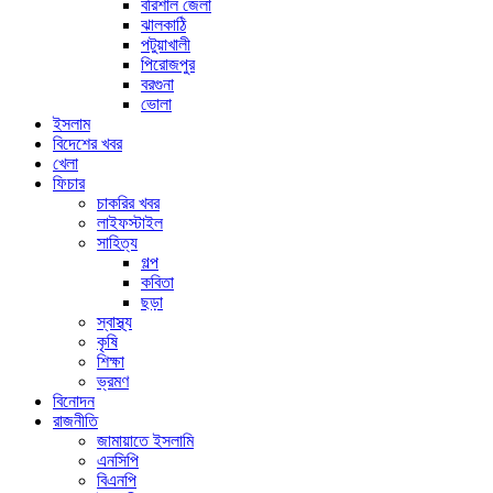
বরিশাল জেলা
ঝালকাঠি
পটুয়াখালী
পিরোজপুর
বরগুনা
ভোলা
ইসলাম
বিদেশের খবর
খেলা
ফিচার
চাকরির খবর
লাইফস্টাইল
সাহিত্য
গল্প
কবিতা
ছড়া
স্বাস্থ্য
কৃষি
শিক্ষা
ভ্রমণ
বিনোদন
রাজনীতি
জামায়াতে ইসলামি
এনসিপি
বিএনপি