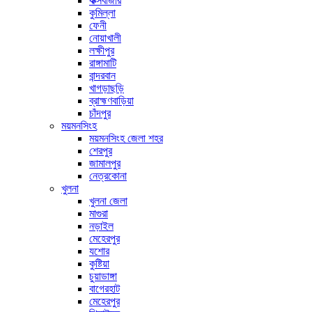
কক্সবাজার
কুমিল্লা
ফেনী
নোয়াখালী
লক্ষীপুর
রাঙ্গামাটি
বান্দরবান
খাগড়াছড়ি
ব্রাহ্মণবাড়িয়া
চাঁদপুর
ময়মনসিংহ
ময়মনসিংহ জেলা শহর
শেরপুর
জামালপুর
নেত্রকোনা
খুলনা
খুলনা জেলা
মাগুরা
নড়াইল
মেহেরপুর
যশোর
কুষ্টিয়া
চুয়াডাঙ্গা
বাগেরহাট
মেহেরপুর