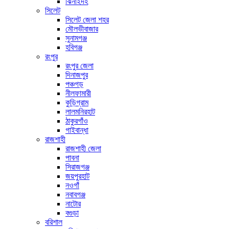
ঝিনাইদহ
সিলেট
সিলেট জেলা শহর
মৌলভীবাজার
সুনামগঞ্জ
হবিগঞ্জ
রংপুর
রংপুর জেলা
দিনাজপুর
পঞ্চগড়
নীলফামারী
কুড়িগ্রাম
লালমনিরহাট
ঠাকুরগাঁও
গাইবান্ধা
রাজশাহী
রাজশাহী জেলা
পাবনা
সিরাজগঞ্জ
জয়পুরহাট
নওগাঁ
নবাবগঞ্জ
নাটোর
বগুড়া
বরিশাল