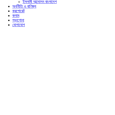
ইসলামী আন্দোলন বাংলাদেশ
অর্থনীতি ও বাণিজ্য
করপোরেট
কলাম
পড়াশোনা
যোগাযোগ