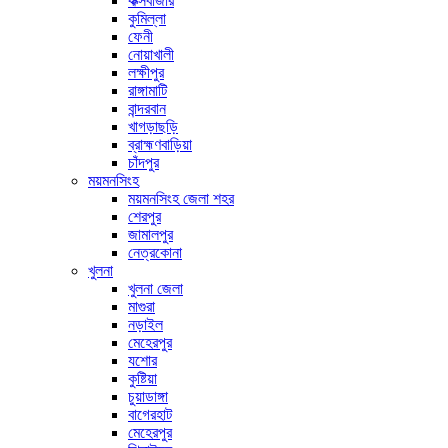
কক্সবাজার
কুমিল্লা
ফেনী
নোয়াখালী
লক্ষীপুর
রাঙ্গামাটি
বান্দরবান
খাগড়াছড়ি
ব্রাহ্মণবাড়িয়া
চাঁদপুর
ময়মনসিংহ
ময়মনসিংহ জেলা শহর
শেরপুর
জামালপুর
নেত্রকোনা
খুলনা
খুলনা জেলা
মাগুরা
নড়াইল
মেহেরপুর
যশোর
কুষ্টিয়া
চুয়াডাঙ্গা
বাগেরহাট
মেহেরপুর