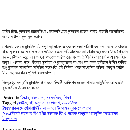
ফরিদ মিয়া, নান্দাইল ময়মনসিংহ : ময়মনসিংহের নান্দাইল মডেল থানায় হাজতী আসামিদের
জন্য স্থাপন কৃত বুক কর্নারে
সোমবার ২৬ মে নান্দাইল বই পড়া আন্দোলন ও হক ফাতেমা পাঠাগারের পক্ষ থেকে ৫ হাজার
টাকা মূল্যের বই মডেল থানার অফিসার ইনচার্জ মোহাম্মদ আনোয়ার হোসেনের নিকট প্রদান
করেন,বইপড়া আন্দোলন ও হক ফাতেমা পাঠাগারের সভাপতি সিনিয়র সাংবাদিক এনামুল হক
বাবুল। এসময় সাথে ছিলেন নান্দাইল প্রেসক্লাবের সাধারণ সম্পাদক ইলিয়াস উদ্দিন ফকির
রঞ্জু নান্দাইল সাংবাদিক সমিতির সভাপতি এবি সিদ্দিক খসরু সাংবাদিক রফিক মোড়ল ফরিদ
মিয়া সহ অন্যান্য পুলিশ কর্মকর্তাগণ।
উল্লেখ্য সম্প্রতি নান্দাইল উপজেলা নির্বাহী অফিসার মডেল থানায় আনুষ্ঠানিকভাবে এই
বুক কর্নারে উদ্বোধন করেন
Posted in
ফিচার
,
বাংলাদেশ
,
ময়মনসিংহ
,
শিক্ষা
Tagged
নন্দাইল
,
বই অনুদান
,
বাংলাদেশ
,
ময়মনসিংহ
Prev
লাকসামে যৌথবাহিনীর অভিযানে ইয়াবাসহ যুবক গ্রেপ্তার
Next
সিলেট মহানগর বিএনপির সহসভাপতি ও সাবেক অধ্যক্ষ শামসুদ্দিন আহমেদের
ইন্তেকাল
Leave a Reply