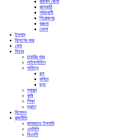
বরিশাল জেলা
ঝালকাঠি
পটুয়াখালী
পিরোজপুর
বরগুনা
ভোলা
ইসলাম
বিদেশের খবর
খেলা
ফিচার
চাকরির খবর
লাইফস্টাইল
সাহিত্য
গল্প
কবিতা
ছড়া
স্বাস্থ্য
কৃষি
শিক্ষা
ভ্রমণ
বিনোদন
রাজনীতি
জামায়াতে ইসলামি
এনসিপি
বিএনপি