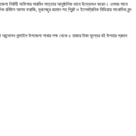
 উপজেলা নির্বাহী অফিসার সারমিন সাত্তার আনুষ্ঠানিক ভাবে উদ্ভোধন করেন। এসময় সাথে
 রবিউল আলম ফরাজি, মুখলেছুর রহমান সহ প্রিন্ট ও ইলেকট্রনিক মিডিয়ায় সাংবাদিক বৃন্দ
়া আন্দোলন নান্দাইল উপজেলা শাখার পক্ষ থেকে ৫ হাজার টাকা মূল্যের বই উপহার প্রদান