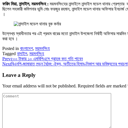
ফরিদ মিয়া, নান্দাইল, ময়মনসিংহ :
ময়মনসিংহের নান্দাইলে নান্দাইল মডেল থানায় গ্রেপ্ত
ছিলেন সহকারী কমিশনার ভুমি মোঃ ফয়জুর রহমান, নান্দাইল মডেল থানার অফিসার ইনচার্জ মো
।
উল্লেখ্য স্বাধীনতার পর এই প্রথম বারের মতো নান্দাইল উপজেলা নির্বাহী অফিসার সারমিন স
করা হবে ।
Posted in
বাংলাদেশ
,
ময়মনসিংহ
Tagged
নান্দাইল
,
ময়মনসিংহ
Prev
৫০০ টাকায় ১০ এমবিপিএসে গ্রাহক কত গতি পাবেন
Next
বিএনপি-জামায়াত লন্ডন বৈঠক: ঐক্য, অতীতের হিসাব-নিকাশ আর ভবিষ্যতের পথচলা
Leave a Reply
Your email address will not be published.
Required fields are marked