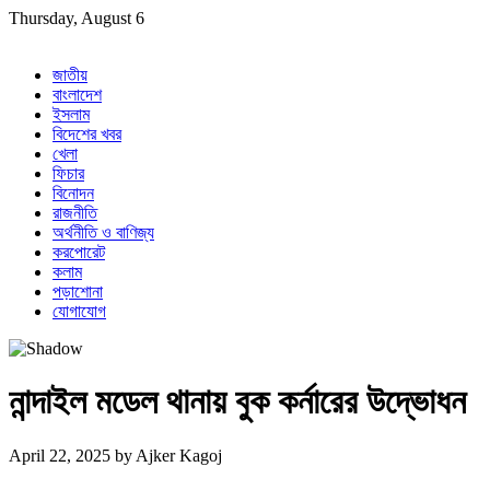
Skip
Thursday, August 6
to
content
জাতীয়
বাংলাদেশ
ইসলাম
বিদেশের খবর
খেলা
ফিচার
বিনোদন
রাজনীতি
অর্থনীতি ও বাণিজ্য
করপোরেট
কলাম
পড়াশোনা
যোগাযোগ
নান্দাইল মডেল থানায় বুক কর্নারের উদ্ভোধন
April 22, 2025
by
Ajker Kagoj