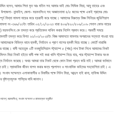
দ্দিন বলেন, আমার পিতা মৃত আঃ মতিন সহ আমার ভাই মোঃ সিদ্দিক মিয়া, আবু তাহের এবং
িয়ন, উপজেলা- নান্দাইল, জেলা- ময়মনসিংহ সহ অজ্ঞাতনামা ৪/৫ জনের পক্ষে একই গ্রামের মোঃ
ন মিথ্যা মামলা দায়ের করে হয়রানী করে যাচ্ছে। আমাদের বিরুদ্ধে বিজ্ঞ সিনিয়র জুডিশিয়াল
িআর মামলা নং-৩৬৯/২৩ইং তারিখ ০৫/১২/২০২৩ ধারা ৪০৬/৪২০/৫০৬/১০৯ পেনাল কোড দায়ের
ময়মনসিংহ কে তদন্ত করে প্রতিবেদন দাখিল করার নির্দেশ প্রদান করে। পরবর্তী সময়ে
 মামলাটি তদন্ত করে বিগত ২৩/০৩/২০২৪ইং বিজ্ঞ আদালতে মামলার অপরাধের সত্যতা পাওয়া যায়
াদেরকে বিভিন্ন ভাবে হুমকী, নির্যাতন ও প্রাণ নাশের হুমকী দিয়ে যাচ্ছে। কোর্টে নারাজি
 যাচ্ছে। বাদী অহেতুক ৩টি ননজুডিসিয়াল স্ট্যাম্পে ৫ (পাছ) লাখ টাকা লিখে আমাদের নিকট
লন মিয়া নিকট হইতে বাদী পক্ষ সই করা খালি স্ট্যাম্প নিয়ে যায়, পরে স্ট্যাম্পে টাকার অংক
ভাবে নির্যাতন করেছে। অথচ আমরা তার নিকট থেকে কোন টাকা গ্রহন করি নাই। আমরা বর্তমানে
ে চাই। স্বাভাবিক জীবন যাপন করার জন্য প্রশাসন ও সাংবাদিক ভাইদের সহযোগিতা চাই। এ
ন। সংবাদ সম্মেলনে এলাকাবাসীর ও বিবাদীর পক্ষে লিটন মিয়া, আব্দুল হাই রানা, হাফিজ উদ্দিন
র দৃষ্টান্তমূলক শাস্তির দাবি জানান।
ংলাদেশ
,
ময়মনসিংহ
,
সংবাদ সম্মেলন ও মানববন্ধন অনুষ্ঠিত