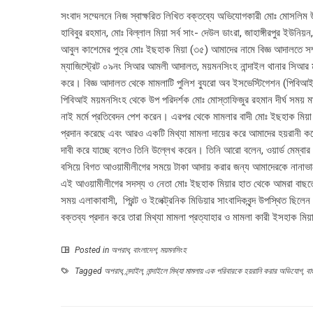
সংবাদ সম্মেলনে নিজ স্বাক্ষরিত লিখিত বক্তব্যে অভিযোগকারী মোঃ মোসলিম উ
হাবিবুর রহমান, মোঃ বিল্লাল মিয়া সর্ব সাং- দেউল ডাংরা, জাহাঙ্গীরপুর ইউন
আবুল কাশেমের পুত্র মোঃ ইছহাক মিয়া (৩৫) আমাদের নামে বিজ্ঞ আদালতে সম্পূর্
ম্যাজিস্ট্রেট ০৯নং সিআর আমলী আদালত, ময়মনসিংহ নান্দাইল থানার স
করে। বিজ্ঞ আদালত থেকে মামলাটি পুলিশ ব্যুরো অব ইসভেস্টিগেশন (পিবিআই) 
পিবিআই ময়মনসিংহ থেকে উপ পরিদর্শক মোঃ মোস্তাফিজুর রহমান দীর্ঘ সময়
নাই মর্মে প্রতিবেদন পেশ করেন। এরপর থেকে মামলার বাদী মোঃ ইছহাক মিয়া আম
প্রদান করেছে এবং আরও একটি মিথ্যা মামলা দায়ের করে আমাদের হয়রানী করে
দাবী করে যাচ্ছে বলেও তিনি উল্লেখ করেন। তিনি আরো বলেন, ওয়ার্ড মেম্বার মি
বসিয়ে বিগত আওয়ামীলীগের সময়ে টাকা আদায় করার জন্য আমাদেরকে নানা
এই আওয়ামীলীগের সদস্য ও নেতা মোঃ ইছহাক মিয়ার হাত থেকে আমরা বাছত
সময় এলাকাবাসী, প্রিন্ট ও ইলেক্ট্রনিক মিডিয়ার সাংবাদিকবৃন্দ উপস্থিত ছিলে
বক্তব্য প্রদান করে তারা মিথ্যা মামলা প্রত্যাহার ও মামলা কারী ইসহাক মিয়া
Posted in
অপরাধ
,
বাংলাদেশ
,
ময়মনসিংহ
Tagged
অপরাধ
,
নন্দাইল
,
নান্দাইলে মিথ্যা মামলায় এক পরিবারকে হয়রানি করার অভিযোগ
,
বা