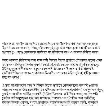
ফরিদ মিয়া, নান্দাইল ময়মনসিংহ : ময়মনসিংহের নান্দাইলে বিএনপি নেতা অবসরপ্রাপ্ত
ব্রিগেডিয়ার জেনারেল ড, শামছুল ইসলাম সূর্য,র নান্দাইল প্রেসক্লাব সাংবাদিকদের সাথে
মঙ্লবার (১০ জুন) প্রেসক্লাব কার্যালয়ে সাংবাদিকদের সাথে এ শুভেচ্ছা বিনিময় করেন।
উক্ত শুভেচ্ছা বিনিময়ের সময় সফর সঙ্গী হিসেবে ছিলেন নান্দাইল পৌরসভার সাবেক মেয়র
এএফএম আজিজুল ইসলাম,বিএনপি নেতা আনোয়ার হোসেন মাস্টার,বাবু পল্লব রায়,নুর
উদ্দীন চুন্নু,জাহাঙ্গীর আলম বাবুল,সাবেক কমিশার নজরুল ইসলাম ফকির, রাজগাতি
ইউনিয়ন পরিষদের সাবেক চেয়ারম্যান বিএনপি নেতা রুকন উদ্দীন ভূঈয়া, হাবিবুর রহমান
বাচ্চু সহ প্রমুখ।
এ সময় সাংবাদিকদের মাঝে উপস্থিত ছিলেন নান্দাইল প্রেসক্লাবের সভাপতি (দৈনিক
আমাদের সময় ও জিএসএননিউজ ২৪ ডটকমের সম্পাদক ও প্রকাশক ) এনামুল হক বাবুল,
নান্দাইল সাংবাদিক সমিতির সভাপতি (দৈনিক দিনকাল), এবি সিদ্দক খসরু, সহ সভাপতি
(দৈনিক বর্তমান)মন্জুরুল হক, অর্থ সম্পাদক (চ্যানেল এস ও দৈনিক ঢাকা প্রতিদিন)
রফিকুল ইসলাম মোড়ল, দপ্তর সম্পাদক (প্রতিদিনের সংবাদ)রমজান আলী, প্রভাষক