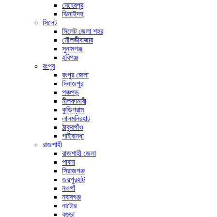
মেহেরপুর
ঝিনাইদহ
সিলেট
সিলেট জেলা শহর
মৌলভীবাজার
সুনামগঞ্জ
হবিগঞ্জ
রংপুর
রংপুর জেলা
দিনাজপুর
পঞ্চগড়
নীলফামারী
কুড়িগ্রাম
লালমনিরহাট
ঠাকুরগাঁও
গাইবান্ধা
রাজশাহী
রাজশাহী জেলা
পাবনা
সিরাজগঞ্জ
জয়পুরহাট
নওগাঁ
নবাবগঞ্জ
নাটোর
বগুড়া