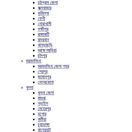
চট্টগ্রাম জেলা
কক্সবাজার
কুমিল্লা
ফেনী
নোয়াখালী
লক্ষীপুর
রাঙ্গামাটি
বান্দরবান
খাগড়াছড়ি
ব্রাহ্মণবাড়িয়া
চাঁদপুর
ময়মনসিংহ
ময়মনসিংহ জেলা শহর
শেরপুর
জামালপুর
নেত্রকোনা
খুলনা
খুলনা জেলা
মাগুরা
নড়াইল
মেহেরপুর
যশোর
কুষ্টিয়া
চুয়াডাঙ্গা
বাগেরহাট