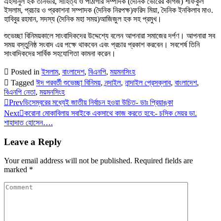
এহসানুল হক তানভীর, সাহিত্য ও পাঠাগার সম্পাদক (দৈনিক ভোরের কাগজ) শফিকুল
ইসলাম, প্রচার ও প্রকাশনা সম্পাদক (দৈনিক নিরপক্ষ)ফরিদ মিয়া, দৈনিক ইনকিলাব মাও.
হাবিবুর রহমান, সদস্য (দৈনিক মহা সময়)আজিজুল হক সহ প্রমুখ।
শুভেচ্ছা বিনিময়কালে সাংবাদিকদের উদ্দেশ্যে বলেন আপনারা সমাজের দর্পণ। আপনারা সব
সময় বস্তুনিষ্ঠ সংবাদ এর পক্ষে থাকবেন এবং প্রচার প্রকাশ করবেন। সবশের্ষ তিনি
সাংবাদিকদের সার্বিক সহযোগিতা কামনা করেন।
Posted in
ইসলাম
,
বাংলাদেশ
,
বিএনপি
,
ময়মনসিংহ
Tagged
ঈদ পরবর্তী শুভেচ্ছা বিনিময়
,
নন্দাইল
,
নান্দাইল প্রেসক্লাব
,
বাংলাদেশ
,
বিএনপি নেতা
,
ময়মনসিংহ
Prev
ডিসেম্বরের মধ্যেই জাতীয় নির্বাচন হওয়া উচিত- ডাঃ প্রিয়াঙ্কা
Next
করোনা মোকাবিলায় সবাইকে একসাথে কাজ করতে হবে:- চসিক মেয়র ডা.
শাহাদাত হোসেন….
Leave a Reply
Your email address will not be published.
Required fields are
marked
*