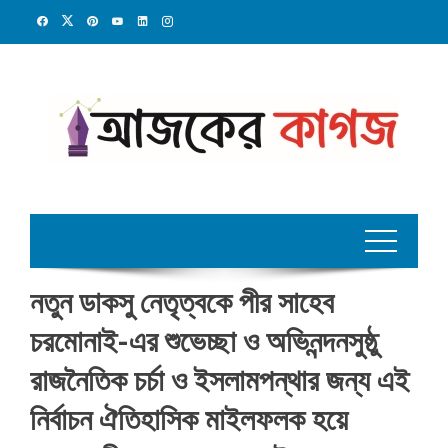
Skip
to
content
নতুন ডাকসু নেতৃত্বকে পীর সাহেব
চরমোনাই-এর শুভেচ্ছা ও অভিনন্দনসুষ্ঠু
রাজনৈতিক চর্চা ও ইসলামপন্থার জন্য এই
নির্বাচন ঐতিহাসিক মাইলফলক হয়ে