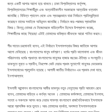
জন্য একটি আশার আলো হয়ে থাকবে। ঢাকা বিশ্ববিদ্যালয় কর্তৃপক্ষ,
বিশ্ববিদ্যালয়ের শিক্ষার্থীবৃন্দ এবং অন্তর্বতীকালীন সরকারকে আন্তরিক ধন্যবাদ
জানাচ্ছি। বিভিন্ন প্যানেল থেকে এবং স্বতন্ত্রভাবে যারা নির্বাচনে প্রতিদ্বন্দ্বিতা
করেছেন তাদের সবাইকে অভিনন্দন জানাচ্ছি। নির্বাচনে জয়-পরাজয় স্বাভাবিক
বিষয়। কিন্তু তোমরা যে নিজেদেরকে দায়িত্বশীল হিসেবে উপস্থাপন করেছ,
শিক্ষার্থীদের কাছে গিয়েছো এটাই তোমাদের ভবিষ্যত জীবনকে আরো শানিত করবে।
পীর সাহেব চরমোনাই বলেন, এই নির্বাচনে ইসলামপন্থার বিজয় জাতিকে আশার
আলো দেখিয়েছে। বাংলাদেশের মানুষ ধর্মপ্রাণ। ধর্মের প্রতি ভালোবাসা এবং জীবন
পরিচালনায় ধর্মের প্রধান্য বাংলাদেশের মানুষের হাজার বছরের ঐতিয্য ও সংস্কৃতি।
ডাকসুতে মুক্ত ও স্বাধীন, নিরপেক্ষ ভোট দেয়ার প্রথম সুযোগেই মানুষের ভেতরকার
ইসলামবোধের প্রস্ফুটন হয়েছে। আগামী জাতীয় নির্বাচনেও এর প্রভাব দেখা যাবে;
ইনশাআল্লাহ
ইসলামী আন্দোলন বাংলাদেশের আমীর ডাকসুর নতুন নেতৃত্বের প্রতি আহবান রেখে
বলেন, তোমাদের দায়িত্ব ও কর্তব্য অনেক । তোমাদের কর্মদক্ষতা, তোমাদের ইনসাফ,
সততা ও সকলকে আপন করে নেয়ার সাফল্য বাংলাদেশে রাজনৈতিকভাবে ইসলামকে
আরো প্রাসঙ্গিক করে তুলবে। আর তোমাদের ব্যর্থতা, অদক্ষতা ইসলামপন্থাকে