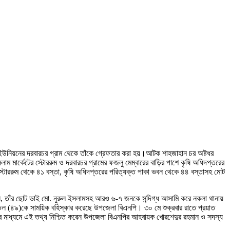
 ইউনিয়নের দরবারচর গ্রাম থেকে তাঁকে গ্রেফতার করা হয়।আটক শাহজাহান চর অষ্টধর
লাম মার্কেটের স্টোররুম ও দরবারচর গ্রামের ফজলু মেম্বারের বাড়ির পাশে কৃষি অধিদপ্তরের
র স্টোররুম থেকে ৪১ বস্তা, কৃষি অধিদপ্তরের পরিত্যক্ত পাকা ভবন থেকে ৪৪ বস্তাসহ মোট
জাহান, তাঁর ছোট ভাই মো. নুরুল ইসলামসহ আরও ৬-৭ জনকে সন্দিগ্ধ আসামি করে নকলা থানায়
ল (৪৯)কে সাময়িক বহিস্কার করেছে উপজেলা বিএনপি। ৩০ মে শুক্রবার রাতে প্রয়াত
ির মাধ্যমে এই তথ্য নিশ্চিত করেন উপজেলা বিএনপির আহবায়ক খোরশেদুর রহমান ও সদস্য