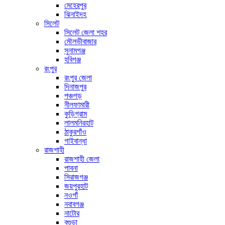
মেহেরপুর
ঝিনাইদহ
সিলেট
সিলেট জেলা শহর
মৌলভীবাজার
সুনামগঞ্জ
হবিগঞ্জ
রংপুর
রংপুর জেলা
দিনাজপুর
পঞ্চগড়
নীলফামারী
কুড়িগ্রাম
লালমনিরহাট
ঠাকুরগাঁও
গাইবান্ধা
রাজশাহী
রাজশাহী জেলা
পাবনা
সিরাজগঞ্জ
জয়পুরহাট
নওগাঁ
নবাবগঞ্জ
নাটোর
বগুড়া