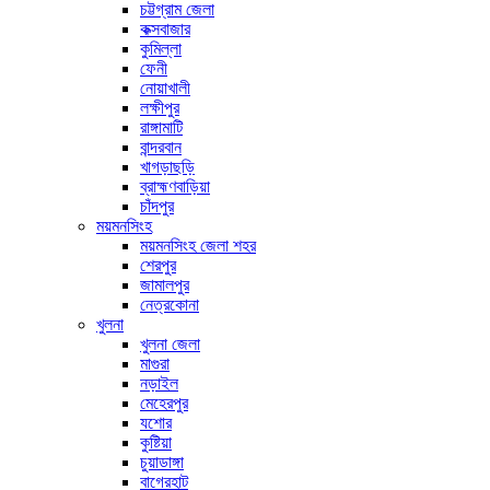
চট্টগ্রাম জেলা
কক্সবাজার
কুমিল্লা
ফেনী
নোয়াখালী
লক্ষীপুর
রাঙ্গামাটি
বান্দরবান
খাগড়াছড়ি
ব্রাহ্মণবাড়িয়া
চাঁদপুর
ময়মনসিংহ
ময়মনসিংহ জেলা শহর
শেরপুর
জামালপুর
নেত্রকোনা
খুলনা
খুলনা জেলা
মাগুরা
নড়াইল
মেহেরপুর
যশোর
কুষ্টিয়া
চুয়াডাঙ্গা
বাগেরহাট