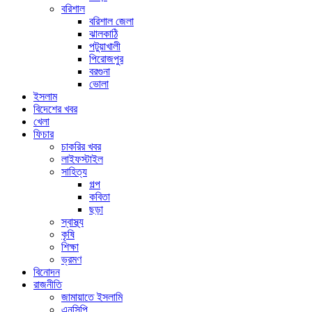
বরিশাল
বরিশাল জেলা
ঝালকাঠি
পটুয়াখালী
পিরোজপুর
বরগুনা
ভোলা
ইসলাম
বিদেশের খবর
খেলা
ফিচার
চাকরির খবর
লাইফস্টাইল
সাহিত্য
গল্প
কবিতা
ছড়া
স্বাস্থ্য
কৃষি
শিক্ষা
ভ্রমণ
বিনোদন
রাজনীতি
জামায়াতে ইসলামি
এনসিপি