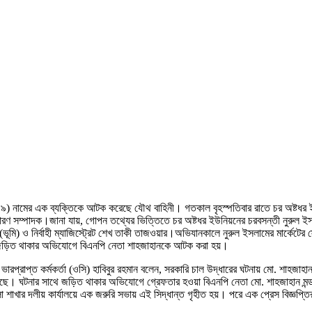
ল (৪৯) নামের এক ব্যক্তিকে আটক করেছে যৌথ বাহিনী। গতকাল বৃহস্পতিবার রাতে চর অষ্টধর
সাধারণ সম্পাদক।জানা যায়, গোপন তথ্যের ভিত্তিতে চর অষ্টধর ইউনিয়নের চরবসন্তী নুরুল ইস
ূমি) ও নির্বাহী ম্যাজিস্ট্রেট শেখ তাকী তাজওয়ার।অভিযানকালে নুরুল ইসলামের মার্কেটে
ে জড়িত থাকার অভিযোগে বিএনপি নেতা শাহজাহানকে আটক করা হয়।
 ভারপ্রাপ্ত কর্মকর্তা (ওসি) হাবিবুর রহমান বলেন, সরকারি চাল উদ্ধারের ঘটনায় মো. শাহ
ে। ঘটনার সাথে জড়িত থাকার অভিযোগে গ্রেফতার হওয়া বিএনপি নেতা মো. শাহজাহান মন্ড
ার দলীয় কার্যালয়ে এক জরুরি সভায় এই সিদ্ধান্ত গৃহীত হয়। পরে এক প্রেস বিজ্ঞপ্ত