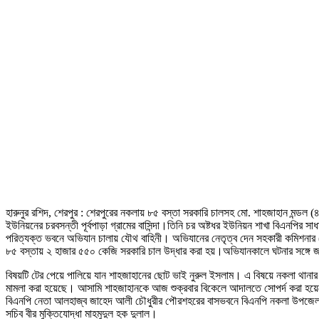
হারুনুর রশিদ, শেরপুর : শেরপুরের নকলায় ৮৫ বস্তা সরকারি চালসহ মো. শাহজাহান মন্ড
ইউনিয়নের চরবসন্তী পূর্বপাড়া গ্রামের বাসিন্দা।তিনি চর অষ্টধর ইউনিয়ন শাখা বিএনপির 
পরিত্যক্ত ভবনে অভিযান চালায় যৌথ বাহিনী। অভিযানের নেতৃত্ব দেন সহকারী কমিশনার (ভ
৮৫ বস্তায় ২ হাজার ৫৫০ কেজি সরকারি চাল উদ্ধার করা হয়।অভিযানকালে ঘটনার সঙ্গ
বিষয়টি টের পেয়ে পালিয়ে যান শাহজাহানের ছোট ভাই নুরুল ইসলাম। এ বিষয়ে নকলা থানার
মামলা করা হয়েছে। আসামি শাহজাহানকে আজ শুক্রবার বিকেলে আদালতে সোপর্দ করা হয়েছ
বিএনপি নেতা আলহাজ্ব জাহেদ আলী চৌধুরীর পৌরশহরের বাসভবনে বিএনপি নকলা উপজেলা শাখ
সচিব বীর মুক্তিযোদ্ধা মাহমুদুল হক দুলাল।