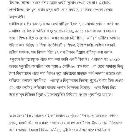
থাকলেও তাদের সেখানে বসার তেমন একটা সুযোগ দেওয়া হয় না। এছাড়াও
শিক্ষার্থীদের খেলাধুলা করার জন্য নেই কোন সরঞ্জাম; যা আছে সেগুলো খেলার
অনুপযোগী।
স্থানীয় জাহাঙ্গীর আলম,সেলিম রেজা,সাইফুল ইসলাম, দেলোয়ার হোসেন স্বপনসহ
একাধিক ব্যক্তি ও অভিযোগ সূত্রে জানা গেছে, ২০১১ সালে আফজাল হোসেন
প্রধান শিক্ষক হিসেবে যোগদান করার পর থেকেই বিভিন্ন অনিয়ম দুর্নীতির আখড়ায়
পরিনত হয়ে উঠেছে এ শিক্ষা প্রতিষ্ঠানটি। শিক্ষক, নৈশ প্রহরী, অফিস সহকারী,
অফিস সহায়ক, পদে নিয়োগ দিয়ে ৪৭ লক্ষ টাকার নিয়োগ বাণিজ্য করা হলেও
স্কুলের উন্নয়নমূলক খাতে জমা করা হয়নি একটি টাকাও। এছাড়াও গত ১২-১৩
বছরের স্কুলটির বাৎসরিক আয় প্রায় ১ কোটি ৯০ লক্ষ টাকা। যা থেকে সামান্য কিছু
টাকা বিদ্যালয়ের খাতে জমা দিলেও ভুয়া ভাউচারের মাধ্যমে অর্থ আত্মসাৎ করেছে বলে
অভিযোগ করছেন স্থানীয়রা। এছাড়াও বিদ্যালয়ের নিজস্ব পুকুর গোপনে লিজ দেওয়া
এবং গাছ কর্তনের অভিযোগ রয়েছে প্রধান শিক্ষকের বিরুদ্ধে। এসব বিষয় নিয়ে
ইতোমাধ্যে বিভিন্ন প্রিন্ট ও ইলেকট্রনিক্স মিডিয়ায় সংবাদ প্রকাশিত হয়েছে।
অভিযোগের বিষয়ে জানতে চাইলে বিদ্যালয়ের প্রধান শিক্ষক মো.আফজাল হোসেন
বলেন, কমিটি গঠন সংক্রান্ত মতবিরোধের কারণে একটি পক্ষ উদ্দেশ্য প্রণোদিতভাবে
আমার আমার বিরুদ্ধে বিভিন্ন অনিয়ম, দুর্নীতি ও অর্থ আত্মসাতের অভিযোগ