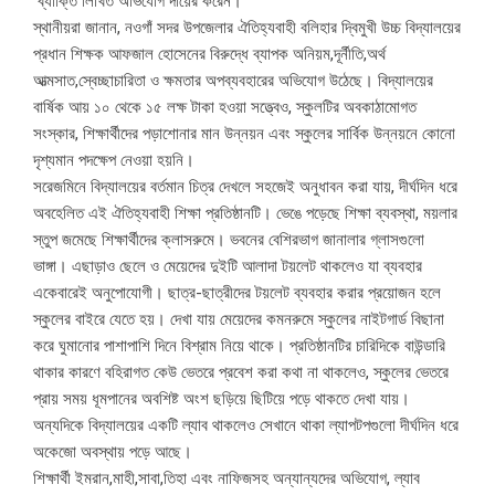
ব্যাক্তি লিখিত অভিযোগ দায়ের করেন।
স্থানীয়রা জানান, নওগাঁ সদর উপজেলার ঐতিহ্যবাহী বলিহার দ্বিমুখী উচ্চ বিদ্যালয়ের
প্রধান শিক্ষক আফজাল হোসেনের বিরুদ্ধে ব্যাপক অনিয়ম,দূর্নীতি,অর্থ
আত্মসাত,স্বেচ্ছাচারিতা ও ক্ষমতার অপব্যবহারের অভিযোগ উঠেছে। বিদ্যালয়ের
বার্ষিক আয় ১০ থেকে ১৫ লক্ষ টাকা হওয়া সত্ত্বেও, স্কুলটির অবকাঠামোগত
সংস্কার, শিক্ষার্থীদের পড়াশোনার মান উন্নয়ন এবং স্কুলের সার্বিক উন্নয়নে কোনো
দৃশ্যমান পদক্ষেপ নেওয়া হয়নি।
সরেজমিনে বিদ্যালয়ের বর্তমান চিত্র দেখলে সহজেই অনুধাবন করা যায়, দীর্ঘদিন ধরে
অবহেলিত এই ঐতিহ্যবাহী শিক্ষা প্রতিষ্ঠানটি। ভেঙে পড়েছে শিক্ষা ব্যবস্থা, ময়লার
স্তুপ জমেছে শিক্ষার্থীদের ক্লাসরুমে। ভবনের বেশিরভাগ জানালার গ্লাসগুলো
ভাঙ্গা। এছাড়াও ছেলে ও মেয়েদের দুইটি আলাদা টয়লেট থাকলেও যা ব্যবহার
একেবারেই অনুপোযোগী। ছাত্র-ছাত্রীদের টয়লেট ব্যবহার করার প্রয়োজন হলে
স্কুলের বাইরে যেতে হয়। দেখা যায় মেয়েদের কমনরুমে স্কুলের নাইটগার্ড বিছানা
করে ঘুমানোর পাশাপাশি দিনে বিশ্রাম নিয়ে থাকে। প্রতিষ্ঠানটির চারিদিকে বাউন্ডারি
থাকার কারণে বহিরাগত কেউ ভেতরে প্রবেশ করা কথা না থাকলেও, স্কুলের ভেতরে
প্রায় সময় ধূমপানের অবশিষ্ট অংশ ছড়িয়ে ছিটিয়ে পড়ে থাকতে দেখা যায়।
অন্যদিকে বিদ্যালয়ের একটি ল্যাব থাকলেও সেখানে থাকা ল্যাপটপগুলো দীর্ঘদিন ধরে
অকেজো অবস্থায় পড়ে আছে।
শিক্ষার্থী ইমরান,মাহী,সাবা,তিহা এবং নাফিজসহ অন্যান্যদের অভিযোগ, ল্যাব