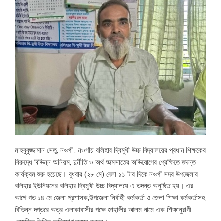
মাহবুবুজ্জামান সেতু, নওগাঁ : নওগাঁয় বলিহার দ্বিমুখী উচ্চ বিদ্যালয়ের প্রধান শিক্ষকের
বিরুদ্ধে বিভিন্ন অনিয়ম, দুর্নীতি ও অর্থ আত্মসাতের অভিযোগের প্রেক্ষিতে তদন্ত
কার্যক্রম শুরু হয়েছে। বুধবার (২৮ মে) বেলা ১১ টার দিকে নওগাঁ সদর উপজেলার
বলিহার ইউনিয়নের বলিহার দ্বিমুখী উচ্চ বিদ্যালয়ে এ তদন্ত অনুষ্ঠিত হয়। এর
আগে গত ১৪ মে জেলা প্রশাসক,উপজেলা নির্বাহী কর্মকর্তা ও জেলা শিক্ষা কর্মকর্তাসহ
বিভিন্ন দপ্তরে অত্র এলাকাবাসীর পক্ষে জাহাঙ্গীর আলম নামে এক শিক্ষানুরাগী