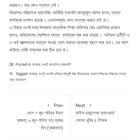
করছেন। যার কোন সত্যতা নেই।
বিদ্যালয় পরিচালনা ম্যানেজিং কমিটির সভাপতি মাহফুজুল আলম বলেন, তদন্ত
কার্যক্রম চলমান রয়েছে। এমতাবস্থায় কোন মন্তব্য করতে চাই না।
এ বিষয়ে নওগাঁ সদর উপজেলা মাধ্যমিক শিক্ষা অফিসার মোঃ ওয়াসিউর রহমান
বলেন, অভিযোগের প্রেক্ষিতে তদন্ত কার্যক্রম শুরু করা হয়েছে। অনিয়ম-দুর্নীতি ও
ও অর্থ আত্মসাতের সত্যতা পাওয়া গেলে যথাযথ ব্যবস্থা গ্রহণ করা হবে। এর আগে
কাউকে দোষী সাব্যস্থ করা ঠিক হবে না।
Posted in
অপরাধ
,
নওগাঁ
,
বাংলাদেশ
,
রাজশাহী
Tagged
অপরাধ
,
নওগাঁ
,
নওগাঁর বলিহার দ্বিমুখী উচ্চ বিদ্যালয়ের প্রধান শিক্ষকের বিরুদ্ধে তদন্ত
শুরু
,
বাংলাদেশ
Prev
Next
দেশে ৭ জুন পবিত্র ঈদুল
ভাইস-চ্যান্সেলর অ্যাওয়ার্ড
আজহা, ৬ জুন পালিত হবে হজের
পেলেন খুবির ৪ শিক্ষক
দিন (আরাফাত)