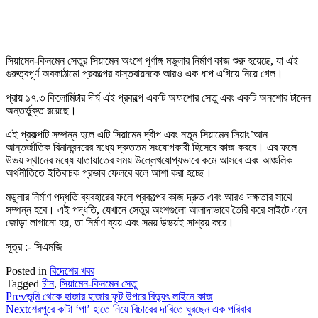
সিয়ামেন-কিনমেন সেতুর সিয়ামেন অংশে পূর্ণাঙ্গ মডুলার নির্মাণ কাজ শুরু হয়েছে, যা এই
গুরুত্বপূর্ণ অবকাঠামো প্রকল্পের বাস্তবায়নকে আরও এক ধাপ এগিয়ে নিয়ে গেল।
প্রায় ১৭.৩ কিলোমিটার দীর্ঘ এই প্রকল্পে একটি অফশোর সেতু এবং একটি অনশোর টানেল
অন্তর্ভুক্ত রয়েছে।
এই প্রকল্পটি সম্পন্ন হলে এটি সিয়ামেন দ্বীপ এবং নতুন সিয়ামেন সিয়াং’আন
আন্তর্জাতিক বিমানবন্দরের মধ্যে দ্রুততম সংযোগকারী হিসেবে কাজ করবে। এর ফলে
উভয় স্থানের মধ্যে যাতায়াতের সময় উল্লেখযোগ্যভাবে কমে আসবে এবং আঞ্চলিক
অর্থনীতিতে ইতিবাচক প্রভাব ফেলবে বলে আশা করা হচ্ছে।
মডুলার নির্মাণ পদ্ধতি ব্যবহারের ফলে প্রকল্পের কাজ দ্রুত এবং আরও দক্ষতার সাথে
সম্পন্ন হবে। এই পদ্ধতি, যেখানে সেতুর অংশগুলো আলাদাভাবে তৈরি করে সাইটে এনে
জোড়া লাগানো হয়, তা নির্মাণ ব্যয় এবং সময় উভয়ই সাশ্রয় করে।
সূত্র :- সিএমজি
Posted in
বিদেশের খবর
Tagged
চীন
,
সিয়ামেন-কিনমেন সেতু
Prev
ভূমি থেকে হাজার হাজার ফুট উপরে বিদ্যুৎ লাইনে কাজ
Next
শেরপুরে কাটা ‘পা’ হাতে নিয়ে বিচারের দাবিতে ঘুরছেন এক পরিবার