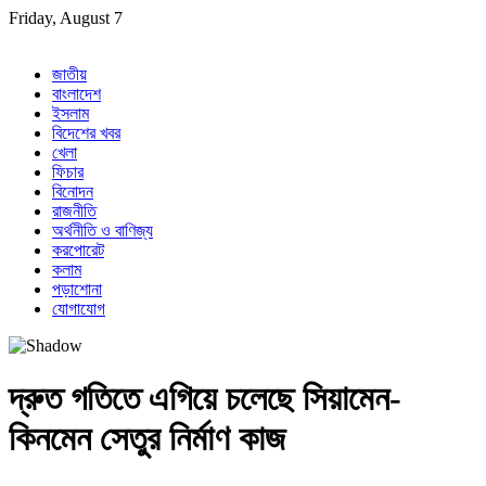
Skip
Friday, August 7
to
content
জাতীয়
বাংলাদেশ
ইসলাম
বিদেশের খবর
খেলা
ফিচার
বিনোদন
রাজনীতি
অর্থনীতি ও বাণিজ্য
করপোরেট
কলাম
পড়াশোনা
যোগাযোগ
দ্রুত গতিতে এগিয়ে চলেছে সিয়ামেন-
কিনমেন সেতুর নির্মাণ কাজ