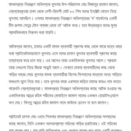
মাদকদ্রব্য নিয়ন্ত্রণ অধিদপ্তর খুলনার উপ-পরিচালক মোঃ মিজানুর রহমান জানান,
গ্রেপ্তারকৃতরা ঢাকা থেকে দেশী-বিদেশী মোট ৮০ পিস মদের ইনটেক্ট বোতল নিয়ে
খুলনায় আসছিল। এসময় মাদকদ্রব্য নিয়ন্ত্রণ অধিদপ্তরের ‘খ’ সার্কেলের একটি
টিম রূপসা সেতুর টোল প্লাজা থেকে তা’ আটক করে। তবে উদ্ধারকৃত মদের মূল্য
প্রাথমিকভাবে নিরূপন করা যায়নি।
আটকদ্বয় জানান, ঢাকার একটি মাদক ব্যবসায়ী গ্রুপের কাছ থেকে মাঝে মধ্যে ভাড়া
করা প্রাইভেটকারযোগে খুলনায় এসে মদের চালান খুলনার ব্যবসায়ী গ্রুপের কাছে
হস্তান্তর করে চলে যায়। এর আগেও তারা একাধিকবার খুলনায় আসে। প্রথমে
তারা সেগুলো নিয়ে জিরো পয়েন্টে আসে। সেখানে ঢাকার ব্যবসায়ীদের কাছ থেকে
গাড়ির নম্বর পেয়ে খুলনার মাদক ব্যবসায়ীরা বিশেষ সিগনালের মাধ্যমে অন্য গাড়িতে
মদগুলো তুলে নিয়ে যায়। তবে খুলনার কারা এরসাথে জড়িত তাদের কারও নাম বলতে
পারেননি গ্রেপ্তারকৃতরা। মাদকদ্রব্য নিয়ন্ত্রণ অধিদপ্তরের কাছে আটক হওয়ার পর
একাধিকবার আব্দুর রহিম শরীফের মোবাইলে জামাল নামের একজন হোয়াটসএ্যাপে
কল দেয়। কিন্তু আব্দুর রহিম জামাল নামে কাউকে চেনেন না বলে জানান।
প্রাইভেট চালক মোঃ ওহাব শিকদার মাদকদ্রব্য নিয়ন্ত্রণ অধিদপ্তরের সদস্যদের
কাছে জানান, তিনি একজন অবসরপ্রাপ্ত সচিবের গাড়ির ড্রাইভার। ওই সচিবের
নাম রাশেদ খান। যার বাড়ি মানিকগঞ্জে এবং সেখানে রাশেদ খান নামে একটি কলেজও