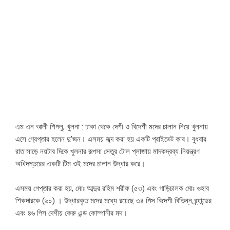
এম এন আলী শিপলু, খুলনা : ঢাকা থেকে দেশী ও বিদেশী মদের চালান নিয়ে খুলনায়
এসে গ্রেপ্তার হলেন দু’জন। এসময় জব্দ করা হয় একটি প্রাইভেট কার। বুধবার
রাত সাড়ে নয়টার দিকে খুলনার রূপসা সেতুর টোল প্লাজায় মাদকদ্রব্য নিয়ন্ত্রণ
অধিদপ্তরের একটি টিম ওই মদের চালান উদ্ধার করে।
এসময় গেপ্তার করা হয়, মোঃ আব্দুর রহিম শরীফ (৫৩) এবং গাড়িচালক মোঃ ওহাব
শিকদারকে (৬০) । উদ্ধারকৃত মদের মধ্যে রয়েছে ৩৪ পিস বিদেশী বিভিন্ন ব্র্যান্ডের
এবং ৪৬ পিস দেশীয় কেরু এন্ড কোম্পানীর মদ।