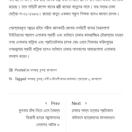
রয়েছে। তবে গাড়িটি রাশেদ খানের স্ত্রী রাবেয়া খাতুনের নামে। যার নম্বর-ঢাকা
মেট্রো-গ-৩১-৫৯৫৬। রাবেয়া খাতুন একজন স্কুল শিক্ষক বলেও জানান চালক।
গ্রেপ্তারকৃত আব্দুর রহিম শরীফ ঝালকাঠি জেলার নলছিটি থানার ভৈরবপাশা
ইউনিয়নের প্রতাপ এলাকার স্থায়ী এবং বর্তমানে ঢাকার কামরাঙ্গিচর চৌরাস্তার হযরত
নগর এলাকার বাসিন্দা এবং প্রাইভেটকার চালক মোঃ ওহাব শিকদার ফরিদপুরের
নগরকান্দার স্থায়ী বাসিন্দা হলেও বর্তমানে ঢাকার লালবাগের আমরেগোলা এলাকায়
বসবাস করেন।
Posted in
অপরাধ
,
খুলনা
,
বাংলাদেশ
Tagged
অপরাধ
,
খুলনা
,
দেশী ও বিদেশী মদের চালানসহ গ্রেপ্তার ২
,
বাংলাদেশ
Prev
Next
খুলনায় চাঁদা নিতে এসে বৈষম্য
ঢাকায় সাম্য হত্যার প্রতিবাদে
বিরোধী ছাত্র আন্দোলনের
বাউফলে ছাত্রদলের মানববন্ধন
নেতাসহ আটক ৮