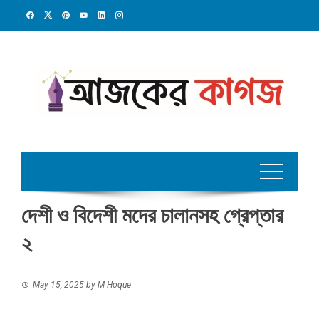
Skip
to
content
দেশী ও বিদেশী মদের চালানসহ গ্রেপ্তার
২
May 15, 2025
by
M Hoque