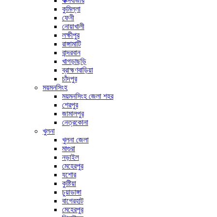
কক্সবাজার
কুমিল্লা
ফেনী
নোয়াখালী
লক্ষীপুর
রাঙ্গামাটি
বান্দরবান
খাগড়াছড়ি
ব্রাহ্মণবাড়িয়া
চাঁদপুর
ময়মনসিংহ
ময়মনসিংহ জেলা শহর
শেরপুর
জামালপুর
নেত্রকোনা
খুলনা
খুলনা জেলা
মাগুরা
নড়াইল
মেহেরপুর
যশোর
কুষ্টিয়া
চুয়াডাঙ্গা
বাগেরহাট
মেহেরপুর