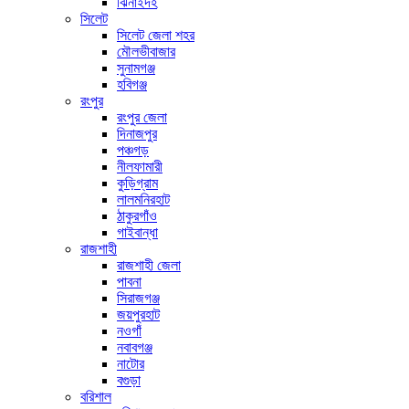
ঝিনাইদহ
সিলেট
সিলেট জেলা শহর
মৌলভীবাজার
সুনামগঞ্জ
হবিগঞ্জ
রংপুর
রংপুর জেলা
দিনাজপুর
পঞ্চগড়
নীলফামারী
কুড়িগ্রাম
লালমনিরহাট
ঠাকুরগাঁও
গাইবান্ধা
রাজশাহী
রাজশাহী জেলা
পাবনা
সিরাজগঞ্জ
জয়পুরহাট
নওগাঁ
নবাবগঞ্জ
নাটোর
বগুড়া
বরিশাল