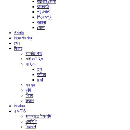
বরিশাল জেলা
ঝালকাঠি
পটুয়াখালী
পিরোজপুর
বরগুনা
ভোলা
ইসলাম
বিদেশের খবর
খেলা
ফিচার
চাকরির খবর
লাইফস্টাইল
সাহিত্য
গল্প
কবিতা
ছড়া
স্বাস্থ্য
কৃষি
শিক্ষা
ভ্রমণ
বিনোদন
রাজনীতি
জামায়াতে ইসলামি
এনসিপি
বিএনপি