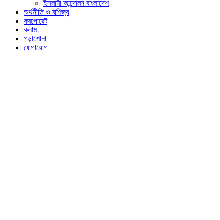
ইসলামী আন্দোলন বাংলাদেশ
অর্থনীতি ও বাণিজ্য
করপোরেট
কলাম
পড়াশোনা
যোগাযোগ