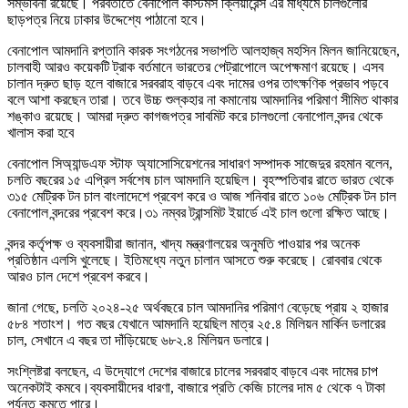
সম্ভাবনা রয়েছে। পরবর্তীতে বেনাপোল কাস্টমস ক্লিয়ারেন্স এর মাধ্যমে চালগুলোর
ছাড়পত্র নিয়ে ঢাকার উদ্দেশ্যে পাঠানো হবে।
বেনাপোল আমদানি রপ্তানি কারক সংগঠনের সভাপতি আলহাজ্ব মহসিন মিলন জানিয়েছেন,
চালবাহী আরও কয়েকটি ট্রাক বর্তমানে ভারতের পেট্রাপোলে অপেক্ষমাণ রয়েছে। এসব
চালান দ্রুত ছাড় হলে বাজারে সরবরাহ বাড়বে এবং দামের ওপর তাৎক্ষণিক প্রভাব পড়বে
বলে আশা করছেন তারা। তবে উচ্চ শুল্কহার না কমানোয় আমদানির পরিমাণ সীমিত থাকার
শঙ্কাও রয়েছে। আমরা দ্রুত কাগজপত্র সাবমিট করে চালগুলো বেনাপোল বন্দর থেকে
খালাস করা হবে
বেনাপোল সিঅ্যান্ডএফ স্টাফ অ্যাসোসিয়েশনের সাধারণ সম্পাদক সাজেদুর রহমান বলেন,
চলতি বছরের ১৫ এপ্রিল সর্বশেষ চাল আমদানি হয়েছিল। বৃহস্পতিবার রাতে ভারত থেকে
৩১৫ মেট্রিক টন চাল বাংলাদেশে প্রবেশ করে ও আজ শনিবার রাতে ১০৬ মেট্রিক টন চাল
বেনাপোল বন্দরের প্রবেশ করে।৩১ নম্বর ট্রান্সমিট ইয়ার্ডে এই চাল গুলো রক্ষিত আছে।
বন্দর কর্তৃপক্ষ ও ব্যবসায়ীরা জানান, খাদ্য মন্ত্রণালয়ের অনুমতি পাওয়ার পর অনেক
প্রতিষ্ঠান এলসি খুলেছে। ইতিমধ্যে নতুন চালান আসতে শুরু করেছে। রোববার থেকে
আরও চাল দেশে প্রবেশ করবে।
জানা গেছে, চলতি ২০২৪-২৫ অর্থবছরে চাল আমদানির পরিমাণ বেড়েছে প্রায় ২ হাজার
৫৮৪ শতাংশ। গত বছর যেখানে আমদানি হয়েছিল মাত্র ২৫.৪ মিলিয়ন মার্কিন ডলারের
চাল, সেখানে এ বছর তা দাঁড়িয়েছে ৬৮২.৪ মিলিয়ন ডলারে।
সংশ্লিষ্টরা বলছেন, এ উদ্যোগে দেশের বাজারে চালের সরবরাহ বাড়বে এবং দামের চাপ
অনেকটাই কমবে।ব্যবসায়ীদের ধারণা, বাজারে প্রতি কেজি চালের দাম ৫ থেকে ৭ টাকা
পর্যন্ত কমতে পারে।