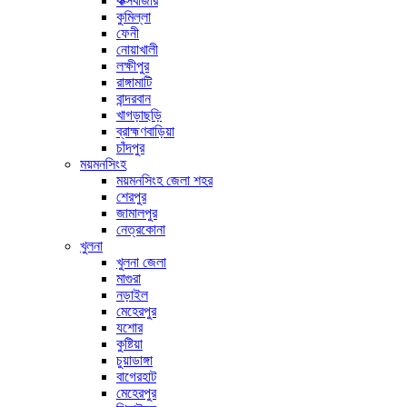
কক্সবাজার
কুমিল্লা
ফেনী
নোয়াখালী
লক্ষীপুর
রাঙ্গামাটি
বান্দরবান
খাগড়াছড়ি
ব্রাহ্মণবাড়িয়া
চাঁদপুর
ময়মনসিংহ
ময়মনসিংহ জেলা শহর
শেরপুর
জামালপুর
নেত্রকোনা
খুলনা
খুলনা জেলা
মাগুরা
নড়াইল
মেহেরপুর
যশোর
কুষ্টিয়া
চুয়াডাঙ্গা
বাগেরহাট
মেহেরপুর