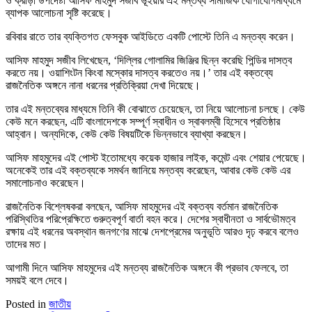
ও ক্রীড়া উপদেষ্টা আসিফ মাহমুদ সজীব ভূঁইয়ার এই মন্তব্য সামাজিক যোগাযোগমাধ্যমে
ব্যাপক আলোচনা সৃষ্টি করেছে।
রবিবার রাতে তার ব্যক্তিগত ফেসবুক আইডিতে একটি পোস্টে তিনি এ মন্তব্য করেন।
আসিফ মাহমুদ সজীব লিখেছেন, ‘দিল্লির গোলামির জিঞ্জির ছিন্ন করেছি পিন্ডির দাসত্ব
করতে নয়। ওয়াশিংটন কিংবা মস্কোর দাসত্ব করতেও নয়।’ তার এই বক্তব্যে
রাজনৈতিক অঙ্গনে নানা ধরনের প্রতিক্রিয়া দেখা দিয়েছে।
তার এই মন্তব্যের মাধ্যমে তিনি কী বোঝাতে চেয়েছেন, তা নিয়ে আলোচনা চলছে। কেউ
কেউ মনে করছেন, এটি বাংলাদেশকে সম্পূর্ণ স্বাধীন ও স্বাবলম্বী হিসেবে প্রতিষ্ঠার
আহ্বান। অন্যদিকে, কেউ কেউ বিষয়টিকে ভিন্নভাবে ব্যাখ্যা করছেন।
আসিফ মাহমুদের এই পোস্ট ইতোমধ্যে কয়েক হাজার লাইক, কমেন্ট এবং শেয়ার পেয়েছে।
অনেকেই তার এই বক্তব্যকে সমর্থন জানিয়ে মন্তব্য করেছেন, আবার কেউ কেউ এর
সমালোচনাও করেছেন।
রাজনৈতিক বিশ্লেষকরা বলছেন, আসিফ মাহমুদের এই বক্তব্য বর্তমান রাজনৈতিক
পরিস্থিতির পরিপ্রেক্ষিতে গুরুত্বপূর্ণ বার্তা বহন করে। দেশের স্বাধীনতা ও সার্বভৌমত্ব
রক্ষায় এই ধরনের অবস্থান জনগণের মাঝে দেশপ্রেমের অনুভূতি আরও দৃঢ় করবে বলেও
তাদের মত।
আগামী দিনে আসিফ মাহমুদের এই মন্তব্য রাজনৈতিক অঙ্গনে কী প্রভাব ফেলবে, তা
সময়ই বলে দেবে।
Posted in
জাতীয়