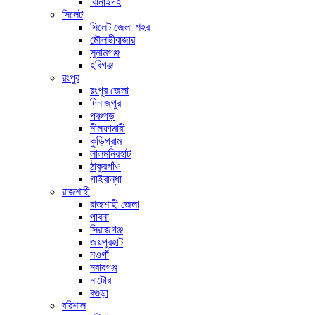
ঝিনাইদহ
সিলেট
সিলেট জেলা শহর
মৌলভীবাজার
সুনামগঞ্জ
হবিগঞ্জ
রংপুর
রংপুর জেলা
দিনাজপুর
পঞ্চগড়
নীলফামারী
কুড়িগ্রাম
লালমনিরহাট
ঠাকুরগাঁও
গাইবান্ধা
রাজশাহী
রাজশাহী জেলা
পাবনা
সিরাজগঞ্জ
জয়পুরহাট
নওগাঁ
নবাবগঞ্জ
নাটোর
বগুড়া
বরিশাল