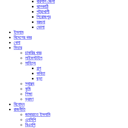
বরিশাল জেলা
ঝালকাঠি
পটুয়াখালী
পিরোজপুর
বরগুনা
ভোলা
ইসলাম
বিদেশের খবর
খেলা
ফিচার
চাকরির খবর
লাইফস্টাইল
সাহিত্য
গল্প
কবিতা
ছড়া
স্বাস্থ্য
কৃষি
শিক্ষা
ভ্রমণ
বিনোদন
রাজনীতি
জামায়াতে ইসলামি
এনসিপি
বিএনপি