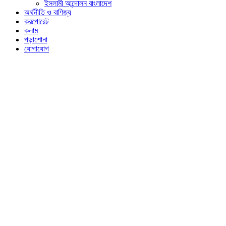
ইসলামী আন্দোলন বাংলাদেশ
অর্থনীতি ও বাণিজ্য
করপোরেট
কলাম
পড়াশোনা
যোগাযোগ