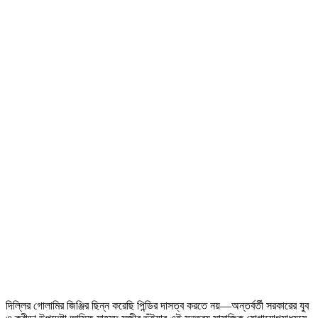
দিল্লির গোলামির জিঞ্জির ছিন্ন করেছি পিন্ডির দাসত্ব করতে নয়—অন্তর্বর্তী সরকারের যুব