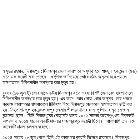
মাসুদুর রহমান, দিনাজপুর : দিনাজপুর জেলা কারাগারে অসুস্থ হয়ে শামছুল হক মন্ডল (৪৬)
নামে এক কয়েদী মারা গেছেন। কর্তৃপক্ষ জানিয়েছে ভোরে হঠাৎ অসুস্থ হয়ে পড়লে
হাসপাতালে চিকিৎসাধীন অবস্থায় তার মৃত্যু হয়।
বুধবার (১৬ জুলাই) ভোর সাড়ে ৬টায় দিনাজপুর ২৫০ শয্যা বিশিষ্ট জেনারেল হাসপাতালে
চিকিৎসাধীন অবস্থায় তার মৃত্যু হয়। এর আগে ভোর সোয়া ৫টায় অসুস্থ হয়ে পড়লে
প্রথমে কারাগারের হাসপাতালে চিকিৎসা দিয়ে দিনাজপুর জেনারেল হাসপাতালে ভর্তি করা
হয়।নিহত শামছুল হক মন্ডল রংপুর জেলার পীরগঞ্জ থানার বদনা পূর্বপাড়ার মৃত মোজাম
মন্ডলের ছেলে। তিনি দিনাজপুরের ঘোড়াঘাট থানার ২০১২ সালের আইনশৃঙ্খলা বিঘ্নকারী
অপরাধ ও ২০১৪ সালের একটি মামলার সাজাপ্রাপ্ত কয়েদী ছিলেন। পাশাপাশি তার নামে
আরেকটি মামলা চলমান রয়েছে।
২০২৪ সালের ১৮ জুন থেকে তিনি এই কারাগারে কয়েদি হিসেবে রয়েছেন। দিনাজপুর