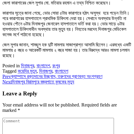
জেলা কারাগারের জেল সুপার মো. মতিয়ার রহমান এ তথ্য নিশ্চিত করেছেন।
কারাগার সূত্রে জানা গেছে, ভোর সোয়া ৫টায় কারাগারে হঠাৎ অসুস্থ হয়ে পড়েন তিনি।
পরে কারাগারের হাসপাতালে প্রাথমিক চিকিৎসা দেয়া হয়। সেখানে অবস্থার উন্নতি না
হওয়ায় পৌনে ৬টায় দিনাজপুর জেনারেল হাসপাতালে ভর্তি করা হয়। ভোর সাড়ে ৬টায়
হাসপাতালে চিকিৎসাধীন অবস্থায় তার মৃত্যু হয়। নিহতের মরদেহ দিনাজপুর মেডিকেল
কলেজ মর্গে পাঠানো হয়েছে।
জেল সুপার জানান, শামছুল হক দুটি মামলায় সাজাপ্রাপ্ত আসামি ছিলেন। এরমধ্যে একটি
মামলায় ৫ বছর ও আরেকটি মামলায় ২ বছর সাজা হয়। তার বিরুদ্ধে আরও মামলা চলমান
রয়েছে।
Posted in
দিনাজপুর
,
বাংলাদেশ
,
রংপুর
Tagged
কয়েদির মৃত্যু
,
দিনাজপুর
,
বাংলাদেশ
Prev
ক্যাম্পাসে রক্তদানের উচ্ছ্বাস, তরুণদের প্রাণবন্ত অংশগ্রহণ
Next
দিনাজপুর বিরামপুরে বজ্রপাতে কৃষকের মৃত্যু
Leave a Reply
Your email address will not be published.
Required fields are
marked
*