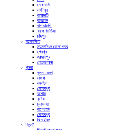
নোয়াখালী
লক্ষীপুর
রাঙ্গামাটি
বান্দরবান
খাগড়াছড়ি
ব্রাহ্মণবাড়িয়া
চাঁদপুর
ময়মনসিংহ
ময়মনসিংহ জেলা শহর
শেরপুর
জামালপুর
নেত্রকোনা
খুলনা
খুলনা জেলা
মাগুরা
নড়াইল
মেহেরপুর
যশোর
কুষ্টিয়া
চুয়াডাঙ্গা
বাগেরহাট
মেহেরপুর
ঝিনাইদহ
সিলেট