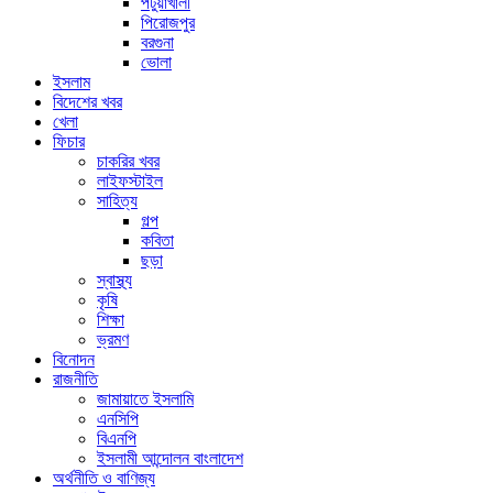
পটুয়াখালী
পিরোজপুর
বরগুনা
ভোলা
ইসলাম
বিদেশের খবর
খেলা
ফিচার
চাকরির খবর
লাইফস্টাইল
সাহিত্য
গল্প
কবিতা
ছড়া
স্বাস্থ্য
কৃষি
শিক্ষা
ভ্রমণ
বিনোদন
রাজনীতি
জামায়াতে ইসলামি
এনসিপি
বিএনপি
ইসলামী আন্দোলন বাংলাদেশ
অর্থনীতি ও বাণিজ্য