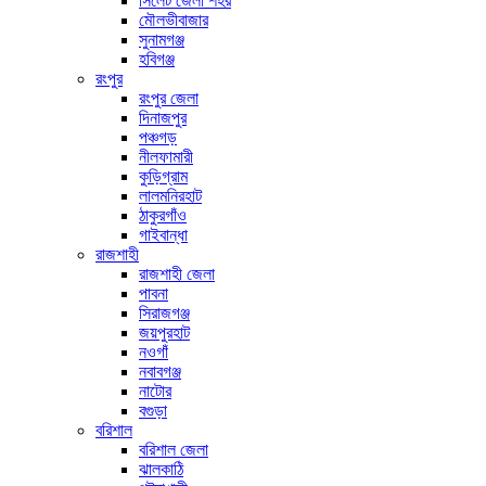
সিলেট জেলা শহর
মৌলভীবাজার
সুনামগঞ্জ
হবিগঞ্জ
রংপুর
রংপুর জেলা
দিনাজপুর
পঞ্চগড়
নীলফামারী
কুড়িগ্রাম
লালমনিরহাট
ঠাকুরগাঁও
গাইবান্ধা
রাজশাহী
রাজশাহী জেলা
পাবনা
সিরাজগঞ্জ
জয়পুরহাট
নওগাঁ
নবাবগঞ্জ
নাটোর
বগুড়া
বরিশাল
বরিশাল জেলা
ঝালকাঠি