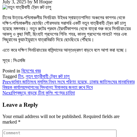
July 3, 2025
by
M Hoque
চীনের উত্তর-পশ্চিমাঞ্চলীয় সিনচিয়াং উইগুর স্বায়ত্তশাসিত অঞ্চলের কাশগর থেকে
দক্ষিণ-পশ্চিমাঞ্চলীয় ছোংছিং পৌরসভায় সরাসরি একটি নতুন যাত্রীবাহী ট্রেন রুট চালু
হয়েছে মঙ্গলবার। নতুন রুটের প্রথম ট্রেনটিকাশগর থেকে যাত্রা শুরু করে সিনচিয়াংয়ের
আকসু ও কুছা সিটি, ছিংহাই প্রদেশের শিনিং শহর, কানসু প্রদেশের লানচৌ শহর এবং
সিছুয়ানের কুয়াংইয়ুয়ানে যাত্রাবিরতি দিয়ে ছোংছিংয়ে পৌঁছায়।
এতে করে দক্ষিণ সিনচিয়াংয়ের বাসিন্দাদের আন্তঃভ্রমণ বাড়বে বলে আশা করা হচ্ছে।
সূত্র : সিএমজি
Posted in
বিদেশের খবর
Tagged
চীন
,
নতুন যাত্রীবাহী ট্রেন রুট চালু
Prev
বর্তমান জাতিসংঘ মুসলিম নিধন সংঘে পরিণত হয়েছে, ঢাকায় জাতিসংঘের মানবাধিকার
বিষয়ক কার্যালয়স্থাপনের সিদ্ধান্ত ঈমানদার জনতা রুখে দিবে
Next
বিশ্বজুড়ে বাড়ছে চীনা কুলিং পণ্যের চাহিদা
Leave a Reply
Your email address will not be published.
Required fields are
marked
*