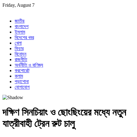
Skip
Friday, August 7
to
content
জাতীয়
বাংলাদেশ
ইসলাম
বিদেশের খবর
খেলা
ফিচার
বিনোদন
রাজনীতি
অর্থনীতি ও বাণিজ্য
করপোরেট
কলাম
পড়াশোনা
যোগাযোগ
দক্ষিণ সিনচিয়াং ও ছোংছিংয়ের মধ্যে নতুন
যাত্রীবাহী ট্রেন রুট চালু