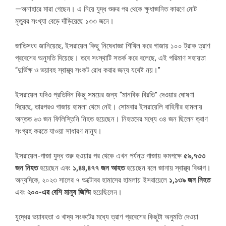
—অনাহারে মারা গেছেন। এ নিয়ে যুদ্ধ শুরুর পর থেকে ক্ষুধাজনিত কারণে মোট
মৃত্যুর সংখ্যা বেড়ে দাঁড়িয়েছে ১৩৩ জনে।
জাতিসংঘ জানিয়েছে, ইসরায়েল কিছু নিষেধাজ্ঞা শিথিল করে গাজায় ১০০ ট্রাক ত্রাণ
প্রবেশের অনুমতি দিয়েছে। তবে সংস্থাটি সতর্ক করে বলেছে, এই পরিমাণ সহায়তা
“দুর্ভিক্ষ ও ভয়াবহ স্বাস্থ্য সংকট রোধ করার জন্য যথেষ্ট নয়।”
ইসরায়েল যদিও প্রতিদিন কিছু সময়ের জন্য “মানবিক বিরতি” দেওয়ার ঘোষণা
দিয়েছে, তারপরও গাজায় হামলা থেমে নেই। সোমবার ইসরায়েলি বাহিনীর হামলায়
অন্তত ৬৩ জন ফিলিস্তিনি নিহত হয়েছেন। নিহতদের মধ্যে ৩৪ জন ছিলেন ত্রাণ
সংগ্রহ করতে যাওয়া সাধারণ মানুষ।
ইসরায়েল-গাজা যুদ্ধ শুরু হওয়ার পর থেকে এখন পর্যন্ত গাজায় কমপক্ষে
৫৯,
৭৩৩
জন
নিহত
হয়েছেন এবং
১,
৪৪,
৪৭৭
জন
আহত
হয়েছেন বলে জানায় স্বাস্থ্য বিভাগ।
অন্যদিকে, ২০২৩ সালের ৭ অক্টোবর হামাসের হামলায় ইসরায়েলে
১,
১৩৯
জন
নিহত
এবং
২০০-
এর
বেশি
মানুষ
জিম্মি
হয়েছিলেন।
যুদ্ধের ভয়াবহতা ও খাদ্য সংকটের মধ্যে ত্রাণ প্রবেশের কিছুটা অনুমতি দেওয়া