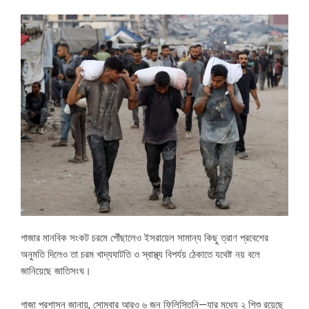
গাজার মানবিক সংকট চরমে পৌঁছালেও ইসরায়েল সামান্য কিছু ত্রাণ প্রবেশের
অনুমতি দিলেও তা চরম খাদ্যঘাটতি ও স্বাস্থ্য বিপর্যয় ঠেকাতে যথেষ্ট নয় বলে
জানিয়েছে জাতিসংঘ।
গাজা প্রশাসন জানায়, সোমবার আরও ৬ জন ফিলিস্তিনি—যার মধ্যে ২ শিশু রয়েছে