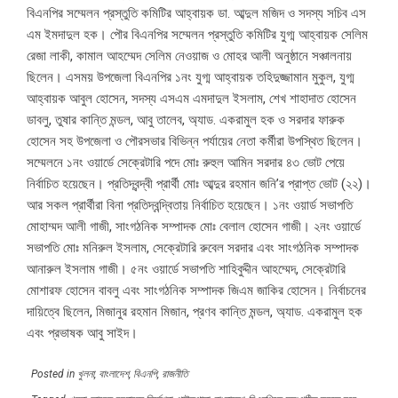
বিএনপির সম্মেলন প্রস্তুতি কমিটির আহ্বায়ক ডা. আব্দুল মজিদ ও সদস্য সচিব এস
এম ইমদাদুল হক। পৌর বিএনপির সম্মেলন প্রস্তুতি কমিটির যুগ্ম আহ্বায়ক সেলিম
রেজা লাকী, কামাল আহম্মেদ সেলিম নেওয়াজ ও মোহর আলী অনুষ্ঠানে সঞ্চালনায়
ছিলেন। এসময় উপজেলা বিএনপির ১নং যুগ্ম আহ্বায়ক তহিদুজ্জামান মুকুল, যুগ্ম
আহ্বায়ক আবুল হোসেন, সদস্য এসএম এমদাদুল ইসলাম, শেখ শাহাদাত হোসেন
ডাবলু, তুষার কান্তি মন্ডল, আবু তালেব, অ্যাড. একরামুল হক ও সরদার ফারুক
হোসেন সহ উপজেলা ও পৌরসভার বিভিন্ন পর্যায়ের নেতা কর্মীরা উপস্থিত ছিলেন।
সম্মেলনে ১নং ওয়ার্ডে সেক্রেটারি পদে মোঃ রুহুল আমিন সরদার ৪৩ ভোট পেয়ে
নির্বাচিত হয়েছেন। প্রতিদ্বন্দ্বী প্রার্থী মোঃ আব্দুর রহমান জনি’র প্রাপ্ত ভোট (২২)।
আর সকল প্রার্থীরা বিনা প্রতিদ্বন্দ্বিতায় নির্বাচিত হয়েছেন। ১নং ওয়ার্ড সভাপতি
মোহাম্মদ আলী গাজী, সাংগঠনিক সম্পাদক মোঃ বেলাল হোসেন গাজী। ২নং ওয়ার্ডে
সভাপতি মোঃ মনিরুল ইসলাম, সেক্রেটারি রুবেল সরদার এবং সাংগঠনিক সম্পাদক
আনারুল ইসলাম গাজী। ৫নং ওয়ার্ডে সভাপতি শাহিবুদ্দীন আহম্মেদ, সেক্রেটারি
মোশারফ হোসেন বাবলু এবং সাংগঠনিক সম্পাদক জিএম জাকির হোসেন। নির্বাচনের
দায়িত্বে ছিলেন, মিজানুর রহমান মিজান, প্রণব কান্তি মন্ডল, অ্যাড. একরামুল হক
এবং প্রভাষক আবু সাইদ।
Posted in
খুলনা
,
বাংলাদেশ
,
বিএনপি
,
রাজনীতি