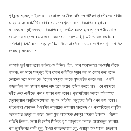
পূর্ণ চন্দ্র মণ্ডল, পাইকগাছা : বাংলাদেশ জাতীয়তাবাদী দল পাইকগাছা পৌরসভা শাখার
১, ২ও ৫ নং ওয়ার্ড দ্বি-বার্ষিক সম্মেলনে খুলনা জেলা বিএনপির আহ্বায়ক
মনিরুজ্জামান মন্টু বলেছেন, বিএনপিকে সুসংগঠিত করতে হলে তৃনমুল পর্যায়ে থেকে
সম্মেলনের মাধ্যমে করতে হবে। এর কোন বিকল্প নেই। এটা তারেক রহমানের
নির্দেশনা। তিনি বলেন, দেড় যুগ বিএনপির নেতাকর্মীরা সবচেয়ে বেশি গুম খুন নির্যাতিত
হয়েছে। সম্মেলনে ৫
আগস্টে পূর্বে যারা দলের কর্মকাণ্ডে নিষ্ক্রিয় ছিল, যারা পরোক্ষভাবে আওয়ামী লীগের
কর্মকাণ্ডের সাথে সম্পৃক্ত ছিল তাদের কমিটিতে স্থান হবে না দেয়ার কথা বলেন।
ভেদাভেদ ভুলে সকল কে ঐক্যের মাধ্যমে দলকে সুসংগঠিত করতে হবে। একটি
রাজনৈতিক দল ইসলাম ধর্মের নাম তুলে ফায়দা হাসিল করতে চাই। সে ব্যাপারে
দলীয় নেতা-কর্মীদের সজাগ থাকার কথা বলেন। বৃহস্পতিবার সকালে পাইকগাছা
প্রেসক্লাবে অনুষ্ঠিত সম্মেলনে প্রধান অতিথির বক্তৃতায় তিনি এসব কথা বলেন।
পাইকগাছা পৌরসভা বিএনপির আহ্বায়ক আসলাম পারভেজ এর সভাপতিত্বে অনুষ্ঠিত
সম্মেলনের উদ্বোধন করেন জেলা যুগ্ম আহ্বায়ক মোল্যা খায়রুল ইসলাম। বিশেষ
অতিথি ছিলেন, জেলা বিএনপির সিনিয়র যুগ্ম আহ্বায়ক অ্যাড. মোমরেজুল ইসলাম,
খান জুলফিকার আলী জুলু, জিএম কামরুজ্জামান টুকু, এনামুল হক সজল, উপজেলা