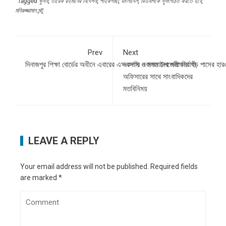
Tagged
খুলনা
,
তারেক রহমানের নির্দেশনা
,
পাইকগাছা
,
বাংলাদেশ
,
বিএনপিকে সুসংগঠিত করতে হবে
,
মনিরুজ্জামান মন্টু
Prev
Next
দিনাজপুর শিক্ষা বোর্ডের অধীনে এবারের এসএসসি ও সমমানের পরীক্ষায় গড় পাসের হ
নকলায় নবাগত উপজেলা নির্বাহী
অফিসারের সাথে সাংবাদিকদের
মতবিনিময়
LEAVE A REPLY
Your email address will not be published.
Required fields
are marked
*