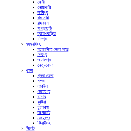
ফেনী
নোয়াখালী
লক্ষীপুর
রাঙ্গামাটি
বান্দরবান
খাগড়াছড়ি
ব্রাহ্মণবাড়িয়া
চাঁদপুর
ময়মনসিংহ
ময়মনসিংহ জেলা শহর
শেরপুর
জামালপুর
নেত্রকোনা
খুলনা
খুলনা জেলা
মাগুরা
নড়াইল
মেহেরপুর
যশোর
কুষ্টিয়া
চুয়াডাঙ্গা
বাগেরহাট
মেহেরপুর
ঝিনাইদহ
সিলেট