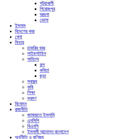
পটুয়াখালী
পিরোজপুর
বরগুনা
ভোলা
ইসলাম
বিদেশের খবর
খেলা
ফিচার
চাকরির খবর
লাইফস্টাইল
সাহিত্য
গল্প
কবিতা
ছড়া
স্বাস্থ্য
কৃষি
শিক্ষা
ভ্রমণ
বিনোদন
রাজনীতি
জামায়াতে ইসলামি
এনসিপি
বিএনপি
ইসলামী আন্দোলন বাংলাদেশ
অর্থনীতি ও বাণিজ্য