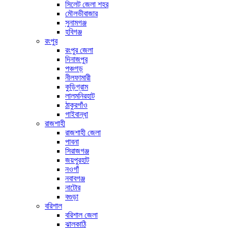
সিলেট জেলা শহর
মৌলভীবাজার
সুনামগঞ্জ
হবিগঞ্জ
রংপুর
রংপুর জেলা
দিনাজপুর
পঞ্চগড়
নীলফামারী
কুড়িগ্রাম
লালমনিরহাট
ঠাকুরগাঁও
গাইবান্ধা
রাজশাহী
রাজশাহী জেলা
পাবনা
সিরাজগঞ্জ
জয়পুরহাট
নওগাঁ
নবাবগঞ্জ
নাটোর
বগুড়া
বরিশাল
বরিশাল জেলা
ঝালকাঠি