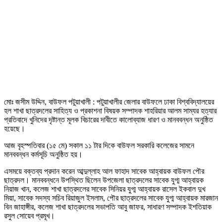
মোঃ জসীম উদ্দিন, বাউফল পটুয়াখালী : পটুয়াখালীর জেলার বাউফলে ঢাকা বিশ্ববিদ্যালয়ের
হল শাখা ছাত্রদলের সাহিত্য ও প্রকাশনা বিষয়ক সম্পাদক শাহরিয়ার আলম সাম্যর হত্যার
প্রতিবাদে খুনিদের দৃষ্টান্ত মূলক বিচারের দাবীতে কালোব্যাজ ধারণ ও মানববন্ধন অনুষ্ঠিত
হয়েছে।
আজ বৃহস্পতিবার (১৫ মে) সকাল ১১ টার দিকে বাউফল সরকারি কলেজের সামনে
মানববন্ধন কর্মসূচি অনুষ্ঠিত হয়।
এসময়ে বক্তব্য প্রদান করেন আব্দুল্লাহ আল ফাহাদ সাবেক আহ্বায়ক বাউফল পৌর
ছাত্রদল। মানববন্ধনে উপস্থিত ছিলেন উপজেলা ছাত্রদলের সাবেক যুগ্ম আহ্বায়ক
নিয়াজ খান, কলেজ শাখা ছাত্রদলের সাবেক সিনিয়র যুগ্ম আহ্বায়ক রাসেল ইকবাল দুখ
মিয়া, সাবেক সদস্য সচিব রিয়াজুল ইসলাম, পৌর ছাত্রদলের সাবেক যুগ্ম আহ্বায়ক মারজান
বিন জাহাঙ্গীর, কলেজ শাখা ছাত্রদলের সভাপতি আবু জাফর, সাধারণ সম্পাদক ইশতিয়াক
রসুল সোয়েব প্রমূখ।