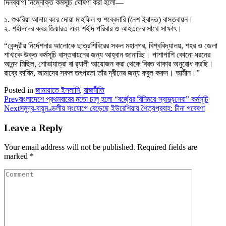
দিনব্যাপী নিম্নোক্ত কর্মসূচি ঘোষণা করা হলো—
১. শুকরিয়া আদায় করে দোয়া মাহফিল ও শব্বেদারি (নৈশ ইবাদত) বাস্তবায়ন।
২. শহীদদের কবর জিয়ারত এবং শহীদ পরিবার ও আহতদের সাথে সাক্ষাৎ।
“কেন্দ্রীয় নির্দেশনার আলোকে ছাত্রশিবিরের সকল মহানগর, বিশ্ববিদ্যালয়, শহর ও জেলা
শাখাকে উক্ত কর্মসূচি বাস্তবায়নের জন্য আহ্বান জানাচ্ছি। পাশাপাশি কোনো ধরনের
আনন্দ মিছিল, শোভাযাত্রা বা র‌্যালী আয়োজন করা থেকে বিরত থাকার অনুরোধ করছি।
রাব্বে কারিম, আমাদের সকল তৎপরতা তাঁর দ্বীনের জন্য কবুল করুন। আমীন।”
Posted in
জামায়াতে ইসলামি
,
রাজনীতি
Prev
বাংলাদেশে প্রথমবারের মতো চালু হলো “বর্জ্যের বিনিময়ে স্বাস্থ্যসেবা” কর্মসূচি
Next
সমুদ্র-বায়ুমণ্ডলীয় সংযোগে বেড়েছে ইউরেশিয়ায় শৈত্যপ্রবাহ: চীনা গবেষণা
Leave a Reply
Your email address will not be published.
Required fields are
marked
*