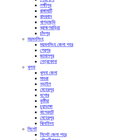
লক্ষীপুর
রাঙ্গামাটি
বান্দরবান
খাগড়াছড়ি
ব্রাহ্মণবাড়িয়া
চাঁদপুর
ময়মনসিংহ
ময়মনসিংহ জেলা শহর
শেরপুর
জামালপুর
নেত্রকোনা
খুলনা
খুলনা জেলা
মাগুরা
নড়াইল
মেহেরপুর
যশোর
কুষ্টিয়া
চুয়াডাঙ্গা
বাগেরহাট
মেহেরপুর
ঝিনাইদহ
সিলেট
সিলেট জেলা শহর