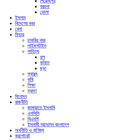
পিরোজপুর
বরগুনা
ভোলা
ইসলাম
বিদেশের খবর
খেলা
ফিচার
চাকরির খবর
লাইফস্টাইল
সাহিত্য
গল্প
কবিতা
ছড়া
স্বাস্থ্য
কৃষি
শিক্ষা
ভ্রমণ
বিনোদন
রাজনীতি
জামায়াতে ইসলামি
এনসিপি
বিএনপি
ইসলামী আন্দোলন বাংলাদেশ
অর্থনীতি ও বাণিজ্য
করপোরেট