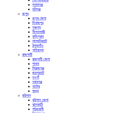
মৌলভীবাজার
সুনামগঞ্জ
হবিগঞ্জ
রংপুর
রংপুর জেলা
দিনাজপুর
পঞ্চগড়
নীলফামারী
কুড়িগ্রাম
লালমনিরহাট
ঠাকুরগাঁও
গাইবান্ধা
রাজশাহী
রাজশাহী জেলা
পাবনা
সিরাজগঞ্জ
জয়পুরহাট
নওগাঁ
নবাবগঞ্জ
নাটোর
বগুড়া
বরিশাল
বরিশাল জেলা
ঝালকাঠি
পটুয়াখালী