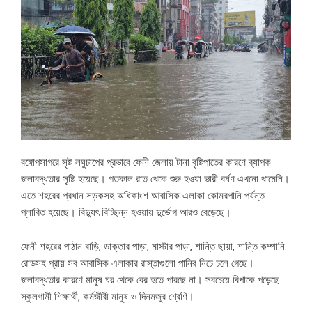
বঙ্গোপসাগরে সৃষ্ট লঘুচাপের প্রভাবে ফেনী জেলায় টানা বৃষ্টিপাতের কারণে ব্যাপক
জলাবদ্ধতার সৃষ্টি হয়েছে। গতকাল রাত থেকে শুরু হওয়া ভারী বর্ষণ এখনো থামেনি।
এতে শহরের প্রধান সড়কসহ অধিকাংশ আবাসিক এলাকা কোমরপানি পর্যন্ত
প্লাবিত হয়েছে। বিদ্যুৎ বিচ্ছিন্ন হওয়ায় দুর্ভোগ আরও বেড়েছে।
ফেনী শহরের পাঠান বাড়ি, ডাক্তার পাড়া, মাস্টার পাড়া, শান্তি ছায়া, শান্তি কম্পানি
রোডসহ প্রায় সব আবাসিক এলাকার রাস্তাগুলো পানির নিচে চলে গেছে।
জলাবদ্ধতার কারণে মানুষ ঘর থেকে বের হতে পারছে না। সবচেয়ে বিপাকে পড়েছে
স্কুলগামী শিক্ষার্থী, কর্মজীবী মানুষ ও দিনমজুর শ্রেণি।