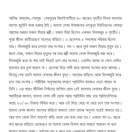
আনিছ আহমেদ, শেরপুর : শেরপুরের ঝিনাইগাতীতে ৪০ বছরেও গৃহহীন বিধবা মমেনার
ভাগ্যে জুটেনি মাথা গুজার ঠাই। মমেনা বেগম উপজেলার নলকুড়া ইউনিয়নের গোমড়া
গ্রামের মরহুম ফজল মিয়ার স্ত্রী। ফজল মিয়া ছিলেন একজন দিনমজুর ও গৃহহীন।
পুরো জীবন কাটিয়েছেন অন্যের বাড়িতে। ৩ ছেলেসহ ৫ সদস্যের পরিবার ছিলো
তার। দিনমজুরি করে চলতো তার সংসার। গত ৭ বছর পুর্বে ফজল মিয়ার মৃত্যু হয়।
জানা গেছে, ফজল মিয়ার মৃত্যুর পর তার স্ত্রী মমেনা বেগম দিনমজুরি শুরু করে।
দিনমজুরি করে যা পায় তাই দিয়েই চলে তার সংসার। একদিন কাজে না গেলে সেদিন
মমেনার ঘরে চুলা জ্বলে না। ছেলেরা বিয়ে সাদী করে আলাদা সংসার করে আসছে।
কিন্তু শেষ হয়নি মমেনা বেগমের জীবন যুদ্ধ। অন্যের বাড়িতে থেকে দিনমজুরি করে
চলে তার সংসার। শারীরিক অসুস্থতার কারণে প্রতিদিন কাজেও যেতে পারেন না
তিনি। এর পরেও জীবিকা নির্বাহের তাগিদে থেমে নেই মমেনার বেগমের জীবন যুদ্ধ।
স্থানীয়রা জানান, মমেনা বেগম নদী থেকে প্রায় প্রতিদিন মাছ ধরে প্রতিবেশিদের
কাছে ৫০/ ৬০ টাকায় বিক্রি করে। আর এই দিয়ে খেয়ে না খেয়ে চলে তার সংসার।
মমেনা বেগম জানান অন্যের বাড়িতে থাকতে গেলে তাদের অনুগত হয়েই থাকতে হয়।
আর তাল থেকে তিল খসলেই বাড়ি থেকে বের করে দেয়া হয়। এভাবে গত ৪০ বছরে
কত জনের বাড়িতে থেকেছেন তা মমেনা বেগম হিসাব করে সারতে পারবেন না বলে
জানান মমেনা বেগম। সর্বশেষ গত ৪ বছর ধরে একজনের বাড়িতে আছেন মমেনা