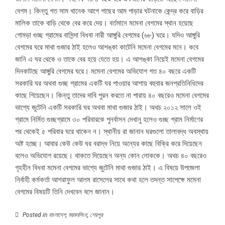
বেগম। কিন্তু গত সাম খানেক আগে গাছের আম পাড়ার ঘটনাকে কেন্দ্র করে বাড়ির
মালিক তাকে বাড়ি থেকে বের করে দেয়। বর্তমানে মমেনা বেগমের স্থান হয়েছে
গোমড়া গুচ্ছ গ্রামের বাসিন্দা বিধবা নারী আঙ্গুরি বেগমের (৬৮) ঘরে। যদিও আঙ্গুরি
বেগমের ঘরে মাথা গুজার ঠাই হলেও আশঙ্কা কাটেনি মমেনা বেগমের মনে। কবে
জানি এ ঘর থেকে ও তাকে বের হয়ে যেতে হয়। এ আশঙ্কা নিয়েই মমেনা বেগমের
দিনকাটছে আঙ্গুরি বেগমের ঘরে। মমেনা বেগমের অভিযোগ গত ৪০ বছরে একটি
সরকারি ঘর অথবা গুচ্ছ গ্রামের একটি ঘর পাওয়ার আশায় বহুবার জনপ্রতিনিধিদের
কাছে গিয়েছেন। কিন্তু তাদের দাবি পুরন করতে না পারায় ৪০ বছরেও মমেনা বেগমের
ভাগ্যে জুটেনি একটি সরকারি ঘর অথবা মাথা গুজার ঠাই। অথচ ২০১২ সালে ওই
গ্রামে নির্মিত গুচ্ছগ্রামে ৩০ পরিবারকে পুনর্বাসন দেখানু হলেও গুচ্ছ গ্রাম নির্মাণের
পর থেকেই ৫ পরিবার ঘরে থাকেন ন। স্থানীয় রা জানান ঘরগুলো তালাবদ্ধ অবস্থায়
অষ্ট হচ্ছে। আবার কেউ কেউ ঘর বরাদ্ধ নিয়ে অন্যের কাছে বিক্রি করে দিয়েছেন
বলেও অভিযোগ রয়েছে। থাকতে দিয়েছেন অন্য কোন লোককে। অথচ ৪০ বছরেও
গৃহহীন বিধবা মমেনা বেগমের ভাগ্যে জুটেনি মাথা গুজার ঠাই। এ বিষয়ে উপজেলা
নির্বাহী কর্মকর্তা আশরাফুল আলম রাসেলের সাথে কথা হলে তদন্ত সাপেক্ষে মমেনা
বেগমের বিষয়টি তিনি দেখবেন বলে জানান।
Posted in
বাংলাদেশ
,
ময়মনসিংহ
,
শেরপুর