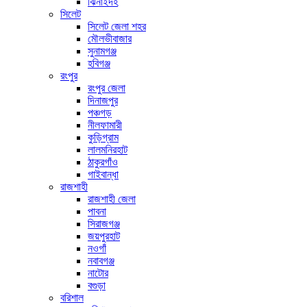
ঝিনাইদহ
সিলেট
সিলেট জেলা শহর
মৌলভীবাজার
সুনামগঞ্জ
হবিগঞ্জ
রংপুর
রংপুর জেলা
দিনাজপুর
পঞ্চগড়
নীলফামারী
কুড়িগ্রাম
লালমনিরহাট
ঠাকুরগাঁও
গাইবান্ধা
রাজশাহী
রাজশাহী জেলা
পাবনা
সিরাজগঞ্জ
জয়পুরহাট
নওগাঁ
নবাবগঞ্জ
নাটোর
বগুড়া
বরিশাল