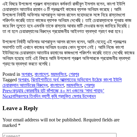
এই বিষয়ে উপজেলা প্রকল্প বাস্তবায়ন কর্মকর্তা রাজীবুল ইসলাম বলেন, কাংশা ইউপি
চেয়ারম্যান আতাউর রহমান ৩ টি প্রকল্পেই কাজের ব্যপক অনিয়ম করেছে। আমি
উপজেলা নির্বাহী অফিসার আশরাফুল আলম রাসেল মহোদয়কে সঙ্গে নিয়ে রাস্তাগুলো
পরিদর্শন করেছি তাতে কাজের ব্যাপক অনিয়ম দেখেছি। তাই চেয়ারম্যানকে পুনরায় কাজ
করে বিল তুলতে হবে এমনকি তাকে রাস্তায় আবার মাটি দেওয়ার জন্য জানিয়ে দিয়েছি।
তা না হলে চেয়ারম্যানের বিরুদ্ধে প্রয়োজনীয় আইনগত ব্যবস্থা গ্রহণ করা হবে।
উপজেলা নির্বাহী অফিসার আশরাফুল আলম রাসেল বলেন, আমি যেহেতু এই প্রকল্পের
সভাপতি তাই এখানে কাজের অনিয়ম হওয়ার কোন সুযোগ নেই। আমি নিজে কাংশা
ইউনিয়নের চেয়ারম্যান আতাউর রহমানের কাজগুলো পরিদর্শন করেছি তাতে দেখেছি কাজের
অনিয়ম হয়েছে তাই এই বিষয়ে আমি উপজেলা প্রকল্প অফিসারকে প্রয়োজনীয় ব্যবস্থা
গ্রহণের ব্যবস্থা করতে বলেছি।
Posted in
অপরাধ
,
বাংলাদেশ
,
ময়মনসিংহ
,
শেরপুর
Tagged
অপরাধ
,
ঝিনাইগাতীতে অর্থ আত্মসাতের অভিযোগ উঠেছে কাংশা ইউপি
চেয়ারম্যান আতাউরের বিরুদ্ধে
,
বাংলাদেশ
,
ময়মনসিংহ
,
শেরপুর
Prev
কেন্দুয়ায় কোরবানীর হাট কাঁপাচ্ছে ৪০ মণ ওজনের ‘সাদা পাহাড়’
Next
নাসিরনগরে তিনদিন ব্যাপী কৃষি প্রযুক্তি মেলার উদ্বোধন
Leave a Reply
Your email address will not be published.
Required fields are
marked
*