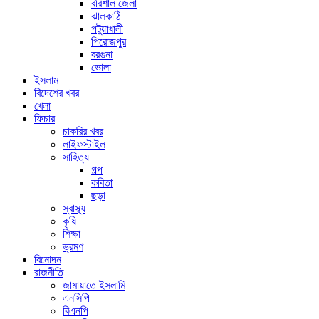
বরিশাল জেলা
ঝালকাঠি
পটুয়াখালী
পিরোজপুর
বরগুনা
ভোলা
ইসলাম
বিদেশের খবর
খেলা
ফিচার
চাকরির খবর
লাইফস্টাইল
সাহিত্য
গল্প
কবিতা
ছড়া
স্বাস্থ্য
কৃষি
শিক্ষা
ভ্রমণ
বিনোদন
রাজনীতি
জামায়াতে ইসলামি
এনসিপি
বিএনপি