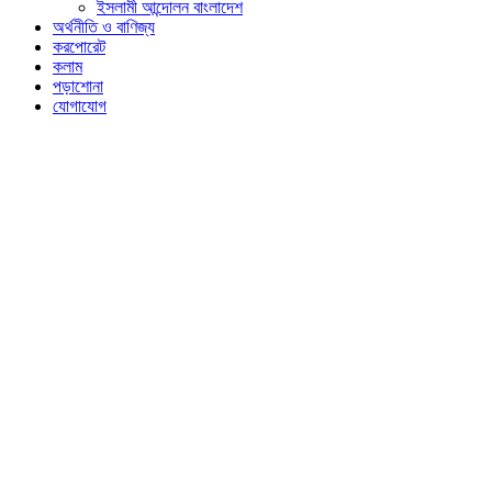
ইসলামী আন্দোলন বাংলাদেশ
অর্থনীতি ও বাণিজ্য
করপোরেট
কলাম
পড়াশোনা
যোগাযোগ