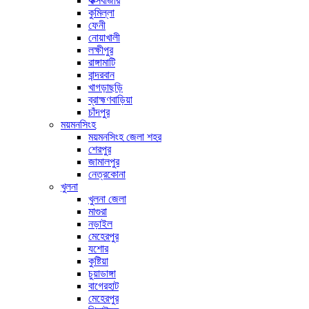
কক্সবাজার
কুমিল্লা
ফেনী
নোয়াখালী
লক্ষীপুর
রাঙ্গামাটি
বান্দরবান
খাগড়াছড়ি
ব্রাহ্মণবাড়িয়া
চাঁদপুর
ময়মনসিংহ
ময়মনসিংহ জেলা শহর
শেরপুর
জামালপুর
নেত্রকোনা
খুলনা
খুলনা জেলা
মাগুরা
নড়াইল
মেহেরপুর
যশোর
কুষ্টিয়া
চুয়াডাঙ্গা
বাগেরহাট
মেহেরপুর