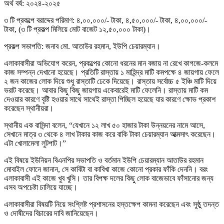
অর্থ বর্ষ: ২০২৪-২০২৫
৩ টি প্রকল্পে বরাদ্দের পরিমাণ: ৪,০০,০০০/- টাকা, ৪,৫০,০০০/- টাকা, ৪,০০,০০০/-
টাকা, (৩ টি প্রকল্প মিলিয়ে মোট বাজেট ১২,৫০,০০০ টাকা)।
প্রকল্প সভাপতি: জনাব মো. আতাউর রহমান, ইউপি চেয়ারম্যান।
এলাকাবাসীরা অভিযোগ করেন, প্রকল্পের কোনো ধরনের মান বজায় না রেখে কাগজে-কলমে
কাজ সম্পন্ন দেখানো হয়েছে। প্রতিটি রাস্তায় ১ মাহিন্দ্র মাটি কমপক্ষে ৪ জায়গায় ফেলে
২ জন কাজের লোক দিয়ে শুধু রাস্তাটি ঢেকে দিয়েছে। রাস্তায় সর্বোচ্চ ৫ ইঞ্চি মাটি দিয়ে
ভরাট করেছে। আবার কিছু কিছু জায়গায় একেবারেই মাটি ফেলেনি। রাস্তায় মাটি কম
দেওয়ার কারণে বৃষ্টি হওয়ার সাথে সাথেই রাস্তা পিচ্ছিল হয়েছে যার কারণে ক্ষোভ প্রকাশ
করেছেন স্থানীয়রা।
স্থানীয় এক বাসিন্দা বলেন, “যেখানে ১২ লাখ ৫০ হাজার টাকা উন্নয়নের নামে আসে,
সেখানে মাত্র ৩ থেকে ৪ লাখ টাকার কাজ করে বাকি টাকা চেয়ারম্যান আত্মসাৎ করেছেন।
এটা খোলামেলা লুটপাট।”
এই বিষয়ে ইউনিয়ন বিএনপির সভাপতি ও বর্তমান ইউপি চেয়ারম্যান আতাউর রহমান
মোবাইল ফোনে জানান, সে কাবিটা বা কাবিখা কাজে কোনো প্রকার ফাঁকি দেননি। বরং
এলাকাবাসী এই কাজে খুব খুসি। তার বিপক্ষ দলের কিছু লোক বাজেভাবে ফাঁসানোর জন্য
এসব অপচেষ্টা চালিয়ে যাচ্ছে।
এলাকাবাসীরা বিষয়টি নিয়ে সংশ্লিষ্ট প্রশাসনের হস্তক্ষেপ কামনা করেছেন এবং সুষ্ঠু তদন্ত
ও দোষীদের বিচারের দাবি জানিয়েছেন।