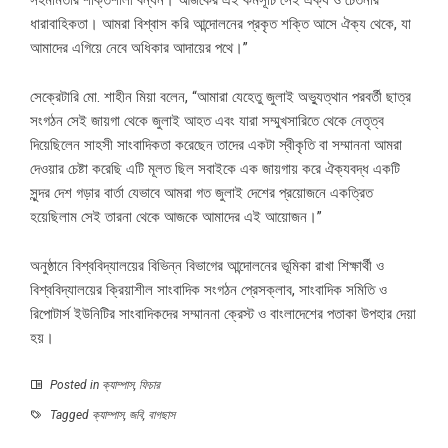
সহমর্মিতার শক্তিশালী বন্ধন। আজকের এই কর্মসূচি সেই ঐক্য ও চেতনার
ধারাবাহিকতা। আমরা বিশ্বাস করি আন্দোলনের প্রকৃত শক্তি আসে ঐক্য থেকে, যা
আমাদের এগিয়ে নেবে অধিকার আদায়ের পথে।”
সেক্রেটারি মো. শাহীন মিয়া বলেন, “আমারা যেহেতু জুলাই অভ্যুত্থান পরবর্তী ছাত্র
সংগঠন সেই জায়গা থেকে জুলাই আহত এবং যারা সম্মুখসারিতে থেকে নেতৃত্ব
দিয়েছিলেন সাহসী সাংবাদিকতা করেছেন তাদের একটা স্বীকৃতি বা সম্মাননা আমরা
দেওয়ার চেষ্টা করেছি এটি মূলত ছিল সবাইকে এক জায়গায় করে ঐক্যবদ্ধ একটি
সুন্দর দেশ গড়ার বার্তা যেভাবে আমরা গত জুলাই দেশের প্রয়োজনে একত্রিত
হয়েছিলাম সেই তারনা থেকে আজকে আমাদের এই আয়োজন।”
অনুষ্ঠানে বিশ্ববিদ্যালয়ের বিভিন্ন বিভাগের আন্দোলনের ভূমিকা রাখা শিক্ষার্থী ও
বিশ্ববিদ্যালয়ের ক্রিয়াশীল সাংবাদিক সংগঠন প্রেসক্লাব, সাংবাদিক সমিতি ও
রিপোটার্স ইউনিটির সাংবাদিকদের সম্মাননা ক্রেস্ট ও বাংলাদেশের পতাকা উপহার দেয়া
হয়।
Posted in
ক্যাম্পাস
,
ফিচার
Tagged
ক্যাম্পাস
,
জবি
,
বাগছাস