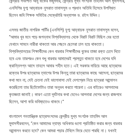
কেন্দ্রীয় সভাপতি আবু বাকের মজুমদার, কেন্দ্রীয় মুখ্য সংগঠক তাহমিদ আল মুদাসসীর,
এনসিপির যুগ্ম আহ্বায়ক নুসরাত তাবাসসুম ও প্রধান অতিথি হিসেবে উপস্থিত
ছিলেন জবি শিক্ষক সমিতির সেক্রেটারি অধ্যাপক ড. রইস উদ্দিন।
এসময় জাতীয় নাগরিক পার্টির (এনসিপি) যুগ্ম আহ্বায়ক নুসরাত তাবাসসুম বলেন,
“আমার খুব মনে পড়ে জগন্নাথ বিশ্ববিদ্যালয় থেকে বিরাট বিরাট মিছিল বের হতো
যেখানে সামনে নারীরা থাকতো আর পেছনে ছেলেরা ঢাল হয়ে থাকতো।
বিশ্ববিদ্যালয়ের শিক্ষার্থীদের কেন বারবার শিক্ষার্থীদের বুকের তাজা রক্ত ঢেলে দিতে
হবে এবং তারপরও কেন শুধু বারবার আমাদেরই প্রস্তুত থাকতে হবে দেশের যদি
ক্রান্তিলগ্ন আসে তাহলে আবার শহীদ হতে। এই সরকার দায়িয়ে আছে ছাত্রদের
রক্তের উপর ছাত্রদের ত্যাগের উপর কিন্তু তারা ছাত্রদের কাছে আসেনা, ছাত্রদের
কথা শুনে না, যেই চেতনা যেই ভালোবাসা যেই দেশপ্রেম নিয়ে ছাত্ররা আন্দোলন
করেছিলো তার ছিটেফোটাও তারা অনুভব করতে পারেনা। এর বাইরেও আপনাদের
কৃতজ্ঞতা জানাই। কারণ এতো দূর্ঘটনার কথা যেনেও আপনারা দেশের জন্য রাজপথে
ছিলেন, আশা করি ভবিষ্যতেও থাকবে।”
বাংলাদেশ গনতান্ত্রিক ছাত্রসংসদের কেন্দ্রীয় মুখ্য সংগঠক তাহমিদ আল
মুদাসসীরবলেন, “কেন আমাদের ন্যায্য অধিকার গুলো প্রতিষ্ঠিত করার জন্য বারবার
আন্দোলন করতে হবে? কেন আমরা পড়ার টেবিলে ফিরে যেতে পারছি না। যখনই