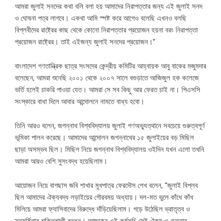
আমরা জুলাই সনদের কথা বলি বলা হয় আমাদের নিরাপত্তার জন্য এই জুলাই সনদ
ও ঘোষনা পত্র লাগবে। একথা আমি স্পষ্ট করে আগেও বলেছি এখনও বলছি
বিপ্লবীদের রাষ্ট্রের কাছ থেকে কোনো নিরাপত্তার প্রয়োজন হয়না বরং নিরাপত্তা
প্রয়োজন রাষ্ট্রের। তাই এইজন্য জুলাই সনদের প্রয়োজন।”
বাংলাদেশ গণতান্ত্রিক ছাত্র সংসদের কেন্দ্রীয় কমিটির আহ্বায়ক আবু বাকের মজুমদার
বলেছেন, আমরা শুনেছি ২০০১ থেকে ২০০৭ সালে বগুড়াতে আজিজুল হক কলেজে
ভর্তি হলেই চাকরি পাওয়া যেত। আমরা সে সব কিছু আর ফেরত চাই না। পিএসসি
সংস্কারে বাধা দিলে আবার আন্দোলনে নামতে বাধ্য হবো।
তিনি আরও বলেন, জগন্নাথ বিশ্ববিদ্যালয় জুলাই গণঅভ্যুত্থানে সবচেয়ে গুরুত্বপূর্ণ
ভূমিকা পালন করেছে। আমাদের আন্দোলন জগন্নাথের ১৫ জুলাইয়ের বড় মিছিল
ছাড়া অসম্ভব ছিল। মিছিল নিয়ে জগন্নাথ বিশ্ববিদ্যালয় ওইদিন যখন এলো তখনি
আমরা আরও বেশি সুসংবদ্ধ হয়েছিলাম।
আয়োজন নিয়ে বাগছাস জবি শাখার মুখপাত্র ফেরদৌস শেখ বলেন, “জুলাই বিপ্লব
ছিল আমাদের ঐক্যবদ্ধ লড়াইয়ের গৌরবময় অধ্যায়। দল-মত ভুলে কাঁধে কাঁধ
মিলিয়ে আমরা ফ্যাসিবাদের বিরুদ্ধে দাঁড়িয়েছিলাম। গড়ে উঠেছিল ভ্রাতৃত্ব ও