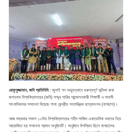
রোকুনুজ্জামান, জবি প্রতিনিধি :
জুলাই গন অভ্যুত্থানে গুরুত্বপূর্ণ ভূমিকা রাখা
জগন্নাথ বিশ্ববিদ্যালয়ের (জবি) সম্মুখ সারির আন্দোলনকারী শিক্ষার্থী ও সাহসী
সাংবাদিকদের সম্মাননা দিয়েছে শাখা কেন্দ্রীয় গনতান্ত্রিক ছাত্রসংসদ (বাগছাস)।
আজ শুক্রবার সকাল ১০টায় বিশ্ববিদ্যালয়ের শহীদ সাজিদ একাডেমিক ভবনের নিচে
আয়োজিত হয় সম্মাননা প্রদান অনুষ্ঠানটি। অনুষ্ঠানে উপস্থিত ছিলে বাগছাসের