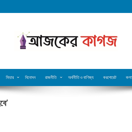
ফিচার
বিনোদন
রাজনীতি
অর্থনীতি ও বাণিজ্য
করপোরেট
কলা
বে’