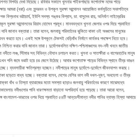
গত বিপর্যয় দেখা দিয়েছে। রবিবার সকালে খুলনার পাইকগাছায় কপোতাক্ষ নদের পাড়ে
রক্ষায় আমরা (ধরা) এবং সুন্দরবন ও উপকূল সুরক্ষা আন্দোলন আয়োজিত কর্মসূচিতে সভাপতিত্ব
িশ্বনাথ ভট্টাচার্য, ইউপি সদস্য শঙ্কর বিশ্বাস, ডা. বাসুদেব রায়, অনির্বাণ লাইব্রেরির
ূল সুরক্ষা আন্দোলনের রিয়াদ হোসেন প্রমুখ। মানববন্ধনে খুলনা জেলার ওপর দিয়ে প্রবাহিত
 দাবি জানান বক্তারা। তারা বলেন, জলবায়ু পরিবর্তনের ঝুকিতে থাকা ওই অঞ্চলের মানুষের
নন করতে হবে। একই সঙ্গে উপকূলে টেকসই বেড়িবাঁধ নির্মাণে কার্যকর পদক্ষেপ নিতে হবে।
 নিশ্চিত করার দাবি জানান তারা। দুর্যোগকবলিত দক্ষিণ-পশ্চিমাঞ্চলের নদ-নদী খননে জাতীয়
সা নদীতে লঞ্চ, স্টিমার সহ বিভিন্ন নৌযান চলাচল করত। খুলনা ও সাতক্ষীরা ও বাগেরহাটের মানুষ
ন পলি জমে ভরাট হয়ে চর জেগে উঠেছে। আবার কপোতাক্ষ পাড়ের বিভিন্ন স্থানে তীব্র ভাঙন
্ছে। ব্যবসায়ীরা ক্ষতিগ্রস্ত হচ্ছেন। নদীপাড়ের মানুষ দুর্যোগে-দুর্ভোগে জীবনযাপন করছে।
কা ছাড়তে বাধ্য হচ্ছে। বক্তারা বলেন, দেশের বেশির ভাগ নদী দখল-দূষণ, অবহেলা ও তীব্র
াক্কা বাঁধ ও তিস্তা ব্যারাজের মতো সমস্যা ছাড়াও জলবায়ু পরিবর্তনের কারণে মাঝেমধ্যে
কাবেলায় নদীগুলোর পানি ধারণক্ষমতা বাড়ানো অপরিহার্য হয়ে পড়েছে। তারা আরো বলেন,
ে বাংলাদেশ-ভারতের ওপর দিয়ে প্রবাহিত ৫৪টি আন্তঃসীমান্ত নদীর পানির ন্যায্য হিস্যা আদায়ে