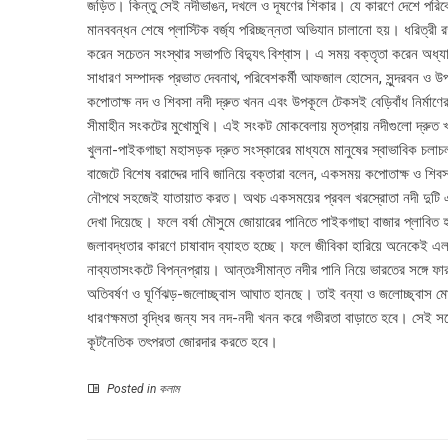
জড়িত। কিন্তু সেই নদীভাঙন, দখলে ও দূষণের শিকার। যে কারণে দেশে পরিবেশ
মানববন্ধন শেষে প্লাস্টিক বর্জ্য পরিচ্ছন্নতা অভিযান চালানো হয়। ধরিত্রী 
করেন সচেতন সংস্থার সভাপতি বিদ্যুৎ বিশ্বাস। এ সময় বক্তৃতা করেন অধ্যাপক ব
সাধারণ সম্পাদক প্রভাত দেবনাথ, পরিবেশকর্মী আফজাল হোসেন, সুন্দরবন ও উপক
কপোতাক্ষ নদ ও শিবসা নদী দ্রুত খনন এবং উপকূলে টেকসই বেড়িবাঁধ নির্মাণের
সীমাহীন সংকটের মুখোমুখি। এই সংকট মোকবেলায় মৃতপ্রায় নদীগুলো দ্রুত খ
খুলনা-পাইকগাছা মহাসড়ক দ্রুত সংস্কারের মাধ্যমে মানুষের স্বাভাবিক চলাচল
বাজেটে বিশেষ বরাদ্দের দাবি জানিয়ে বক্তারা বলেন, একসময় কপোতাক্ষ ও শিব
নৌপথে সহজেই যাতায়াত করত। অথচ একসময়ের প্রবল খরস্রোতা নদী দুটি এখ
দেখা দিয়েছে। ফলে বর্ষা মৌসুমে জোয়ারের পানিতে পাইকগাছা বাজার প্লাবিত হচ
জলাবদ্ধতার কারণে চাষাবাদ ব্যাহত হচ্ছে। ফলে জীবিকা হারিয়ে অনেকেই এলা
নাব্যতাসংকটে বিপন্নপ্রায়। আন্তঃসীমান্ত নদীর পানি নিয়ে ভারতের সঙ্গে ফার
অতিবর্ষণ ও ঘূর্ণিঝড়-জলোচ্ছ্বাস আঘাত হানছে। তাই বন্যা ও জলোচ্ছ্বাস মো
ধারণক্ষমতা বৃদ্ধির জন্য সব নদ-নদী খনন করে গভীরতা বাড়াতে হবে। সেই সঙ্গ
কূটনৈতিক তৎপরতা জোরদার করতে হবে।
Posted in
কলাম