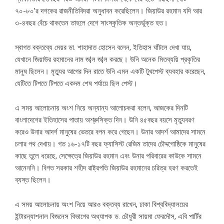
৭০-৮০’র দশকের রাজনীতিবিদরা অনুধাবন করেছিলেন। জিয়াউর রহমান যদি আর
৩-৪বছর বেঁচে থাকতেন তাহলে দেশে সাংস্কৃতিক অন্তর্ভুক্ত হত।
স্বাগত বক্তব্যে মেয়র ডা. শাহাদাত হোসেন বলেন, ইতিহাস ঘাঁটলে দেখা যায়,
যেখানে জিয়াউর রহমানের নাম জ¦ল জ¦ল করছে। উনি অনেক মিতব্যয়ি প্রকৃতির
মানুষ ছিলেন। মৃত্যুর আগের দিন রাতে উনি এমন একটি টুথপেস্ট ব্যবহার করেছেন,
যেটিতে টিপতে টিপতে একদম শেষ পর্যায়ে ছিল পেস্ট।
এ সময় আলোচনায় অংশ নিয়ে অন্যান্য আলোচকরা বলেন, আজকের দিনটি
বাংলাদেশের ইতিহাসের পাতায় অশ্রুসিক্ত দিন। উনি ৪৫বছর বয়সে মৃত্যুবরণ
করেও উনার আদর্শ মানুষের ভেতরে বপন করে গেছেন। উনার আদর্শ আমাদের সামনে
চলার পথ দেখায়। গত ১৬-১৭টি বছর ফ্যাসিস্ট রেজিম তাদের চৌদ্দগোষ্ঠিকে মানুষের
কাছে তুলে ধরেছে, সেক্ষেত্রে জিয়াউর রহমান এবং উনার পরিবারের কাউকে সামনে
আনেননি। বিগত সরকার শহীদ রাষ্ট্রপতি জিয়াউর রহমানের চরিত্র হরণ করতেই
ব্যস্ত ছিলেন।
এ সময় আলোচনায় অংশ নিয়ে আরও বক্তব্য রাখেন, ঢাকা বিশ্ববিদ্যালয়ের
ইন্টারন্যাশনাল বিজনেস বিভাগের অধ্যাপক ড. চৌধুরী সায়মা ফেরদৌস, এবি পার্টির