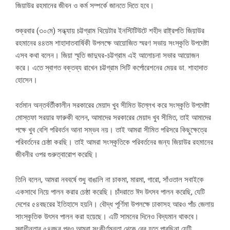
জিয়াউর রহমানের জীবন ও কর্ম সম্পর্কে জানতে দিতে হবে।
শুক্রবার (৩০মে) সন্ধ্যায় চট্টগ্রাম থিয়েটার ইনস্টিটিউটে শহীদ রাষ্ট্রপতি জিয়াউর
রহমানের ৪৪তম শাহাদাতবার্ষিকী উপলক্ষে আয়োজিত স্মরণ সভায় সংস্কৃতি উপদেষ্টা
এসব কথা বলেন। জিয়া স্মৃতি জাদুঘর-চট্টগ্রাম এই আলোচনা সভার আয়োজন
করে। এতে স্বাগত বক্তব্য রাখেন চট্টগ্রাম সিটি কর্পোরেশনের মেয়র ডা. শাহাদাত
হোসেন।
বর্তমান অন্তর্বর্তীকালীন সরকারের মেয়াদ খুব সীমিত উল্লেখ করে সংস্কৃতি উপদেষ্টা
মোস্তফা সরয়ার ফারুকী বলেন, আমাদের সরকারের মেয়াদ খুব সীমিত, তাই আমাদের
পক্ষে খুব বেশি পরিবর্তন আনা সম্ভব নয়। তাই আমরা সীমিত পরিসরে কিছুক্ষেত্রে
পরিবর্তনের চেষ্ঠা করছি। তাই আমরা সংস্কৃতিকে পরিবর্তনের জন্য জিয়াউর রহমানের
জীবনীর ওপর গুরুত্বারোপ করেছি।
তিনি বলেন, আমরা নববর্ষে শুধু বাঙালি না চাকমা, মারমা, গারো, সাঁওতাল সবাইকে
একসাথে নিয়ে পালন করার চেষ্ঠা করেছি। চাঁদরাতে ঈদ উৎসব পালন করেছি, যেটি
দেশের ৫৪বছরের ইতিহাসে হয়নি। বৌদ্ধ পূর্ণিমা উপলক্ষে ঢাকাসহ আরও পাঁচ জেলায়
সাংস্কৃতিক উৎসব পালন করা হয়েছে। এটি সামনের দিনেও বিদ্যমান থাকবে।
স্বাধীনতার ৫৪বছর পরও আমরা সংকীর্ণমনতা থেকে বের হতে পারছিনা যেটি