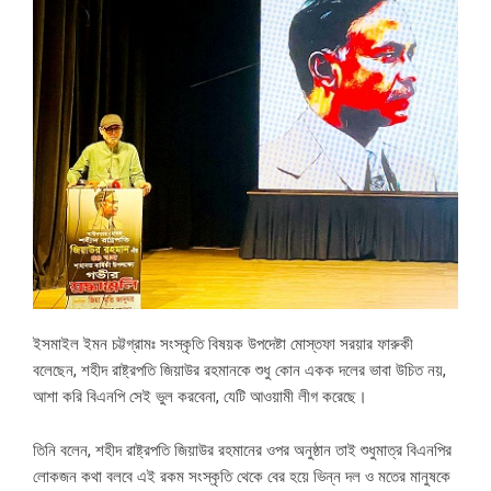
ইসমাইল ইমন চট্টগ্রামঃ সংস্কৃতি বিষয়ক উপদেষ্টা মোস্তফা সরয়ার ফারুকী
বলেছেন, শহীদ রাষ্ট্রপতি জিয়াউর রহমানকে শুধু কোন একক দলের ভাবা উচিত নয়,
আশা করি বিএনপি সেই ভুল করবেনা, যেটি আওয়ামী লীগ করেছে।
তিনি বলেন, শহীদ রাষ্ট্রপতি জিয়াউর রহমানের ওপর অনুষ্ঠান তাই শুধুমাত্র বিএনপির
লোকজন কথা বলবে এই রকম সংস্কৃতি থেকে বের হয়ে ভিন্ন দল ও মতের মানুষকে