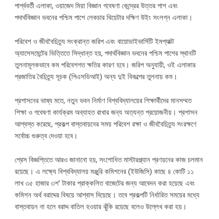
পার্শ্ববর্তী এলাকা, ওয়াজেদ মিয়া বিজ্ঞান গবেষণা কেন্দ্রের উত্তর পাশ এবং
পদার্থবিজ্ঞান ভবনের পশ্চিম পাশে লেকচার থিয়েটার দক্ষিণ উইং সংলগ্ন এলাকা।
পরিবেশ ও জীববৈচিত্র্য সংক্রান্ত জরিপ এবং বায়োডাইভার্সিটি ইমপ্যাক্ট
অ্যাসেসমেন্টের ভিত্তিতে সিদ্ধান্ত হয়, পদার্থবিজ্ঞান ভবনের পশ্চিম পাশের স্থানটি
তুলনামূলকভাবে কম পরিবেশগত ক্ষতির কারণ হবে। জরিপ অনুযায়ী, ওই এলাকার
প্রজাতির বৈচিত্র্য সূচক (পিএসডিআই) অন্য দুই বিকল্পের তুলনায় কম।
প্রশাসনের ভাষ্য মতে, নতুন ভবন নির্মাণ বিশ্ববিদ্যালয়ের শিক্ষার্থীদের মানসম্মত
শিক্ষা ও গবেষণা কার্যক্রম অব্যাহত রাখার জন্য অত্যন্ত প্রয়োজনীয়। প্রশাসন
আশ্বস্ত করেছে, প্রকল্প বাস্তবায়নের সময় পরিবেশ রক্ষা ও জীববৈচিত্র্য সংরক্ষণে
সর্বোচ্চ গুরুত্ব দেওয়া হবে।
প্রেস বিজ্ঞপ্তিতে আরও জানানো হয়, সংশোধিত মাস্টারপ্ল্যান প্রণয়নের কাজ চলমান
রয়েছে। এ লক্ষ্যে বিশ্ববিদ্যালয় মঞ্জুরি কমিশনের (ইউজিসি) কাছে ৪ কোটি ১১
লাখ ৩৫ হাজার ৩শ’ টাকার প্রাক্কলিত বাজেটের জন্য আবেদন করা হয়েছে এবং
কমিশন অর্থ বরাদ্দের বিষয়ে আশ্বাস দিয়েছে। তবে প্রকল্পটি নির্ধারিত সময়ের মধ্যে
বাস্তবায়ন না হলে বরাদ্দ বাতিল হওয়ার ঝুঁকি রয়েছে বলেও উল্লেখ করা হয়।