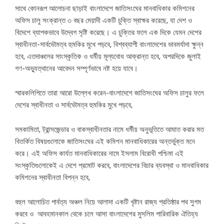
সাথে কোনরূপ আলোচনা ছাড়াই বাংলাদেশে জাতিসংঘের মানবাধিকার কমিশনের
অফিস চালু সংক্রান্ত ৩ বছর মেয়াদী একটি চুক্তি স্বাক্ষর করেছে, যা দেশ ও
বিদেশে ব্যাপকভাবে উদ্বেগ সৃষ্টি করেছে। এ চুক্তির ফলে এক দিকে যেমন দেশের
স্বাধীনতা-সার্বভৌমত্ব হুমকির মুখে পড়বে, বিশ্বব্যাপী বাংলাদেশের ভাবমর্যাদা ক্ষুন্ন
হবে, এতদাঞ্চলের সাংস্কৃতিক ও ধর্মীয় মূল্যবোধ আক্রান্ত হবে, অপরদিকে জুলাই
গণ-অভ্যুত্থানের আবেদন সম্পূর্ণভাবে নষ্ট হয়ে যাবে।
স্মারকলিপিতে তারা আরো উল্লেখ করেন-বাংলাদেশে জাতিসংঘের অফিস চালুর ফলে
দেশের স্বাধীনতা ও সার্বভৌমত্ব হুমকির মুখে পড়বে,
সমকামিতা, ট্রান্সজেন্ডার ও বাকস্বাধীনতার নামে ধর্মীয় অনুভূতিতে আঘাত করার মত
বিতর্কিত বিষয়গুলোকে জাতিসংঘের এই কমিশন মানবাধিকারের অন্তর্ভুক্ত মনে
করে। এই অফিস কার্যত মানবাধিকারের নামে ইসলাম বিরোধী পশ্চিমা এই
সংস্কৃতিগুলোকেই এ দেশে প্রমোট করবে, বাংলাদেশের বিচার ব্যবস্থা ও মানবাধিকার
কমিশনের স্বাধীনতা বিপন্ন হবে,
বহুল আলোচিত পার্বত্য অঞ্চল নিয়ে আলাদা একটি খৃষ্টান রাজ্য প্রতিষ্ঠার পথ সুগম
করবে ও আবহমানকাল থেকে চলে আসা বাংলাদেশের মুসলিম পারিবারিক ঐতিহ্য