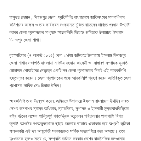
মাসুদুর রহমান , দিনাজপুর জেলা প্রতিনিধিঃ বাংলাদেশে জাতিসংঘের মানবাধিকার
কমিশনের অফিস ও তার কার্যক্রম সংক্রান্ত চুক্তি বাতিলের দাবিতে প্রধান উপদেষ্টা
বরাবর জেলা প্রশাসকের মাধ্যমে স্মারকলিপি দিয়েছে জমিয়তে উলামায়ে ইসলাম
দিনাজপুর জেলা শাখা।
বৃহস্পতিবার (৭ আগস্ট ২০২৫) বেলা ১২টায় জমিয়তে উলামায়ে ইসলাম দিনাজপুর
জেলা শাখার সভাপতি মাওলানা মতিউর রহমান কাসেমী ও সাধারণ সম্পাদক মুফতি
মোহাম্মদ শোয়াইবের নেতৃত্বে একটি দল জেলা প্রশাসকের নিকট এই স্মারকলিপি
হস্তান্তর করেন। জেলা প্রশাসকের পক্ষে স্মারকলিপি গ্রহণ করেন অতিরিক্ত জেলা
প্রশাসক সার্বিক মোঃ রিয়াজ উদ্দিন।
স্মারকলিপি তারা উল্লেখ করেন, জমিয়তে উলামায়ে ইসলাম বাংলাদেশ দীর্ঘদিন যাবত
দেশের জনগণের ন্যায্য অধিকার, ন্যায়বিচার, সুশাসন ও ইসলামী মূল্যবোধভিত্তিক
রাষ্ট্র গঠনের লক্ষ্যে শান্তিপূর্ণ গণতান্ত্রিক আন্দোলন পরিচালনার পাশাপাশি বিগত
জুলাই-আগষ্টের গণঅভ্যুত্থানে ছাত্র-জনতার কাতারে একাকার হয়ে অগ্রণী ভূমিকা
পালনকারী এই দল অন্তর্বর্তী সরকারকেও সার্বিক সহযোগিতা করে আসছে। তবে
দুঃখজনক হলেও সত্য যে, সম্প্রতি বর্তমান সরকার দেশের রাজনৈতিক দলগুলোর