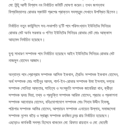
মো: মিন্টু আলী বিশ্বাস নব নির্বাচিত কমিটি ঘোষণা করেন। তখন জগন্নাথ
বিশ্ববিদ্যালয় রোভার স্কাউট গ্রুপের প্রাক্তন সদস্যবৃন্দ সেখানে উপস্থিত ছিলেন।
নির্বাচিত নতুন কাউন্সিলে সহ-সভাপতি দু’টি পদে পরিসংখ্যান ইউনিটের সিনিয়র
রোভার মেট অর্নব সরকার ও গণিত ইউনিটের সিনিয়র রোভার মেট মোঃ আক্কাস
আহমেদ নির্বাচিত হয়েছেন।
যুগ্ম সাধারণ সম্পাদক পদে নির্বাচিত হয়েছেন আইন ইউনিটের সিনিয়র রোভার মেট
নাজমুল হোসেন আজাদ।
অন্যান্য পদে প্রোগ্রাম সম্পাদক আসিফ ইকবাল, ট্রেনিং সম্পাদক ইকবাল হোসেন,
অর্থ সম্পাদক মোঃ শাহীনুর আলম, গার্ল-ইন-রোভার সম্পাদক উমা ইসলাম, দপ্তর
সম্পাদক সোনিয়া আক্তার, সাহিত্য ও সংস্কৃতি সম্পাদক জাবেরিয়া খান, ক্রীড়া
সম্পাদক হৃদয় মিয়া, তথ্য ও প্রযুক্তি সম্পাদক আরিফ হোসেন, প্রচার ও প্রকাশনা
সম্পাদক আনোয়ার হোসেন, বহিঃযোগাযোগ সম্পাদক মোঃ শিহাব উদ্দীন হিফজু,
পাঠাগার সম্পাদক আমির হোসেন, আপ্যায়ন সম্পাদক এনায়েত উল্লাহ, সমাজসেবা
সম্পাদক নৃপেন বাড়ৈ ও স্বাস্থ্য সম্পাদক রনজিত চন্দ্র রায় নির্বাচিত হয়েছেন।
এছাড়াও কার্যকরী সদস্য হিসেবে থাকবেন মো: রিফাত রায়হান ও মো: মেহেদী