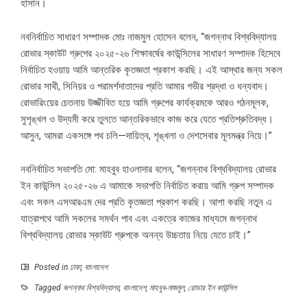
হাসান।
নবনির্বাচিত সাধারণ সম্পাদক মোঃ নাজমুল হোসেন বলেন, “জগন্নাথ বিশ্ববিদ্যালয়
রোভার স্কাউট গ্রুপের ২০২৫-২৬ শিক্ষাবর্ষের কাউন্সিলের সাধারণ সম্পাদক হিসেবে
নির্বাচিত হওয়ায় আমি আন্তরিক কৃতজ্ঞতা প্রকাশ করছি। এই আস্থার জন্য সকল
রোভার সাথী, সিনিয়র ও পরামর্শদাতাদের প্রতি আমার গভীর শ্রদ্ধা ও ধন্যবাদ।
রোভারিংয়ের চেতনায় উজ্জীবিত হয়ে আমি গ্রুপের কার্যক্রমকে আরও গঠনমূলক,
সুশৃঙ্খল ও উদ্যমী করে তুলতে আন্তরিকভাবে কাজ করে যেতে প্রতিশ্রুতিবদ্ধ।
আসুন, আমরা একসঙ্গে পথ চলি—দায়িত্ব, শৃঙ্খলা ও দেশসেবার মূলমন্ত্র নিয়ে।”
নবনির্বাচিত সভাপতি মো: মাহবুব হাওলাদার বলেন, “জগন্নাথ বিশ্ববিদ্যালয় রোভার
ইন কাউন্সিল ২০২৫-২৬ এ আমাকে সভাপতি নির্বাচিত করায় আমি গ্রুপ সম্পাদক
এবং সকল এসআরএম দের প্রতি কৃতজ্ঞতা প্রকাশ করছি। আশা করছি নতুন এ
যাত্রাপথে আমি সকলের সমর্থন পাব এবং একত্রে কাজের মাধ্যমে জগন্নাথ
বিশ্ববিদ্যালয় রোভার স্কাউট গ্রুপকে অনন্য উচ্চতায় নিয়ে যেতে চাই।”
Posted in
ঢাকা
,
বাংলাদেশ
Tagged
জগন্নাথ বিশ্ববিদ্যালয়
,
বাংলাদেশ
,
মাহবুব-নাজমুল
,
রোভার ইন কাউন্সিল