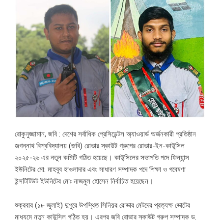
রোকুনুজ্জামান, জবি : দেশের সর্বাধিক প্রেসিডেন্টস অ্যাওয়ার্ড অর্জনকারী প্রতিষ্ঠান
জগন্নাথ বিশ্ববিদ্যালয় (জবি) রোভার স্কাউট গ্রুপের রোভার-ইন-কাউন্সিল
২০২৫-২৬ এর নতুন কমিটি গঠিত হয়েছে। কাউন্সিলের সভাপতি পদে ফিন্যান্স
ইউনিটের মো: মাহবুব হাওলাদার এবং সাধারণ সম্পাদক পদে শিক্ষা ও গবেষণা
ইন্সটিটিউট ইউনিটের মোঃ নাজমুল হোসেন নির্বাচিত হয়েছেন।
শুক্রবার (১৮ জুলাই) দুপুরে উপস্থিত সিনিয়র রোভার মেটদের প্রত্যক্ষ ভোটের
মাধ্যমে নতুন কাউন্সিল গঠিত হয়। এরপর জবি রোভার স্কাউট গ্রুপ সম্পাদক ড.