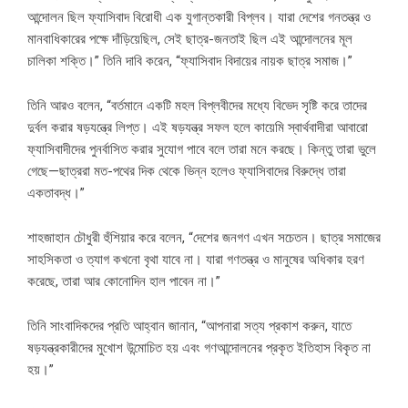
আন্দোলন ছিল ফ্যাসিবাদ বিরোধী এক যুগান্তকারী বিপ্লব। যারা দেশের গনতন্ত্র ও
মানবাধিকারের পক্ষে দাঁড়িয়েছিল, সেই ছাত্র-জনতাই ছিল এই আন্দোলনের মূল
চালিকা শক্তি।” তিনি দাবি করেন, “ফ্যাসিবাদ বিদায়ের নায়ক ছাত্র সমাজ।”
তিনি আরও বলেন, “বর্তমানে একটি মহল বিপ্লবীদের মধ্যে বিভেদ সৃষ্টি করে তাদের
দুর্বল করার ষড়যন্ত্রে লিপ্ত। এই ষড়যন্ত্র সফল হলে কায়েমি স্বার্থবাদীরা আবারো
ফ্যাসিবাদীদের পুনর্বাসিত করার সুযোগ পাবে বলে তারা মনে করছে। কিন্তু তারা ভুলে
গেছে—ছাত্ররা মত-পথের দিক থেকে ভিন্ন হলেও ফ্যাসিবাদের বিরুদ্ধে তারা
একতাবদ্ধ।”
শাহজাহান চৌধুরী হুঁশিয়ার করে বলেন, “দেশের জনগণ এখন সচেতন। ছাত্র সমাজের
সাহসিকতা ও ত্যাগ কখনো বৃথা যাবে না। যারা গণতন্ত্র ও মানুষের অধিকার হরণ
করেছে, তারা আর কোনোদিন হাল পাবেন না।”
তিনি সাংবাদিকদের প্রতি আহ্বান জানান, “আপনারা সত্য প্রকাশ করুন, যাতে
ষড়যন্ত্রকারীদের মুখোশ উন্মোচিত হয় এবং গণআন্দোলনের প্রকৃত ইতিহাস বিকৃত না
হয়।”