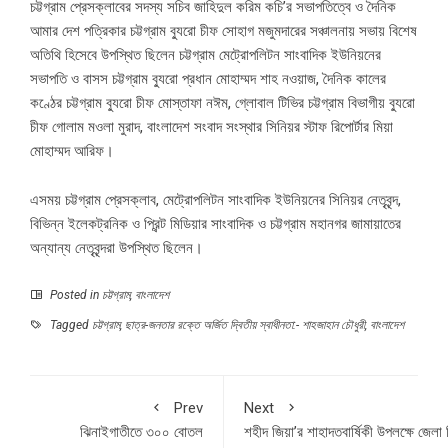
চট্টগ্রাম প্রেসক্লাবের সদস্য সচিব জাহিদুল করিম কচি’র সভাপতিত্বে ও দৈনিক
আমার দেশ পত্রিকার চট্টগ্রাম ব্যুরো চীফ সোহাগ মজুমদারের সঞ্চালনায় সভায় বিশেষ
অতিথি হিসেবে উপস্থিত ছিলেন চট্টগ্রাম মেট্রোপলিটন সাংবাদিক ইউনিয়নের
সভাপতি ও বাসস চট্টগ্রাম ব্যুরো প্রধান মোহাম্মদ শাহ নওয়াজ, দৈনিক কালের
কণ্ঠের চট্টগ্রাম ব্যুরো চীফ মোস্তাফা নঈম, গ্লোবাল টিভির চট্টগ্রাম বিভাগীয় ব্যুরো
চীফ গোলাম মওলা মুরাদ, বাংলাদেশ সংবাদ সংস্থার সিনিয়র স্টাফ রিপোর্টার মিয়া
মোহাম্মদ আরিফ।
এসময় চট্টগ্রাম প্রেসক্লাব, মেট্রোপলিটন সাংবাদিক ইউনিয়নের সিনিয়র নেতৃবৃন্দ,
বিভিন্ন ইলেকট্রনিক ও প্রিন্ট মিডিয়ার সাংবাদিক ও চট্টগ্রাম মহানগর জামায়াতের
অন্যান্য নেতৃবৃন্দরা উপস্থিত ছিলেন।
Posted in
চট্টগ্রাম
,
বাংলাদেশ
Tagged
চট্টগ্রাম
,
ছাত্র-জনতার রক্তে অর্জিত দ্বিতীয় স্বাধীনতা:- শাহজাহান চৌধুরী
,
বাংলাদেশ
Prev
Next
ঝিনাইগাতীতে ৩০০ বোতল
শহীদ জিয়া’র শাহাদতবার্ষিকী উপলক্ষে জেলা 