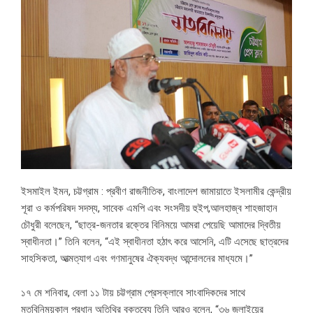
ইসমাইল ইমন, চট্টগ্রাম : প্রবীণ রাজনীতিক, বাংলাদেশ জামায়াতে ইসলামীর কেন্দ্রীয়
শূরা ও কর্মপরিষদ সদস্য, সাবেক এমপি এবং সংসদীয় হুইপ,আলহাজ্ব শাহজাহান
চৌধুরী বলেছেন, “ছাত্র-জনতার রক্তের বিনিময়ে আমরা পেয়েছি আমাদের দ্বিতীয়
স্বাধীনতা।” তিনি বলেন, “এই স্বাধীনতা হঠাৎ করে আসেনি, এটি এসেছে ছাত্রদের
সাহসিকতা, আত্মত্যাগ এবং গণমানুষের ঐক্যবদ্ধ আন্দোলনের মাধ্যমে।”
১৭ মে শনিবার, বেলা ১১ টায় চট্টগ্রাম প্রেসক্লাবে সাংবাদিকদের সাথে
মতবিনিময়কাল প্রধান অতিথির বক্তব্যে তিনি আরও বলেন, “৩৬ জুলাইয়ের