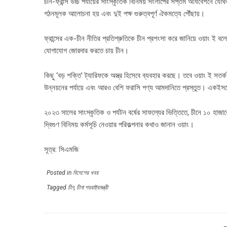
চীন-ফ্রান্স উচ্চ পর্যায়ের সাংস্কৃতিক বিনিময় সংলাপের সপ্তম অধিবেশনে যৌথভা
গঠনমূলক আলোচনা হয় এবং দুই পক্ষ গুরুত্বপূর্ণ ঐকমত্যে পৌঁছায়।
ফ্রান্সের এক-চীন নীতির প্রতিশ্রুতিকে চীন প্রশংসা করে জানিয়ে ওয়াং ই বলেন
যোগাযোগ জোরদার করতে চায় চীন।
কিছু ‘বড় শক্তি’ ট্যারিফকে অস্ত্র হিসেবে ব্যবহার করছে। তবে ওয়াং ই সতর্ক
উন্নয়নের পর্যায়ে এবং আরও বেশি ফরাসি পণ্য আমদানিতে প্রস্তুত। একইসঙ্গে,
২০২৩ সালের সাংস্কৃতিক ও পর্যটন বর্ষের সাফল্যের ভিত্তিতে, চীনে ১০ হাজারে
দ্বিগুণ বিনিময় কর্মসূচি নেওয়ার পরিকল্পনার কথাও জানান ওয়াং।
সূত্র: সিএমজি
Posted in
বিদেশের খবর
Tagged
চীন
,
চীনা পররাষ্ট্রমন্ত্রী