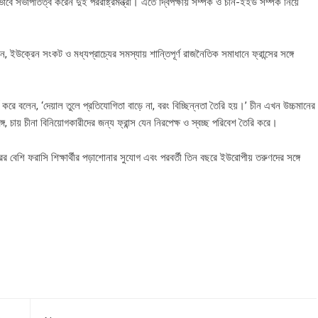
বে সভাপতিত্ব করেন দুই পররাষ্ট্রমন্ত্রী। এতে দ্বিপক্ষীয় সম্পর্ক ও চীন-ইইউ সম্পর্ক নিয়ে
, ইউক্রেন সংকট ও মধ্যপ্রাচ্যের সমস্যায় শান্তিপূর্ণ রাজনৈতিক সমাধানে ফ্রান্সের সঙ্গে
 করে বলেন, ‘দেয়াল তুলে প্রতিযোগিতা বাড়ে না, বরং বিচ্ছিন্নতা তৈরি হয়।’ চীন এখন উচ্চমানের
 চায় চীনা বিনিয়োগকারীদের জন্য ফ্রান্স যেন নিরপেক্ষ ও স্বচ্ছ পরিবেশ তৈরি করে।
র বেশি ফরাসি শিক্ষার্থীর পড়াশোনার সুযোগ এবং পরবর্তী তিন বছরে ইউরোপীয় তরুণদের সঙ্গে