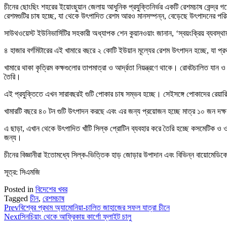
চীনের ছোংছিং শহরের ইয়োংছুয়ান জেলায় আধুনিক প্রযুক্তিনির্ভর একটি রেশমচাষ কেন্দ্র 
রেশমগুটির চাষ হচ্ছে, যা থেকে উৎপাদিত রেশম আরও মানসম্পন্ন, বেড়েছে উৎপাদনের প
সাউথওয়েস্ট ইউনিভার্সিটির সহকারী অধ্যাপক শেন কুয়ানওয়াং জানান, ‘স্বয়ংক্রিয় ব্যবস
৪ হাজার বর্গমিটারের এই খামারে বছরে ২ কোটি ইউয়ান মূল্যের রেশম উৎপাদন হচ্ছে, যা প্
খামারে থাকা কৃত্রিম কক্ষগুলোর তাপমাত্রা ও আর্দ্রতা নিয়ন্ত্রণে থাকে। রোবটচালিত যান ও ফ
তৈরি।
এই প্রযুক্তিতে এখন সারাবছরই গুটি পোকার চাষ সম্ভব হচ্ছে। সেইসঙ্গে পোকাদের রেয়ারি
খামারটি বছরে ৪০ টন গুটি উৎপাদন করছে এবং এর জন্য প্রয়োজন হচ্ছে মাত্র ১০ জন দ
এ ছাড়া, এখান থেকে উৎপাদিত খাঁটি সিল্ক প্রোটিন ব্যবহার করে তৈরি হচ্ছে কসমেটিক ও ওষুধ
জন্য।
চীনের বিজ্ঞানীরা ইতোমধ্যে সিল্ক-ভিত্তিক হাড় জোড়ার উপাদান এবং বিভিন্ন বায়োমেডিক
সূত্র: সিএমজি
Posted in
বিদেশের খবর
Tagged
চীন
,
রেশমচাষ
Prev
বিশ্বের প্রথম অ্যামোনিয়া-চালিত জাহাজের সফল যাত্রা চীনে
Next
সিনচিয়াং থেকে আফ্রিকায় কার্গো ফ্লাইট চালু