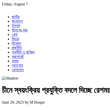
Skip
Friday, August 7
to
content
জাতীয়
বাংলাদেশ
ইসলাম
বিদেশের খবর
খেলা
ফিচার
বিনোদন
রাজনীতি
অর্থনীতি ও বাণিজ্য
করপোরেট
কলাম
পড়াশোনা
যোগাযোগ
চীনে স্বয়ংক্রিয় প্রযুক্তি বদলে দিচ্ছে রেশম
June 29, 2025
by
M Hoque