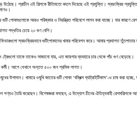
গড়ে উঠেছে। প্রাচীন এই শিল্পকে রীতিমতো বদলে দিয়েছে এই প্রযুক্তি। স্বয়ংক্রিয় প্রযুক
রিমাণও।
্থায় গুটি পোকাগুলোকে আরও পরিষ্কার ও নিয়ন্ত্রিত পরিবেশে লালন করা যাচ্ছে। যার কারণে র
রথাগত পদ্ধতির চেয়ে ২০ গুণ বেশি।
িডারগুলো স্বয়ংক্রিয়ভাবে গুটিপোকাদের খাবার পরিবেশন করে। আবার প্রথাগত তুঁতপাতার বদলে পোকা
ং ট্রেগুলো তাকে তাকেও সাজানো যায়, এত জায়গার ব্যবহারে চার থেকে পাঁচ গুণ বেড়েছে।
ক্ষ কর্মী। আগে যেখানে অন্তত ৫০০ জন শ্রমিক লাগত।
ের উপাদান। খামারে ওষুধি জাতের গুটি পোকা ‘বম্বিক্স ব্যাট্রাইটিকাস’-ও চাষ করা হচ্ছে, যা
েল পণ্যও তৈরি করেছেন। বিশেষজ্ঞরা বলছেন, এ উদ্যোগ চীনের ঐতিহ্যবাহী রেশমশিল্পকে আগামী