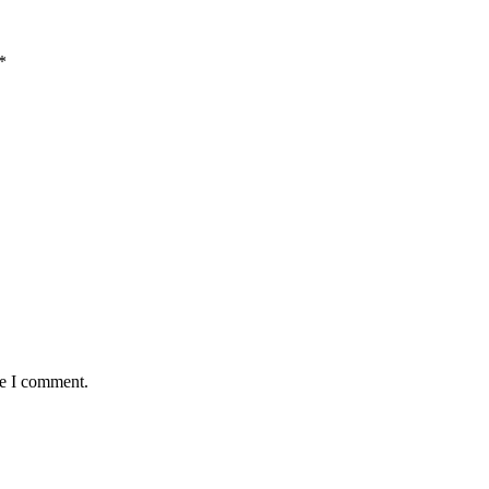
*
me I comment.