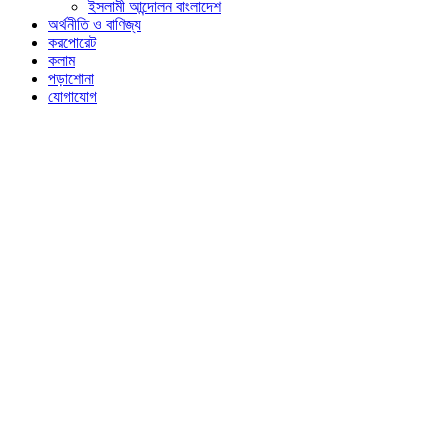
ইসলামী আন্দোলন বাংলাদেশ
অর্থনীতি ও বাণিজ্য
করপোরেট
কলাম
পড়াশোনা
যোগাযোগ