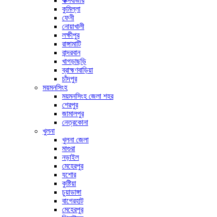
কক্সবাজার
কুমিল্লা
ফেনী
নোয়াখালী
লক্ষীপুর
রাঙ্গামাটি
বান্দরবান
খাগড়াছড়ি
ব্রাহ্মণবাড়িয়া
চাঁদপুর
ময়মনসিংহ
ময়মনসিংহ জেলা শহর
শেরপুর
জামালপুর
নেত্রকোনা
খুলনা
খুলনা জেলা
মাগুরা
নড়াইল
মেহেরপুর
যশোর
কুষ্টিয়া
চুয়াডাঙ্গা
বাগেরহাট
মেহেরপুর