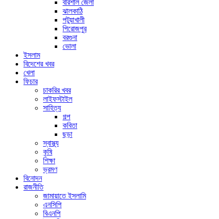
বরিশাল জেলা
ঝালকাঠি
পটুয়াখালী
পিরোজপুর
বরগুনা
ভোলা
ইসলাম
বিদেশের খবর
খেলা
ফিচার
চাকরির খবর
লাইফস্টাইল
সাহিত্য
গল্প
কবিতা
ছড়া
স্বাস্থ্য
কৃষি
শিক্ষা
ভ্রমণ
বিনোদন
রাজনীতি
জামায়াতে ইসলামি
এনসিপি
বিএনপি