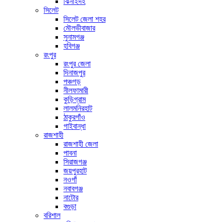
ঝিনাইদহ
সিলেট
সিলেট জেলা শহর
মৌলভীবাজার
সুনামগঞ্জ
হবিগঞ্জ
রংপুর
রংপুর জেলা
দিনাজপুর
পঞ্চগড়
নীলফামারী
কুড়িগ্রাম
লালমনিরহাট
ঠাকুরগাঁও
গাইবান্ধা
রাজশাহী
রাজশাহী জেলা
পাবনা
সিরাজগঞ্জ
জয়পুরহাট
নওগাঁ
নবাবগঞ্জ
নাটোর
বগুড়া
বরিশাল