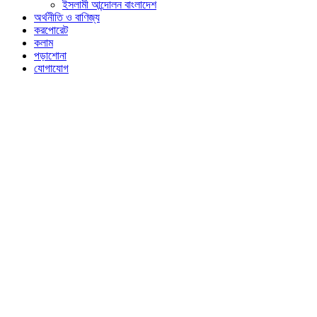
ইসলামী আন্দোলন বাংলাদেশ
অর্থনীতি ও বাণিজ্য
করপোরেট
কলাম
পড়াশোনা
যোগাযোগ