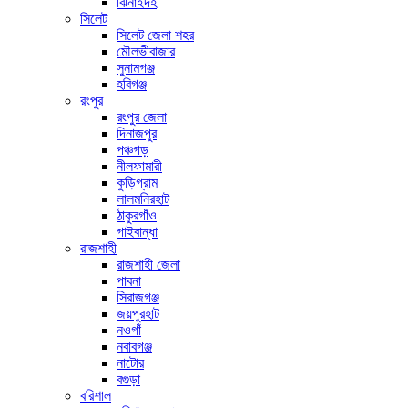
ঝিনাইদহ
সিলেট
সিলেট জেলা শহর
মৌলভীবাজার
সুনামগঞ্জ
হবিগঞ্জ
রংপুর
রংপুর জেলা
দিনাজপুর
পঞ্চগড়
নীলফামারী
কুড়িগ্রাম
লালমনিরহাট
ঠাকুরগাঁও
গাইবান্ধা
রাজশাহী
রাজশাহী জেলা
পাবনা
সিরাজগঞ্জ
জয়পুরহাট
নওগাঁ
নবাবগঞ্জ
নাটোর
বগুড়া
বরিশাল