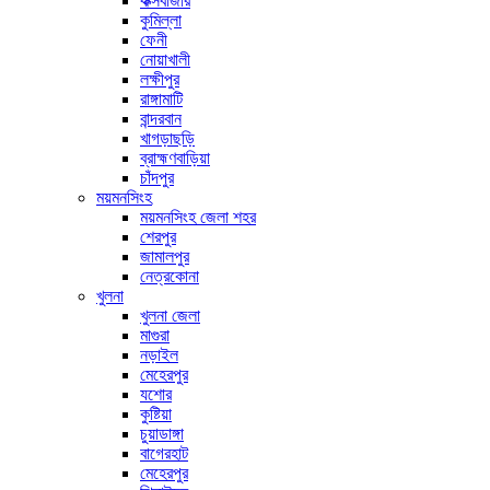
কক্সবাজার
কুমিল্লা
ফেনী
নোয়াখালী
লক্ষীপুর
রাঙ্গামাটি
বান্দরবান
খাগড়াছড়ি
ব্রাহ্মণবাড়িয়া
চাঁদপুর
ময়মনসিংহ
ময়মনসিংহ জেলা শহর
শেরপুর
জামালপুর
নেত্রকোনা
খুলনা
খুলনা জেলা
মাগুরা
নড়াইল
মেহেরপুর
যশোর
কুষ্টিয়া
চুয়াডাঙ্গা
বাগেরহাট
মেহেরপুর