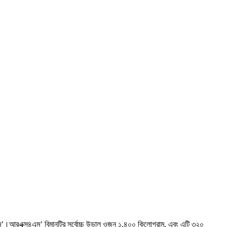
্স৪এম’।আরএক্স৪এম’ বিমানটির সর্বোচ্চ উড়াল ওজন ১,৪০০ কিলোগ্রাম, এবং এটি ৩২০