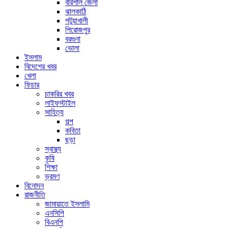
বরিশাল জেলা
ঝালকাঠি
পটুয়াখালী
পিরোজপুর
বরগুনা
ভোলা
ইসলাম
বিদেশের খবর
খেলা
ফিচার
চাকরির খবর
লাইফস্টাইল
সাহিত্য
গল্প
কবিতা
ছড়া
স্বাস্থ্য
কৃষি
শিক্ষা
ভ্রমণ
বিনোদন
রাজনীতি
জামায়াতে ইসলামি
এনসিপি
বিএনপি