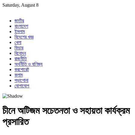
Skip
Saturday, August 8
to
content
জাতীয়
বাংলাদেশ
ইসলাম
বিদেশের খবর
খেলা
ফিচার
বিনোদন
রাজনীতি
অর্থনীতি ও বাণিজ্য
করপোরেট
কলাম
পড়াশোনা
যোগাযোগ
চীনে অটিজম সচেতনতা ও সহায়তা কার্যক্রম
প্রসারিত