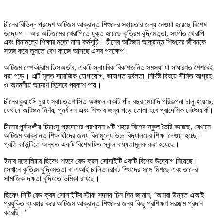
চীনের বিভিন্ন প্রদেশ অটিজম আক্রান্ত শিশুদের সহায়তার জন্য নেওয়া হয়েছে বিশেষ
উদ্যোগ। আর অটিজমের থেরাপিতে যুক্ত হয়েছে কৃত্রিম বুদ্ধিমত্তা, সংগীত থেরাপি
এবং বিনামূল্যে শিক্ষার মতো নানা কর্মসূচি। চীনের অটিজম আক্রান্ত শিশুদের জীবনকে
সহজ করে তুলতে বেশ কাজে আসছে এসব পদক্ষেপ।
অটিজম স্পেকট্রাম ডিসঅর্ডার, একটি স্নায়বিক বিকাশজনিত সমস্যা যা সাধারণত শৈশবেই
ধরা পড়ে। এটি মূলত সামাজিক যোগাযোগ, ভাষাগত দুর্বলতা, নির্দিষ্ট বিষয়ে সীমিত আগ্রহ
ও অনমনীয় আচরণ হিসেবে প্রকাশ পায়।
চীনের কুয়াংসি চুয়াং স্বায়ত্তশাসিত অঞ্চলে একটি পাঁচ বছর মেয়াদি পরিকল্পনা চালু হয়েছে,
যেখানে অটিজম নির্ণয়, পুনর্বাসন এবং শিক্ষার জন্য গড়ে তোলা হবে প্রাদেশিক নেটওয়ার্ক।
চীনের পূর্বাঞ্চলীয় চিয়াংসু প্রদেশের প্রশাসন ৯টি শহরে বিশেষ স্কুল তৈরি করেছে, যেখানে
অটিজম আক্রান্ত শিক্ষার্থীদের জন্য বিনামূল্যে উচ্চ বিদ্যালয়ের শিক্ষা দেওয়া হচ্ছে।
প্রতি কাউন্টিতে অন্তত একটি বিশেষায়িত স্কুল বাধ্যতামূলক করা হয়েছে।
ইনার মঙ্গোলিয়ার ছিফেং শহরে রেড ক্রস সোসাইটি একটি বিশেষ উদ্যোগ নিয়েছে।
সেখানে কৃত্রিম বুদ্ধিমত্তা বা এআই চালিত রোবট শিশুদের সঙ্গে মিশছে এবং তাদের
সামাজিক দক্ষতা বৃদ্ধিতে ভূমিকা রাখছে।
ছিফেং সিটি রেড ক্রস সোসাইটির স্টাফ সদস্য চিন সিন জানান, ‘আমরা উন্নত এআই
প্রযুক্তি ব্যবহার করে অটিজম আক্রান্ত শিশুদের জন্য কিছু প্রশিক্ষণ সরঞ্জাম প্রদান
করেছি।’