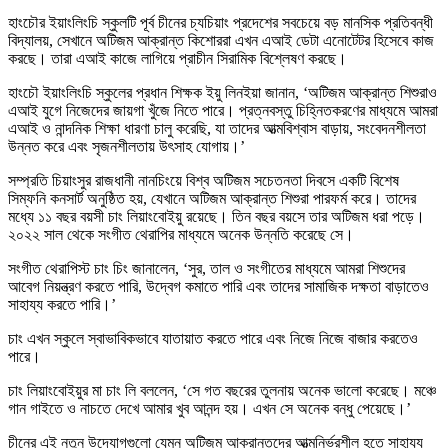
হাংচৌর ইয়াংলিংচি স্কুলটি পূর্ব চীনের চ্যচিয়াং প্রদেশের সবচেয়ে বড় মানসিক প্রতিবন্ধী
বিদ্যালয়, সেখানে অটিজম আক্রান্ত কিশোররা এখন এআই ডেটা এনোটেটর হিসেবে কাজ
করছে। তারা এআই কাজে লাগিয়ে প্রাচীন সিরামিক বিশ্লেষণ করছে।
হাংচৌ ইয়াংলিংচি স্কুলের প্রধান শিক্ষক ইয়ু লিনইয়া জানান, ‘অটিজম আক্রান্ত শিশুরাও
এআই যুগে নিজেদের জায়গা খুঁজে নিতে পারে। প্রত্নবস্তু চিহ্নিতকরণের মাধ্যমে আমরা
এআই ও নান্দনিক শিক্ষা ধারণা চালু করেছি, যা তাদের আত্মবিশ্বাস বাড়ায়, সংবেদনশীলতা
উন্নত করে এবং সৃজনশীলতায় উৎসাহ যোগায়।’
সম্প্রতি চিয়াংসুর রাজধানী নানচিংয়ে বিশ্ব অটিজম সচেতনতা দিবসে একটি বিশেষ
সিম্ফনি কনসার্ট অনুষ্ঠিত হয়, যেখানে অটিজম আক্রান্ত শিশুরা পারফর্ম করে। তাদের
মধ্যে ১১ বছর বয়সী চাং লিয়াংবোইয়ু রয়েছে। তিন বছর বয়সে তার অটিজম ধরা পড়ে।
২০২২ সাল থেকে সংগীত থেরাপির মাধ্যমে অনেক উন্নতি করেছে সে।
সংগীত থেরাপিস্ট চাং চিং জানালেন, ‘সুর, তাল ও সংগীতের মাধ্যমে আমরা শিশুদের
আবেগ নিয়ন্ত্রণ করতে পারি, উদ্বেগ কমাতে পারি এবং তাদের সামাজিক দক্ষতা বাড়াতেও
সাহায্য করতে পারি।’
চাং এখন স্কুলে স্বাভাবিকভাবে যাতায়াত করতে পারে এবং নিজে নিজে বাজার করতেও
পারে।
চাং লিয়াংবোইয়ুর মা চাং লি বললেন, ‘সে গত বছরের তুলনায় অনেক ভালো করেছে। মঞ্চে
গান গাইতে ও নাচতে দেখে আমার খুব আনন্দ হয়। এখন সে অনেক বন্ধু পেয়েছে।’
চীনের এই নতুন উদ্যোগগুলো যেমন অটিজম আক্রান্তদের আত্মনির্ভরশীল হতে সাহায্য