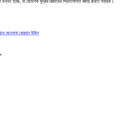
উন্নত হচ্ছে, যা বৈদেশিক মুদ্রার রিজার্ভের স্থিতিশীলতা বজায় রাখতে সহায়ক।
খবে: মাওলানা বোরহান উদ্দিন
*