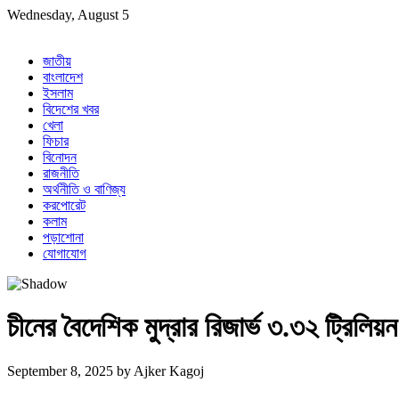
Skip
Wednesday, August 5
to
content
জাতীয়
বাংলাদেশ
ইসলাম
বিদেশের খবর
খেলা
ফিচার
বিনোদন
রাজনীতি
অর্থনীতি ও বাণিজ্য
করপোরেট
কলাম
পড়াশোনা
যোগাযোগ
চীনের বৈদেশিক মুদ্রার রিজার্ভ ৩.৩২ ট্রিলিয
September 8, 2025
by
Ajker Kagoj