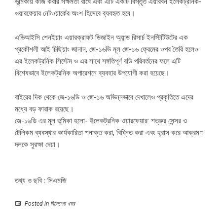
ভূমিকায় কাজ করার সক্ষমতা রাখে এবং এটি একটি বিস্তৃত এয়ারবর্ন ইলেকট্রনিক-
ওয়ারফেয়ার নেটওয়ার্কের অংশ হিসেবে ব্যবহৃত হবে।
এভিআইসি শেনইয়াং এয়ারক্রাফট ডিজাইন অ্যান্ড রিসার্চ ইনস্টিটিউটের এক
প্রকৌশলী আই চিছিয়াং জানান, জে-১৬ডি মূল জে-১৬ ফ্রেমের ওপর তৈরি হলেও
এর ইলেকট্রনিক সিস্টেম ও এর সাথে সঙ্গতিপূর্ণ বডি পরিবর্তনের ফলে এটি
বিশেষভাবে ইলেকট্রনিক অপারেশনে ব্যবহার উপযোগী করা হয়েছে।
বাইরের দিক থেকে জে-১৬ডি ও জে-১৬ অভিন্নভাবে দেখালেও প্রকৃতিতে এদের
মধ্যে বড় ফারাক রয়েছে।
জে-১৬ডি এর মূল ভূমিকা হলো- ইলেকট্রনিক ওয়ারফেয়ার: শত্রুর সেন্সর ও
টেলিকম ব্যবস্থার কার্যকারিতা শনাক্ত করা, বিঘ্নিত করা এবং হ্রাস করে আক্রমণ
দলকে সুরক্ষা দেয়া।
তথ্য ও ছবি : সিএমজি
Posted in
বিদেশের খবর