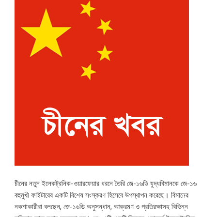
চীনের নতুন ইলেকট্রনিক-ওয়ারফেয়ার ধরনে তৈরি জে-১৬ডি যুদ্ধবিমানকে জে-১৬
বহুমুখী ফাইটারের একটি বিশেষ সংস্করণ হিসেবে উপস্থাপন করেছে। বিমানের
নকশাকারীরা বলছেন, জে-১৬ডি অনুসন্ধান, আক্রমণ ও প্রতিরক্ষাসহ বিভিন্ন