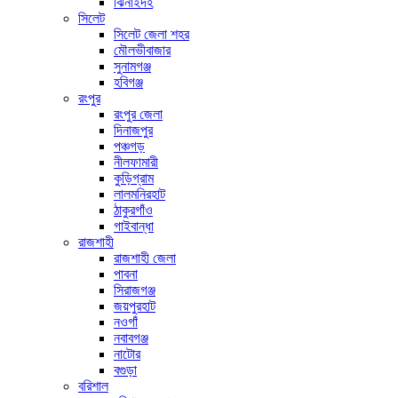
ঝিনাইদহ
সিলেট
সিলেট জেলা শহর
মৌলভীবাজার
সুনামগঞ্জ
হবিগঞ্জ
রংপুর
রংপুর জেলা
দিনাজপুর
পঞ্চগড়
নীলফামারী
কুড়িগ্রাম
লালমনিরহাট
ঠাকুরগাঁও
গাইবান্ধা
রাজশাহী
রাজশাহী জেলা
পাবনা
সিরাজগঞ্জ
জয়পুরহাট
নওগাঁ
নবাবগঞ্জ
নাটোর
বগুড়া
বরিশাল