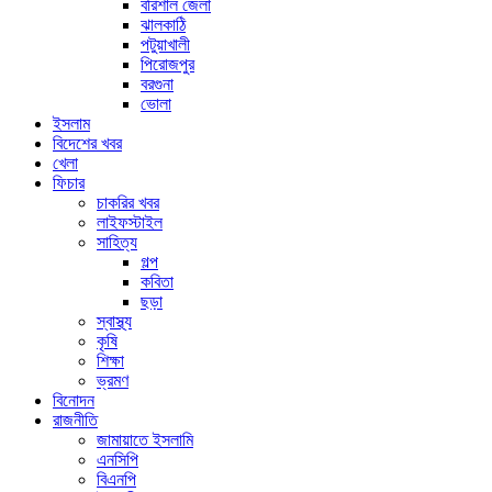
বরিশাল জেলা
ঝালকাঠি
পটুয়াখালী
পিরোজপুর
বরগুনা
ভোলা
ইসলাম
বিদেশের খবর
খেলা
ফিচার
চাকরির খবর
লাইফস্টাইল
সাহিত্য
গল্প
কবিতা
ছড়া
স্বাস্থ্য
কৃষি
শিক্ষা
ভ্রমণ
বিনোদন
রাজনীতি
জামায়াতে ইসলামি
এনসিপি
বিএনপি