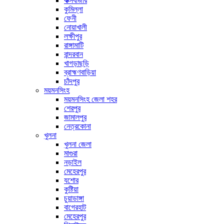
কক্সবাজার
কুমিল্লা
ফেনী
নোয়াখালী
লক্ষীপুর
রাঙ্গামাটি
বান্দরবান
খাগড়াছড়ি
ব্রাহ্মণবাড়িয়া
চাঁদপুর
ময়মনসিংহ
ময়মনসিংহ জেলা শহর
শেরপুর
জামালপুর
নেত্রকোনা
খুলনা
খুলনা জেলা
মাগুরা
নড়াইল
মেহেরপুর
যশোর
কুষ্টিয়া
চুয়াডাঙ্গা
বাগেরহাট
মেহেরপুর