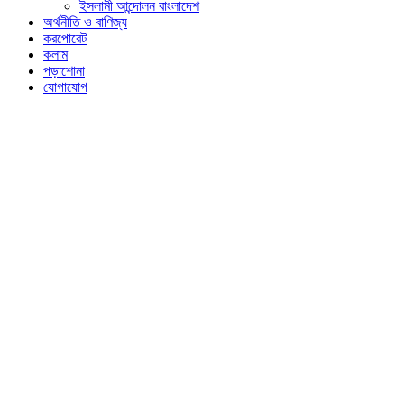
ইসলামী আন্দোলন বাংলাদেশ
অর্থনীতি ও বাণিজ্য
করপোরেট
কলাম
পড়াশোনা
যোগাযোগ