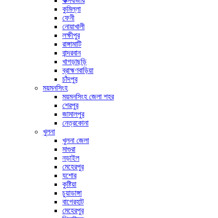
কক্সবাজার
কুমিল্লা
ফেনী
নোয়াখালী
লক্ষীপুর
রাঙ্গামাটি
বান্দরবান
খাগড়াছড়ি
ব্রাহ্মণবাড়িয়া
চাঁদপুর
ময়মনসিংহ
ময়মনসিংহ জেলা শহর
শেরপুর
জামালপুর
নেত্রকোনা
খুলনা
খুলনা জেলা
মাগুরা
নড়াইল
মেহেরপুর
যশোর
কুষ্টিয়া
চুয়াডাঙ্গা
বাগেরহাট
মেহেরপুর