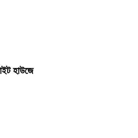
োয়াইট হাউজে