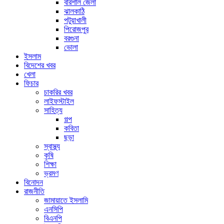
বরিশাল জেলা
ঝালকাঠি
পটুয়াখালী
পিরোজপুর
বরগুনা
ভোলা
ইসলাম
বিদেশের খবর
খেলা
ফিচার
চাকরির খবর
লাইফস্টাইল
সাহিত্য
গল্প
কবিতা
ছড়া
স্বাস্থ্য
কৃষি
শিক্ষা
ভ্রমণ
বিনোদন
রাজনীতি
জামায়াতে ইসলামি
এনসিপি
বিএনপি