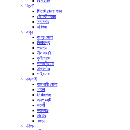
ঝিনাইদহ
সিলেট
সিলেট জেলা শহর
মৌলভীবাজার
সুনামগঞ্জ
হবিগঞ্জ
রংপুর
রংপুর জেলা
দিনাজপুর
পঞ্চগড়
নীলফামারী
কুড়িগ্রাম
লালমনিরহাট
ঠাকুরগাঁও
গাইবান্ধা
রাজশাহী
রাজশাহী জেলা
পাবনা
সিরাজগঞ্জ
জয়পুরহাট
নওগাঁ
নবাবগঞ্জ
নাটোর
বগুড়া
বরিশাল