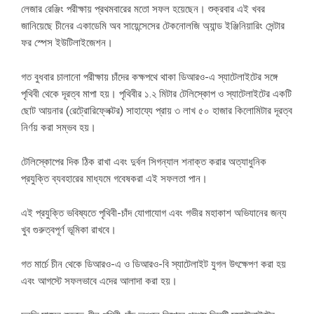
লেজার রেঞ্জিং পরীক্ষায় প্রথমবারের মতো সফল হয়েছেন। শুক্রবার এই খবর
জানিয়েছে চীনের একাডেমি অব সায়েন্সেসের টেকনোলজি অ্যান্ড ইঞ্জিনিয়ারিং সেন্টার
ফর স্পেস ইউটিলাইজেশন।
গত বুধবার চালানো পরীক্ষায় চাঁদের কক্ষপথে থাকা ডিআরও-এ স্যাটেলাইটের সঙ্গে
পৃথিবী থেকে দূরত্ব মাপা হয়। পৃথিবীর ১.২ মিটার টেলিস্কোপ ও স্যাটেলাইটের একটি
ছোট আয়নার (রেট্রোরিফ্লেক্টর) সাহায্যে প্রায় ৩ লাখ ৫০ হাজার কিলোমিটার দূরত্ব
নির্ণয় করা সম্ভব হয়।
টেলিস্কোপের দিক ঠিক রাখা এবং দুর্বল সিগন্যাল শনাক্ত করার অত্যাধুনিক
প্রযুক্তি ব্যবহারের মাধ্যমে গবেষকরা এই সফলতা পান।
এই প্রযুক্তি ভবিষ্যতে পৃথিবী-চাঁদ যোগাযোগ এবং গভীর মহাকাশ অভিযানের জন্য
খুব গুরুত্বপূর্ণ ভূমিকা রাখবে।
গত মার্চে চীন থেকে ডিআরও-এ ও ডিআরও-বি স্যাটেলাইট যুগল উৎক্ষেপণ করা হয়
এবং আগস্টে সফলভাবে এদের আলাদা করা হয়।